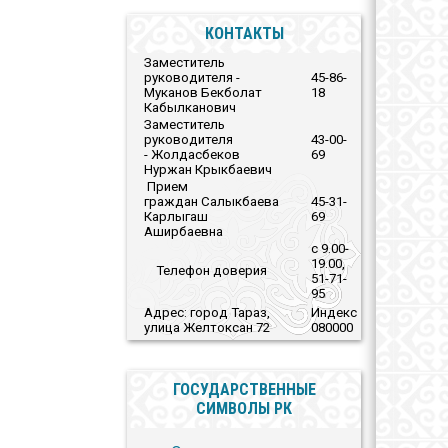
КОНТАКТЫ
Заместитель
руководителя -
45-86-
Муканов Бекболат
18
Кабылканович
Заместитель
руководителя
43-00-
- Жолдасбеков
69
Нуржан Крыкбаевич
Прием
граждан Салыкбаева
45-31-
Карлыгаш
69
Аширбаевна
с 9.00-
19.00,
Телефон
доверия
51-71-
95
Адрес: город Тараз,
Индекс
улица Желтоксан 72
080000
ГОСУДАРСТВЕННЫЕ
СИМВОЛЫ РК