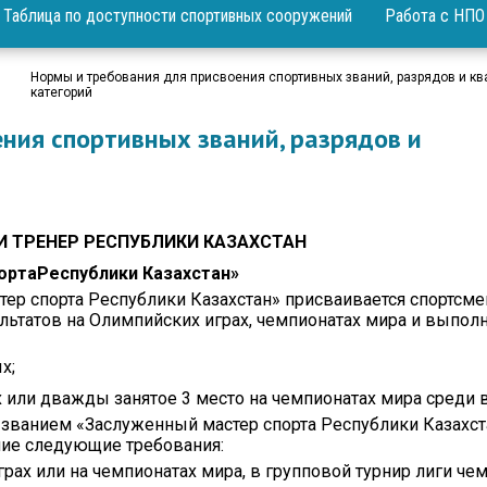
Послания Президента
Фотогалерея
По
Таблица по доступности спортивных сооружений
Работа с НПО
«Р
Государственные
Видеогалере
символы
По
Нормы и требования для присвоения спортивных званий, разрядов и 
«А
категорий
ния спортивных званий, разрядов и
Пр
ли
 ТРЕНЕР РЕСПУБЛИКИ КАЗАХСТАН
и
ортаРеспублики Казахстан»
ер спорта Республики Казахстан» присваивается спортсме
ьтатов на Олимпийских играх, чемпионатах мира и выпо
х;
ы
х или дважды занятое 3 место на чемпионатах мира среди 
званием «Заслуженный мастер спорта Республики Казахст
ие следующие требования:
грах или на чемпионатах мира, в групповой турнир лиги ч