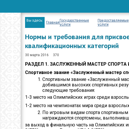
Вопрос-ответ
Проекты
Вы здесь:
Государственные
Предоставляемые
Главная
услуги
услуги
Мероприятия
Нормы и требования для присвое
Положение
квалификационных категорий
Бюджет
30 марта 2016
370
РАЗДЕЛ 1.
ЗАСЛУЖЕННЫЙ МАСТЕР СПОРТА И
Приём физических 
юридических лиц
Спортивное звание «Заслуженный мастер сп
Спортивным звание «Заслуженный маст
Спортивные
добившимся высоких спортивных резул
достижения
следующие требования:
1-3 место на Олимпийских играх среди взрослы
Результаты и отчет
1-2 место на чемпионатах мира среди взрослы
Официальные
По игровым видам спорта спортивным 
выступления
награждаются спортсмены, выполнивш
за выход в финальную часть на Олимпийских и
Вакансии