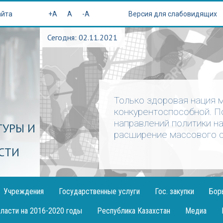
айта
+A
A
-A
Версия для слабовидящих
Сегодня: 02.11.2021
Только здоровая нация 
конкурентоспособной. П
направлений политики н
ТУРЫ И
расширение массового с
СТИ
Учреждения
Государственные услуги
Гос. закупки
Бор
ласти на 2016-2020 годы
Республика Казахстан
Медиа