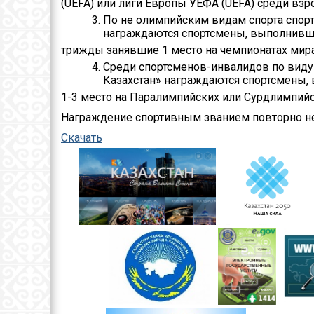
(UEFA) или лиги Европы УЕФА (UEFA) среди взр
Контакты
По не олимпийским видам спорта спор
награждаются спортсмены, выполнивш
Руководство
трижды занявшие 1 место на чемпионатах мира
Среди спортсменов-инвалидов по виду
Положение
Казахстан» награждаются спортсмены
управления
1-3 место на Паралимпийских или Сурдлимпийс
Информация по
Награждение спортивным званием повторно не
поступлению на
Скачать
государственную
службу