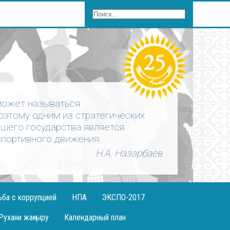
может называться
оэтому одним из стратегических
ашего государства является
портивного движения.
Н.А. Назарбаев
ьба с коррупцией
НПА
ЭКСПО-2017
Рухани жаңғыру
Календарный план