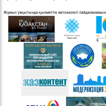
Басшылық
Жұмыс уақытында қызметтік автокөлікті пайдаланамын
Басқарманың ережесі
Мемлекеттік
қызметке кіру
бойынша ақпарат