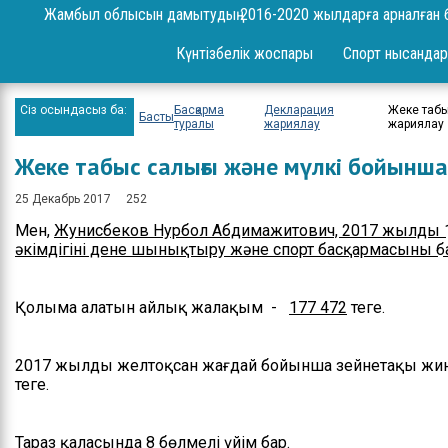
Сұрақ-жауап
Жамбыл облысын дамытудың 2016-2020 жылдарға арналған 
Жоба
Күнтізбелік жоспары
Спорт нысандар
Шаралар
Сіз осындасыз ба:
Басқарма
Декларация
Жеке таб
Басты
Ереже
туралы
жариялау
жариялау
Жеке табыс салығы және мүлкі бойынш
Бюджет
25 Декабрь 2017
252
Жеке және заңды
тұлғаларды қабылдау
Мен,
Жунисбеков Нурбол Абдимажитович, 2017 жылдың 
әкімдігінің дене шынықтыру және спорт басқармасының
Спорт жетістіктері
Нәтижелері және
Қолыма алатын айлық жалақым -
177 472
теңге.
есептер
Ресми сөз сөйлеулер
2017 жылдың желтоқсан жағдай бойынша зейнетақы жи
теңге.
Бос орындар
Байланыстар
Тараз қаласында 8 бөлмелі үйім бар.