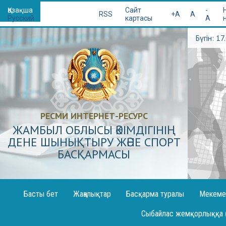
Қазақша
Сайт
-
RSS
+A
A
Русский
картасы
A
Бүгін: 1
РЕСМИ ИНТЕРНЕТ-РЕСУРС
ЖАМБЫЛ ОБЛЫСЫ ӘКІМДІГІНІҢ
ДЕНЕ ШЫНЫҚТЫРУ ЖӘНЕ СПОРТ
БАСҚАРМАСЫ
Басты бет
Жаңалықтар
Басқарма туралы
Мекеме
Декларация жариялау
Сыбайлас жемқорлыққа 