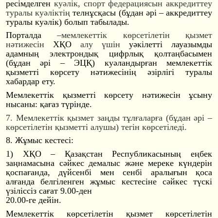
ресімделген
куәлік, спорт федерациясын аккредиттеу
туралы куәліктің
телнұсқасы (бұдан әрі – аккредиттеу
туралы куәлік) болып табылады.
Порталда
–
м
емлекеттік көрсетілетін қызмет
нәтижесін
ХҚО
алу үшін
уәкілетті лауазымды
адамның электрондық цифрлық қолтаңбасымен
(бұдан әрі – ЭЦҚ) куәландырған мемлекеттік
қызметті көрсету нәтижесінің әзірлігі туралы
хабардар ету.
Мемлекеттік қызметті көрсету нәтижесін ұсыну
нысаны: қағаз түрінде.
7. Мемлекеттік қызмет заңды тұлғаларға (бұдан әрі –
көрсетілетін қызметті алушы) тегін көрсетіледі.
8. Жұмыс кестесі:
1) ХҚО – Қазақстан Республикасының еңбек
заңнамасына сәйкес демалыс және мереке күндерін
қоспағанда, дүйсенбі мен сенбі аралығын қоса
алғанда белгіленген жұмыс кестесіне сәйкес түскі
үзіліссіз сағат 9.00-ден
20.00-ге дейін.
Мемлекеттік көрсетілетін қызмет көрсетілетін