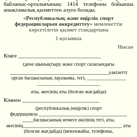
байланыс-орталығ
ының: 1414 телефоны бойынша
анықтамалық қызметтен алуға болады.
«
Республикалық және өңірлік спорт
федерацияларын аккредиттеу
»
мемлекеттік
көрсетілетін қызмет стандартына
1-қосымша
Нысан
Кiмге ________________
______________
(дене шынықтыру және спорт саласындағы
________________
________________
____
уәкiлеттi
орган басшысының лауазымы, тегi, ________________
________________
__________
аты, әкесінің аты (болған жағдайда)
Кiмнен ________________
____________
(республикалық (өңірлік) cпорт
________________
________________
федерациясы
____
басшысының немесе өкiлiнiң тегi, аты,
________________
________________
____
әкесінің
аты
(болған жағдайда) (мекенжайы, телефоны,