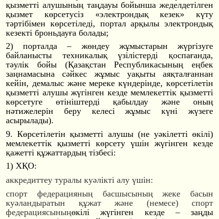
қызметті алушының таңдауы бойынша жеделдетілген
қызмет көрсетусіз «электрондық кезек» күту
тәртібімен көрсетіледі, портал арқылы электрондық
кезекті броньдауға болады;
2) порталда – жөндеу жұмыстарын жүргізуге
байланысты техникалық үзілістерді қоспағанда,
тәулік бойы (Қазақстан Республикасының еңбек
заңнамасына сәйкес жұмыс уақыты аяқталғаннан
кейін, демалыс және мереке күндерінде, көрсетілетін
қызметті алушы жүгінген кезде мемлекеттік қызметті
көрсетуге өтініштерді қабылдау және оның
нәтижелерін беру келесі жұмыс күні жүзеге
асырылады).
9. Көрсетілетін қызметті алушы (не уәкілетті өкілі)
мемлекеттік қызметті көрсету үшiн жүгінген кезде
қажетті құжаттардың тізбесі:
1)
ХҚО:
аккредиттеу туралы куәлікті алу үшін:
спорт федерацияның басшысының жеке басын
куәландыратын құжат және (немесе) спорт
федерациясының
өкілі жүгінген кезде – заңды