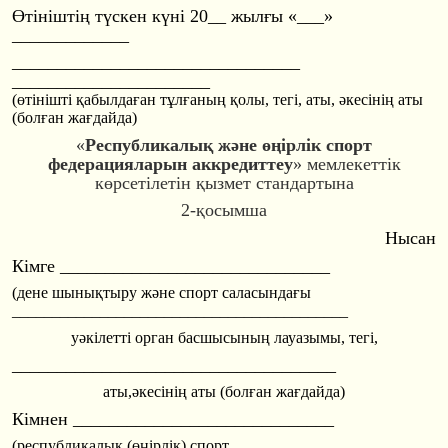
Өтiнiштiң түскен күнi 20__ жылғы «___»
_____________
________________
________________
________________
______
(
өтінішті қабылдаған тұлғаның қолы, тегi, аты, әкесінің аты
(
болған жағдайда)
«
Республикалық және өңірлік спорт
федерацияларын аккредиттеу
»
мемлекеттік
көрсетілетін қызмет стандартына
2-қосымша
Нысан
Кiмге ________________
______________
(дене шынықтыру және спорт саласындағы
________________
________________
__________
уәкiлеттi орган басшысының лауазымы, тегi,
________________
________________
____
аты,әкесінің аты (болған жағдайда)
Кiмнен ________________
_____________
(республикалық (өңірлік) cпорт