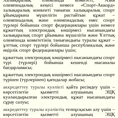
Халықаралық олимпиада комитеті, Азия
олимпиадалық кеңесі немесе «Спорт-Аккорд»
халықаралық конвенті таныған халықаралық спорт
ұйымдарына мүшелігін растайтын құжат –
олимпиадалық және олимпиадалық емес спорт
түрлері бойынша спорт федерациялары үшін немесе
құжаттың электрондық көшірмесі нысанындағы
халықаралық спорт ұйымына мүшелігін және Ұлттық
олимпиада комитетінің танығандығы туралы құжат –
ұлттық спорт түрлері бойынша республикалық және
өңірлік спорт федерациялары үшін;
құжаттың электрондық көшірмесі нысанындағы спорт
түрі (түрлері) бойынша кешенді нысаналы
бағдарламасы;
құжаттың электрондық көшірмесі нысанындағы спорт
түрінен (түрлерінен) қағидалар жобасы;
аккредиттеу туралы куәлікті
қайта ресімдеу үшін –
көрсетілетін қызметті алушының ЭЦҚ
куәландырылған электрондық құжат нысанындағы
сұрау салуы;
аккредиттеу туралы куәліктің
телнұсқасын алу үшін –
көрсетілетін қызметті алушының ЭЦҚ