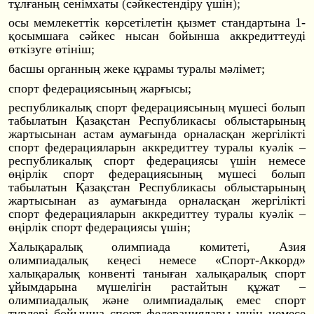
тұлғаның сенімхаты
(
сәйкестендіру үшін
);
осы мемлекеттік көрсетілетін қызмет стандартына 1-
қосымшаға сәйкес нысан бойынша аккредиттеуді
өткізуге өтініш;
басшы органның жеке құрамы туралы мәлімет;
спорт федерациясының жарғысы;
республикалық спорт федерациясының мүшесі болып
табылатын Қазақстан Республикасы облыстарының
жартысынан астам аумағында орналасқан жергілікті
спорт федерацияларын аккредиттеу туралы куәлік –
республикалық спорт федерациясы үшін немесе
өңірлік спорт федерациясының мүшесі болып
табылатын Қазақстан Республикасы облыстарының
жартысынан аз аумағында орналасқан жергілікті
спорт федерацияларын аккредиттеу туралы куәлік –
өңірлік спорт федерациясы үшін;
Халықаралық олимпиада комитеті, Азия
олимпиадалық кеңесі немесе «Спорт-Аккорд»
халықаралық конвенті таныған халықаралық спорт
ұйымдарына мүшелігін растайтын құжат –
олимпиадалық және олимпиадалық емес спорт
түрлері бойынша спорт федерациялары үшін немесе