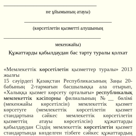
________________
________________
__
не ұйымының атауы)
________________
________________
(көрсетілетін қызметті алушының
________________
________________
________
мекенжайы)
Құжаттарды қабылдаудан бас тарту туралы қолхат
«Мемлекеттік
көрсетілетін
қызметтер туралы» 2013
жылғы
15 cәуірдегі Қазақстан Республикасының Заңы 20-
бабының 2-тармағын басшылыққа ала отырып,
«Халыққа қызмет көрсету орталығы»
республикалық
мемлекеттік кәсіпорны
филиалының №__ бөлімі
(мекенжайы көрсетілсін) мемлекеттік қызмет
көрсетуге (мемлекеттік көрсетілетін қызмет
стандартына сәйкес мемлекеттік көрсетілетін
қызметтің атауы көрсетілсін) құжаттарды
қабылдаудан Сіздің мемлекеттік
көрсетілетін
қызмет
стандартында көзделген тізбеге сәйкес құжаттардың