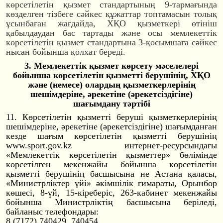
көрсетілетін қызмет стандартының 9-тармағында
көзделген тізбеге сәйкес құжаттар топтамасын толық
ұсынбаған жағдайда, ХҚО қызметкері өтініш
қабылдаудан бас тартады және осы мемлекеттік
көрсетілетін қызмет стандартына 3-қосымшаға сәйкес
нысан бойынша қолхат береді.
3. Мемлекеттік қызмет көрсету мәселелері
бойынша көрсетілетін қызметті берушінің, ХҚО
және (немесе) олардың қызметкерлерінің
шешімдеріне, әрекетіне (әрекетсіздігіне
)
шағымдану тәртібі
11. Көрсетілетін қызметті беруші қызметкерлерінің
шешімдеріне, әрекетіне (әрекетсіздігіне
) шағымданған
кезде шағым көрсетілетін қызметті берушінің
www.sport.gov.kz интернет-ресурсы
ндағы
«Мемлекеттік көрсетілетін қызметтер» бөлімінде
көрсетілген мекенжайы бойынша көрсетілетін
қызметті берушінің басшысына не Астана қаласы,
«Министрліктер үйі» әкімшілік ғимараты, Орынбор
көшесі, 8-үй, 15-кіреберіс, 263-кабинет мекенжайы
бойынша Министрліктің басшысына беріледі,
байланыс телефондары:
8 (7172) 740429, 740454.