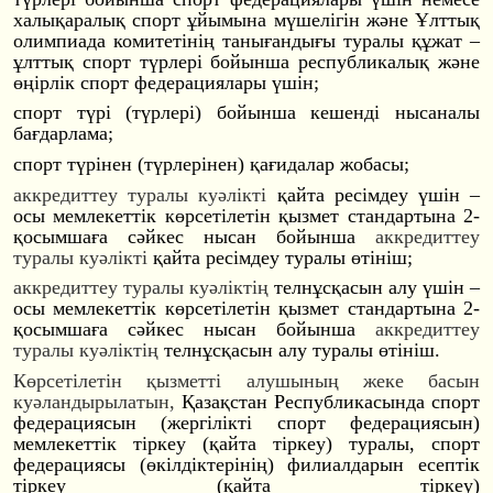
халықаралық спорт ұйымына мүшелігін және Ұлттық
олимпиада комитетінің танығандығы туралы құжат –
ұлттық спорт түрлері бойынша республикалық және
өңірлік спорт федерациялары үшін;
спорт түрі (түрлері) бойынша кешенді нысаналы
бағдарлама;
спорт түрінен (түрлерінен) қағидалар жобасы;
аккредиттеу туралы куәлікті
қайта ресімдеу үшін –
осы мемлекеттік көрсетілетін қызмет стандартына 2-
қосымшаға сәйкес нысан бойынша
аккредиттеу
туралы куәлікті
қайта ресімдеу туралы өтініш;
аккредиттеу туралы куәліктің
телнұсқасын алу үшін –
осы мемлекеттік көрсетілетін қызмет стандартына 2-
қосымшаға сәйкес нысан бойынша
аккредиттеу
туралы куәліктің
телнұсқасын алу туралы өтініш.
Көрсетілетін қызметті алушының жеке басын
куәландырылатын,
Қазақстан Республикасында спорт
федерациясын (жергілікті спорт федерациясын)
мемлекеттік тіркеу (қайта тіркеу) туралы, спорт
федерациясы (өкілдіктерінің) филиалдарын есептік
тіркеу (қайта тіркеу)