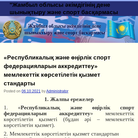
"Жамбыл облысы әкімдігінің дене
шынықтыру және спорт басқармасы
«Республикалық және өңірлік спорт
федерацияларын аккредиттеу»
мемлекеттік көрсетілетін қызмет
стандарты
Posted on
06.10.2021
by
Administrator
1. Жалпы ережелер
1. «
Республикалық және өңірлік спорт
федерацияларын аккредиттеу
» мемлекеттік
көрсетілетін қызметі (бұдан әрі – мемлекеттік
көрсетілетін қызмет).
2. Мемлекеттік көрсетілетін қызмет стандартын