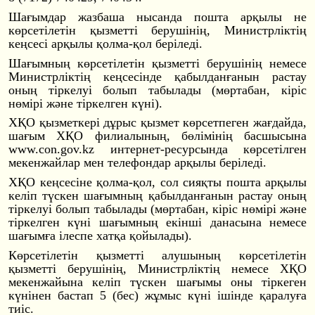
Шағымдар жазбаша нысанда пошта арқылы не
көрсетілетін қызметті берушінің, Министрліктің
кеңсесі арқылы қолма-қол беріледі.
Шағымның көрсетілетін қызметті берушінің немесе
Министрліктің кеңсесінде қабылданғанын растау
оның тіркелуі болып табылады (мөртабан, кіріс
нөмірі және тіркелген күні).
ХҚО қызметкері дұрыс қызмет көрсетпеген жағдайда,
шағым ХҚО филиалының, бөлімінің басшысына
www.con.gov.kz интернет-ресурсы
нда көрсетілген
мекенжайлар мен телефондар арқылы беріледі.
ХҚО кеңсесіне қолма-қол, сол сияқты пошта арқылы
келіп түскен шағымның қабылданғанын растау оның
тіркелуі болып табылады (мөртабан, кіріс нөмірі және
тіркелген күні шағымның екінші данасына немесе
шағымға ілеспе хатқа қойылады).
Көрсетілетін қызметті алушының көрсетілетін
қызметті берушінің, Министрліктің немесе ХҚО
мекенжайына келіп түскен шағымы оны тіркеген
күнінен бастап 5 (бес) жұмыс күні ішінде қаралуға
тиіс.