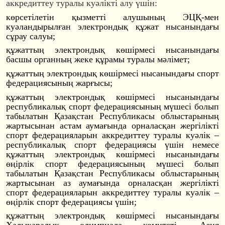
аккредиттеу туралы куәлікті алу үшін:
көрсетілетін қызметті алушының ЭЦҚ-мен
куәландырылған электрондық құжат нысанындағы
сұрау салуы;
құжаттың электрондық көшірмесі нысанындағы
басшы органның жеке құрамы туралы мәлімет;
құжаттың электрондық көшірмесі нысанындағы спорт
федерациясының жарғысы;
құжаттың электрондық көшірмесі нысанындағы
республикалық спорт федерациясының мүшесі болып
табылатын Қазақстан Республикасы облыстарының
жартысынан астам аумағында орналасқан жергілікті
спорт федерацияларын аккредиттеу туралы куәлік –
республикалық спорт федерациясы үшін немесе
құжаттың электрондық көшірмесі нысанындағы
өңірлік спорт федерациясының мүшесі болып
табылатын Қазақстан Республикасы облыстарының
жартысынан аз аумағында орналасқан жергілікті
спорт федерацияларын аккредиттеу туралы куәлік –
өңірлік спорт федерациясы үшін;
құжаттың электрондық көшірмесі нысанындағы