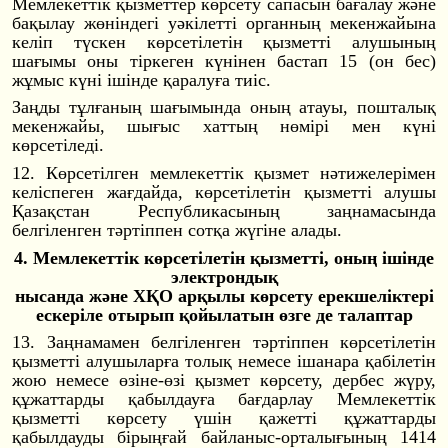
Мемлекеттік қызметтер көрсету сапасын бағалау және
бақылау жөніндегі уәкілетті органның мекенжайына
келіп түскен көрсетілетін қызметті алушының
шағымы оны тіркеген күнінен бастап 15 (он бес)
жұмыс күні ішінде қаралуға тиіс.
Заңды тұлғаның шағымында оның атауы, пошталық
мекенжайы, шығыс хаттың нөмірі мен күні
көрсетіледі.
12. Көрсетілген мемлекеттік қызмет нәтижелерімен
келіспеген жағдайда, көрсетілетін қызметті алушы
Қазақстан Республикасының заңнамасында
белгіленген тәртіппен сотқа жүгіне алады.
4. Мемлекеттік көрсетілетін қызметті, оның ішінде
электрондық
нысанда және ХҚО арқылы көрсету ерекшеліктері
ескеріле отырып қойылатын өзге де талаптар
13. Заңнамамен белгіленген тәртіппен көрсетілетін
қызметті алушыларға толық немесе ішанара қабілетін
жою немесе өзіне-өзі қызмет көрсету, дербес жүру,
құжаттарды қабылдауға бағдарлау Мемлекеттік
қызметті көрсету үшін қажетті құжаттарды
қабылдауды бірыңғай байланыс-орталығ
ының 1414