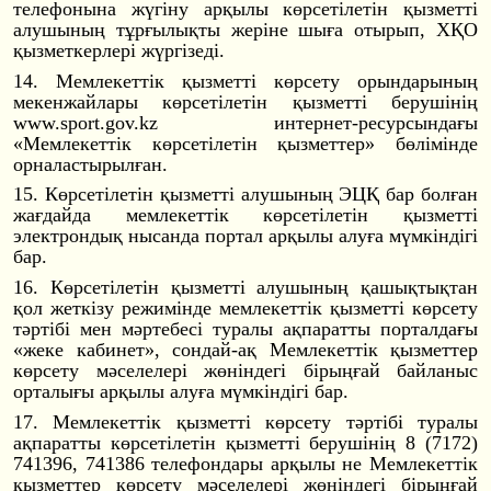
телефонына жүгіну арқылы көрсетілетін қызметті
алушының тұрғылықты жеріне шыға отырып, ХҚО
қызметкерлері жүргізеді.
14. Мемлекеттік қызметті көрсету орындарының
мекенжайлары көрсетілетін қызметті берушінің
www.sport.gov.kz интернет-ресурсы
ндағы
«Мемлекеттік көрсетілетін қызметтер» бөлімінде
орналастырылған.
15. Көрсетілетін қызметті алушының ЭЦҚ бар болған
жағдайда мемлекеттік көрсетілетін қызметті
электрондық нысанда портал арқылы алуға мүмкіндігі
бар.
16. Көрсетілетін қызметті алушының қашықтықтан
қол жеткізу режимінде мемлекеттік қызметті көрсету
тәртібі мен мәртебесі туралы ақпаратты порталдағы
«жеке кабинет», сондай-ақ Мемлекеттік қызметтер
көрсету мәселелері жөніндегі бірыңғай байланыс
орталығы арқылы алуға мүмкіндігі бар.
17. Мемлекеттік қызметті көрсету тәртібі туралы
ақпаратты көрсетілетін қызметті берушінің 8 (7172)
741396, 741386 телефондары арқылы не Мемлекеттік
қызметтер көрсету мәселелері жөніндегі бірыңғай