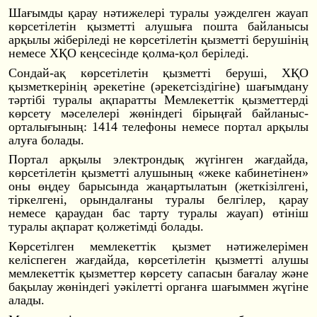
Шағымды қарау нәтижелері туралы уәжделген жауап
көрсетілетін қызметті алушыға пошта байланысы
арқылы жіберіледі не көрсетілетін қызметті берушінің
немесе ХҚО кеңсесінде қолма-қол беріледі.
Сондай-ақ көрсетілетін қызметті беруші, ХҚО
қызметкерінің әрекетіне (әрекетсіздігіне
) шағымдану
тәртібі туралы ақпаратты Мемлекеттік қызметтерді
көрсету мәселелері жөніндегі бірыңғай байланыс-
орталығ
ының: 1414 телефоны немесе портал арқылы
алуға болады.
Портал арқылы электрондық жүгінген жағдайда,
көрсетілетін қызметті алушының «жеке кабинетінен»
оны өңдеу барысында жаңартылатын (жеткізілгені,
тіркелгені, орындалғаны туралы белгілер, қарау
немесе қараудан бас тарту туралы жауап) өтініш
туралы ақпарат қолжетімді болады.
Көрсетілген мемлекеттік қызмет нәтижелерімен
келіспеген жағдайда, көрсетілетін қызметті алушы
мемлекеттік қызметтер көрсету сапасын бағалау және
бақылау жөніндегі уәкілетті органға шағыммен жүгіне
алады.