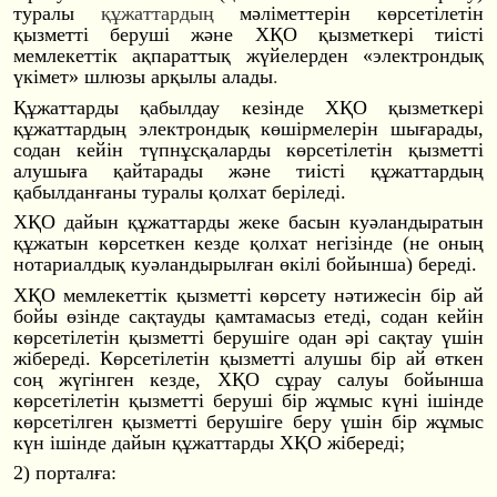
туралы
құжаттардың
мәліметтерін көрсетілетін
қызметті беруші және ХҚО қызметкері тиісті
мемлекеттік ақпараттық жүйелерден «электрондық
үкімет» шлюзы арқылы алады
.
Құжаттарды қабылдау кезінде ХҚО қызметкері
құжаттардың электрондық көшірмелерін шығарады,
содан кейін түпнұсқаларды көрсетілетін қызметті
алушыға қайтарады және тиісті құжаттардың
қабылданғаны туралы қолхат беріледі.
ХҚО дайын құжаттарды жеке басын куәландыратын
құжатын көрсеткен кезде қолхат негізінде (не оның
нотариалдық куәландырылған өкілі бойынша) береді.
ХҚО мемлекеттік қызметті көрсету нәтижесін бір ай
бойы өзінде сақтауды қамтамасыз етеді, содан кейін
көрсетілетін қызметті берушіге одан әрі сақтау үшін
жібереді. Көрсетілетін қызметті алушы бір ай өткен
соң жүгінген кезде, ХҚО сұрау салуы бойынша
көрсетілетін қызметті беруші бір жұмыс күні ішінде
көрсетілген қызметті берушіге беру үшін бір жұмыс
күн ішінде дайын құжаттарды ХҚО жібереді;
2) порталға: