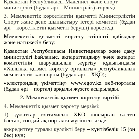
Қазақстан Республикасы Мәдениет және спорт
министрлігі (бұдан әрі – Министрлік) әзірледі.
3. Мемлекеттік көрсетілетін қызметті Министрліктің
Спорт және дене шынықтыру істері комитеті (бұдан
әрі – көрсетілетін қызметті беруші) көрсетеді.
Мемлекеттік қызметті көрсету өтінішті қабылдау
және нәтижесін беру:
Қазақстан Республикасы Инвестициялар және даму
министрлігі Байланыс, ақпараттандыру және ақпарат
комитетінің шаруашылық жүргізу құқығындағы
«Халыққа қызмет көрсету орталығы» республикалық
мемлекеттік кәсіпорны (бұдан әрі – ХҚО);
«электрондық үкіметтің» www.egov.kz веб-порталы
(бұдан әрі – портал) арқылы жүзеге асырылады.
2. Мемлекеттік қызмет көрсету тәртібі
4. Мемлекеттік қызмет көрсету мерзімі:
1)
құжаттар топтамасын ХҚО тапсырған сәттен
бастап, сондай-ақ порталға жүгінген кезде:
аккредиттеу туралы куәлікті беру
– күнтізбелік 15 (он
бес) күн;