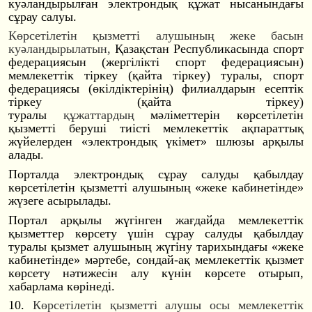
куәландырылған электрондық құжат нысанындағы
сұрау салуы.
Көрсетілетін қызметті алушының жеке басын
куәландырылатын,
Қазақстан Республикасында спорт
федерациясын (жергілікті спорт федерациясын)
мемлекеттік тіркеу (қайта тіркеу) туралы, спорт
федерациясы (өкілдіктерінің) филиалдарын есептік
тіркеу (қайта тіркеу)
туралы
құжаттардың
мәліметтерін көрсетілетін
қызметті беруші тиісті мемлекеттік ақпараттық
жүйелерден «электрондық үкімет» шлюзы арқылы
алады
.
Порталда электрондық сұрау салуды қабылдау
көрсетілетін қызметті алушының «жеке кабинетінде»
жүзеге асырылады.
Портал арқылы жүгінген жағдайда мемлекеттік
қызметтер көрсету үшін сұрау салуды қабылдау
туралы қызмет алушының жүгіну тарихындағы «жеке
кабинетінде» мәртебе, сондай-ақ мемлекеттік қызмет
көрсету нәтижесін алу күнін көрсете отырып,
хабарлама көрінеді.
10.
Көрсетілетін қызметті алушы осы мемлекеттік