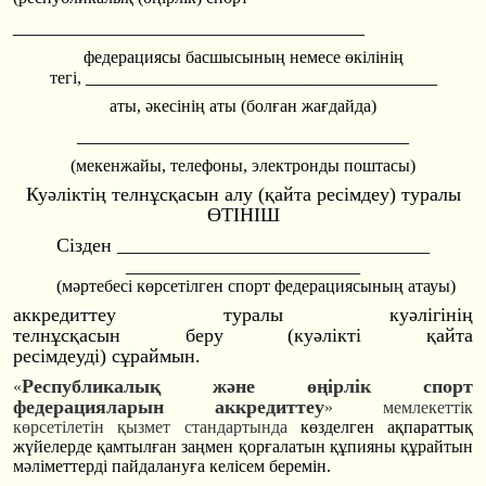
________________
________________
____
федерациясы басшысының немесе өкiлiнiң
________________
________________
____
тегi,
аты, әкесінің аты (болған жағдайда)
________________
________________
__
(мекенжайы, телефоны, электронды поштасы)
Куәліктің телнұсқасын алу (қайта ресімдеу) туралы
ӨТIНIШ
Сiзден ________________
________________
________________
________
(мәртебесі көрсетілген спорт федерациясының атауы)
аккредиттеу туралы куәлігінің
телнұсқасын
беру
(
куәлікті
қайта
р
е
сімдеуді)
сұраймын.
Республикалық және өңірлік спорт
«
федерацияларын аккредиттеу
»
мемлекеттік
көрсетілетін қызмет стандартында
көзделген ақпараттық
жүйелерде қамтылған заңмен қорғалатын құпияны құрайтын
мәліметтерді пайдалануға келісем беремін.