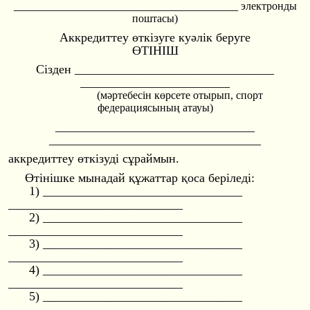
________________
________________
____
электронды
поштасы)
Аккредиттеу өткізуге куәлік беруге
ӨТIНIШ
Сiзден ________________
________________
________________
________
(мәртебесін көрсете отырып, спорт
федерациясының атауы)
________________
________________
________________
________________
__
аккредиттеу өткізуді сұраймын.
Өтiнiшке мынадай құжаттар қоса берiледi:
1) ________________
________________
________________
____________
2) ________________
________________
________________
____________
3) ________________
________________
________________
____________
4) ________________
________________
________________
____________
5) ________________
________________
________________
____________