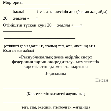
Мөр орны ___________ ________________
________________
_____
(қолы) (тегi, аты, әкесінің аты (болған жағдайда)
20__ жылғы «___» __________
Өтiнiштiң түскен күнi 20__ жылғы «___»
_____________
________________
________________
________________
______
(өтінішті қабылдаған тұлғаның тегi, аты, әкесінің аты
(болған жағдайда)
«
Республикалық және өңірлік спорт
федерацияларын аккредиттеу
»
мемлекеттік
көрсетілетін қызмет стандартына
3-қосымша
Нысан
________________
________________
__
(Көрсетілетін қызметті алушының
________________
________________
__
тегі, аты, әкесінің аты(болған жағдайда)