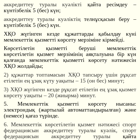
аккредиттеу туралы куәлікті
қайта ресімдеу –
күнтізбелік 5 (бес) күн;
аккредиттеу туралы куәліктің
телнұсқасын беру –
күнтізбелік 5 (бес) күн.
ХҚО жүгінген кезде құжаттарды қабылдау күні
мемлекеттік қызметті көрсету мерзіміне кірмейді.
Көрсетілетін қызметті беруші мемлекеттік
көрсетілетін қызмет мерзімінің аяқталуына бір күн
қалғанда мемлекеттік қызметті көрсету нәтижесін
ХҚО жолдайды;
2) құжаттар топтамасын ХҚО тапсыру үшін рұқсат
етілетін ең ұзақ күту уақыты – 15 (он бес) минут;
3) ХҚО жүгінген кезде рұқсат етілетін ең ұзақ қызмет
көрсету уақыты – 20 (жиырма) минут.
5. Мемлекеттік қызметті көрсету нысаны:
электрондық (жартылай автоматтандырылғ
ан) және
(немесе) қағаз түрінде.
6. М
емлекеттік көрсетілетін қызмет нәтижесі спорт
федерациясын аккредиттеу туралы куәлік, спорт
федерациясын аккредиттеу туралы
қайта