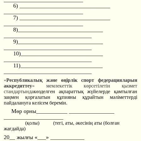
6) ________________
________________
________________
____________
7) ________________
________________
________________
____________
8)______________
________________
________________
_______________
9)______________
________________
________________
_______________
10)_____________
________________
________________
_______________
11)_____________
________________
________________
_______________
«
Республикалық және өңірлік спорт федерацияларын
аккредиттеу
»
мемлекеттік көрсетілетін қызмет
стандартында
көзделген ақпараттық жүйелерде қамтылған
заңмен қорғалатын құпияны құрайтын мәліметтерді
пайдалануға келісем беремін.
Мөр орны___________ ________________
________________
_____
(қолы) (тегi, аты, әкесінің аты (болған
жағдайда)
20__ жылғы «___» ____________