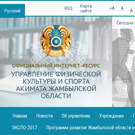
Қазақша
Карта
-
RSS
+A
A
Русский
сайта
A
Сегодня:
ОФИЦИАЛЬНЫЙ ИНТЕРНЕТ-РЕСУРС
УПРАВЛЕНИЕ ФИЗИЧЕСКОЙ
КУЛЬТУРЫ И СПОРТА
АКИМАТА ЖАМБЫЛСКОЙ
ОБЛАСТИ
Главная
Новости
Об управлении
Учреждения
Г
Публикация
ЭКСПО-2017
Программа развития Жамбылской области н
декларации