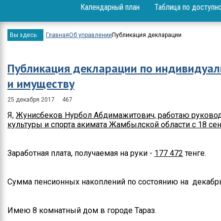
Календарный план
Таблица по доступн
Вопрос-ответ
Проекты
Вы здесь:
Главная
Об управлении
Публикация декларации
Мероприятия
Публикация декларации по индивидуал
Положение
и имуществу
Бюджет
25 декабря 2017
467
Приём физических и
Я,
Жунисбеков Нурбол Абдимажитович, работаю руково
юридических лиц
культуры и спорта акимата Жамбылской области с 18 сен
Спортивные
достижения
Заработная плата, получаемая на руки -
177 472
тенге.
Результаты и отчеты
Сумма пенсионных накоплений по состоянию на декабрь
Официальные
выступления
Имею 8 комнатный дом в городе Тараз.
Вакансии