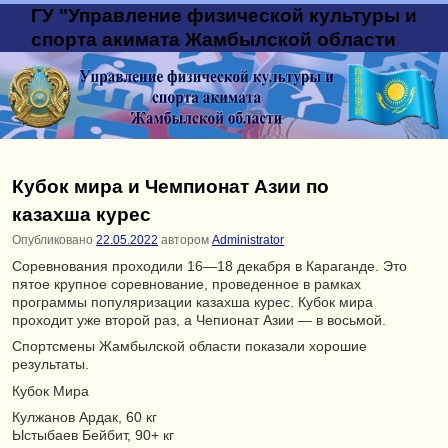
ГУ "Управление физической культуры и
спорта акимата Жамбылской области
Кубок мира и Чемпионат Азии по
казахша курес
Опубликовано
22.05.2022
автором
Administrator
Соревнования проходили 16—18 декабря в Караганде. Это
пятое крупное соревнование, проведенное в рамках
программы популяризации казахша курес. Кубок мира
проходит уже второй раз, а Чепионат Азии — в восьмой.
Спортсмены Жамбылской области показали хорошие
результаты.
Кубок Мира
Кулжанов Ардак, 60 кг
Ыстыбаев Бейбит, 90+ кг