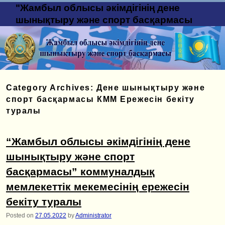
"Жамбыл облысы әкімдігінің дене
шынықтыру және спорт басқармасы
Category Archives:
Дене шынықтыру және
спорт басқармасы КММ Ережесін бекіту
туралы
“Жамбыл облысы әкімдігінің дене
шынықтыру және спорт
басқармасы” коммуналдық
мемлекеттік мекемесінің ережесін
бекіту туралы
Posted on
27.05.2022
by
Administrator