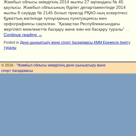
Жамбыл облысы әкімдігінің 2014 жылғы 27 ақпандағы № 45
қаулысы. Жамбыл облысының Әділет департаментінде 2014
жылғы 8 сәуірде № 2145 болып тіркелді РҚАО-ның ескертпесі.
Құжаттың мәтінінде түпнұсқаның пунктуациясы мен
орфографиясы сақталған. “Қазақстан Республикасындағы
жергілікті мемлекеттік басқару және өзін-өзі басқару туралы” …
Continue reading
→
Posted in
Дене шынықтыру және спорт басқармасы КММ Ережесін бекіту
туралы
© 2016 -
"Жамбыл облысы әкімдігінің дене шынықтыру және
спорт басқармасы