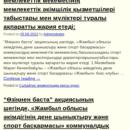
мемлекеттік мекемесінің
мемлекеттік әкімшілік қызметшілері
табыстары мен мүліктері туралы
ақпаратты жария етеді:
Posted on
05.06.2022
by
Administrator
“Өзіңнен баста” акциясының шегінде, «Жамбыл облысы
әкімдігінің дене шынықтыру және спорт басқармасы»
коммуналдық мемлекеттік мекемесінің бағынысындағы спорт
мекемелері мен кәсіпорындар директорларыныңтабыстары
мен мүліктері туралы ақпаратты жария етеді: 1.Мәзімбаев
Марат Кененбайұлы – «Жамбыл облысы әкімдігінің дене
шынықтыру және спорт басқармасы «Жамбыл» бокс клубы» …
Continue reading
→
Posted in
Сыбайлас жемқорлыққа қарсы күрес
“Өзіңнен баста” акциясының
шегінде, «Жамбыл облысы
әкімдігінің дене шынықтыру және
спорт басқармасы» коммуналдық