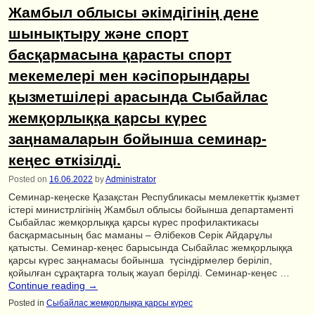
Жамбыл облысы әкімдігінің дене
шынықтыру және спорт
басқармасына қарасты спорт
мекемелері мен кәсіпорындары
қызметшілері арасында Сыбайлас
жемқорлыққа қарсы күрес
заңнамаларын бойынша семинар-
кеңес өткізілді.
Posted on
16.06.2022
by
Administrator
Семинар-кеңеске Қазақстан Республикасы мемлекеттік қызмет
істері министрлігінің Жамбыл облысы бойынша департаменті
Сыбайлас жемқорлыққа қарсы күрес профилактикасы
басқармасының бас маманы – Әлібеков Серік Айдарұлы
қатысты. Семинар-кеңес барысында Сыбайлас жемқорлыққа
қарсы күрес заңнамасы бойынша түсіндірмелер беріліп,
қойылған сұрақтарға толық жауап берілді. Семинар-кеңес …
Continue reading
→
Posted in
Сыбайлас жемқорлыққа қарсы күрес