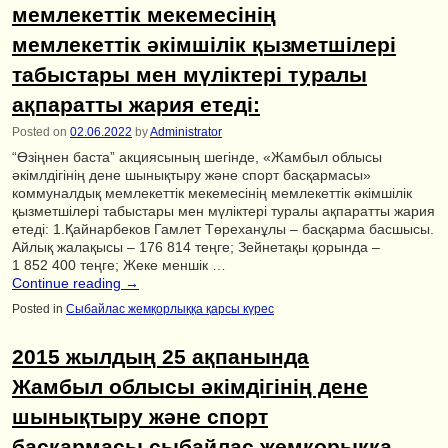
мемлекеттік мекемесінің
мемлекеттік әкімшілік қызметшілері
табыстары мен мүліктері туралы
ақпаратты жария етеді:
Posted on
02.06.2022
by
Administrator
“Өзіңнен баста” акциясының шегінде, «Жамбыл облысы
әкімлдігінің дене шынықтыру және спорт басқармасы»
коммуналдық мемлекеттік мекемесінің мемлекеттік әкімшілік
қызметшілері табыстары мен мүліктері туралы ақпаратты жария
етеді: 1.Қайнарбеков Гамлет Төреханұлы – басқарма басшысы.
Айлық жалақысы – 176 814 теңге; Зейнетақы қорында –
1 852 400 теңге; Жеке меншік …
Continue reading
→
Posted in
Сыбайлас жемқорлыққа қарсы күрес
2015 жылдың 25 ақпанында
Жамбыл облысы әкімдігінің дене
шынықтыру және спорт
басқармасы сыбайлас жемқорыққа