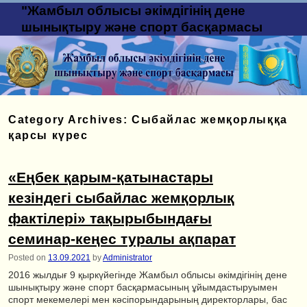
"Жамбыл облысы әкімдігінің дене
шынықтыру және спорт басқармасы
Category Archives:
Сыбайлас жемқорлыққа
қарсы күрес
«Еңбек қарым-қатынастары
кезіндегі сыбайлас жемқорлық
фактілері» тақырыбындағы
семинар-кеңес туралы ақпарат
Posted on
13.09.2021
by
Administrator
2016 жылдығ 9 қыркүйегінде Жамбыл облысы әкімдігінің дене
шынықтыру және спорт басқармасының ұйымдастыруымен
спорт мекемелері мен кәсіпорындарының директорлары, бас