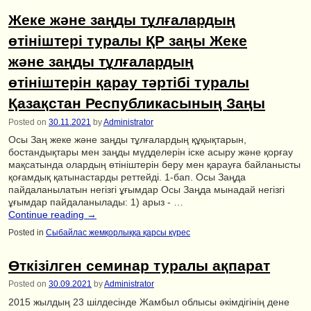
Жеке және заңды тұлғалардың
өтініштері туралы ҚР заңы Жеке
және заңды тұлғалардың
өтініштерін қарау тәртібі туралы
Қазақстан Республикасының Заңы
Posted on
30.11.2021
by
Administrator
Осы Заң жеке және заңды тұлғалардың құқықтарын,
бостандықтары мен заңды мүдделерін іске асыру және қорғау
мақсатында олардың өтініштерін беру мен қарауға байланысты
қоғамдық қатынастарды реттейді. 1-бап. Осы Заңда
пайдаланылатын негізгі ұғымдар Осы Заңда мынадай негізгі
ұғымдар пайдаланылады: 1) арыз - …
Continue reading
→
Posted in
Сыбайлас жемқорлыққа қарсы күрес
Өткізілген семинар туралы ақпарат
Posted on
30.09.2021
by
Administrator
2015 жылдың 23 шілдесінде Жамбыл облысы әкімдігінің дене