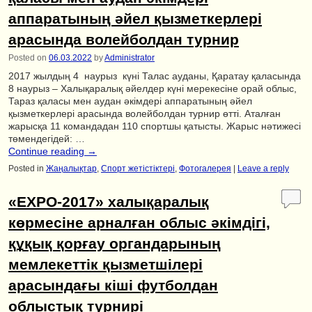
аппаратының әйел қызметкерлері
арасында волейболдан турнир
Posted on
06.03.2022
by
Administrator
2017 жылдың 4 наурыз күні Талас ауданы, Қаратау қаласында
8 наурыз – Халықаралық әйелдер күні мерекесіне орай облыс,
Тараз қаласы мен аудан әкімдері аппаратының әйел
қызметкерлері арасында волейболдан турнир өтті. Аталған
жарысқа 11 командадан 110 спортшы қатысты. Жарыс нәтижесі
төмендегідей: …
Continue reading
→
Posted in
Жаңалықтар
,
Спорт жетістіктері
,
Фотогалерея
|
Leave a reply
«ЕХРО-2017» халықаралық
көрмесіне арналған облыс әкімдігі,
құқық қорғау органдарының
мемлекеттік қызметшілері
арасындағы кіші футболдан
облыстық турнирі