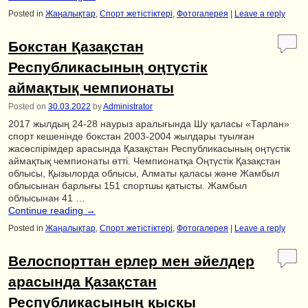
Posted in
Жаңалықтар
,
Спорт жетістіктері
,
Фотогалерея
|
Leave a reply
Бокстан Қазақстан
Республикасының оңтүстік
аймақтық чемпионаты
Posted on
30.03.2022
by
Administrator
2017 жылдың 24-28 наурыз аралығында Шу қаласы «Тарлан»
спорт кешенінде бокстан 2003-2004 жылдары туылған
жасөспірімдер арасында Қазақстан Республикасының оңтүстік
аймақтық чемпионаты өтті. Чемпионатқа Оңтүстік Қазақстан
облысы, Қызылорда облысы, Алматы қаласы және Жамбыл
облысынан барлығы 151 спортшы қатысты. Жамбыл
облысынан 41 …
Continue reading
→
Posted in
Жаңалықтар
,
Спорт жетістіктері
,
Фотогалерея
|
Leave a reply
Велоспорттан ерлер мен әйелдер
арасында Қазақстан
Республикасының қысқы