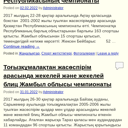
Республикасының чемпионаты
Posted on
02.02.2022
by
Administrator
2017 жылдың 22-28 қаңтар аралығында Ақтау қаласында
бокстан 2001-2002 жылы туылған жасөспірімдер арасында
Қазақстан Республикасының чемпионаты өтті. Чемпионатқа
Республиканың барлық облыстарынан барлығы 163 спортшы
қатысты. Жамбыл облысынан 15 спортшы қатысып,
төмендегідей нәтиже көрсетті: Жексен Бейбарыс 52 …
Continue reading
→
Posted in
Жаңалықтар
,
Спорт жетістіктері
,
Фотогалерея
|
Leave a reply
Тоғызқұмалақтан жасөспірім
арасында жекелей және жекелей
блиц Жамбыл облысы чемпионаты
Posted on
31.01.2022
by
Administrator
2017 жылдың 26-30 қаңтар аралығында Байзақ ауданы,
Сарыкемер ауылында тоғызқұмалақтан 2005-2006 жылы
туылған жасөспірім қыздар мен ұлдар арасындағы жекелей
және жекелей блиц Жамбыл облысы чемпионаты өткенін
хабарлайды. Аталған жарысқа Тараз қаласы мен аудандардан
11 командадан 96 спортшы қатысты. Жарыстың қорытындысы