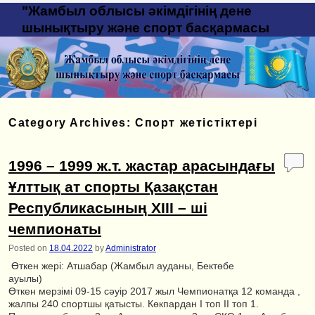
"Жамбыл облысы әкімдігінің дене
шынықтыру және спорт басқармасы
Category Archives:
Спорт жетістіктері
1996 – 1999 ж.т. жастар арасындағы
Ұлттық ат спорты Қазақстан
Республикасының ХІІІ – ші
чемпионаты
Posted on
18.04.2022
by
Administrator
Өткен жері: Атшабар (Жамбыл ауданы, Бектөбе
ауылы)
Өткен мерзімі 09-15 сәуір 2017 жыл Чемпионатқа 12 команда ,
жалпы 240 спортшы қатысты. Көкпардан І топ ІІ топ 1.