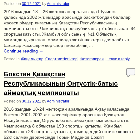
Posted on
30.12.2021
by
Administrator
2016 жылдын 18 – 26 желтоқсан аралығында Шучинск
қаласында 2002 ж.т. қыздар арасында баскетболдан балалар
жасөспірімдер лигасының Қазақстан Республикасының
чемпионаты өтті. Чемпионатқа республиканың 7 облысынан 84
спортшы қатысты. Жамбыл облысының №1 Облыстық
мамандандырылған олимпиада жеткіншектерін даярлайтын
балалар жасөспірімдер спорт мектебінің …
Continue reading
→
Posted in
Жаңалықтар
,
Спорт жетістіктері
,
Фотогалерея
|
Leave a reply
Бокстан Қазақстан
Республикасының Оңтүстік-батыс
аймақтық чемпионаты
Posted on
30.12.2021
by
Administrator
2016 жылдын 18-24 желтоқсан аралығында Ақтау қаласында
бокстан 2001-2002 ж.т. жасөспірімдер арасында Қазақстан
Республикасының Оңтүстік-батыс аймақтық чемпионаты өтті.
Чемпионатқа 8 облыстан 199 спортшы қатысты. Жамбыл
облысынан 28 спортшы қатысып, төмендегідей нәтиже көрсетті:
52кг салмақ дәрижесінде I орын Маденов Ержігіт