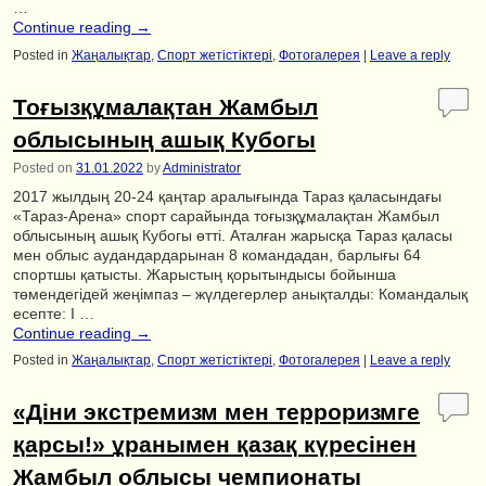
…
Continue reading
→
Posted in
Жаңалықтар
,
Спорт жетістіктері
,
Фотогалерея
|
Leave a reply
Тоғызқұмалақтан Жамбыл
облысының ашық Кубогы
Posted on
31.01.2022
by
Administrator
2017 жылдың 20-24 қаңтар аралығында Тараз қаласындағы
«Тараз-Арена» спорт сарайында тоғызқұмалақтан Жамбыл
облысының ашық Кубогы өтті. Аталған жарысқа Тараз қаласы
мен облыс аудандардарынан 8 командадан, барлығы 64
спортшы қатысты. Жарыстың қорытындысы бойынша
төмендегідей жеңімпаз – жүлдегерлер анықталды: Командалық
есепте: І …
Continue reading
→
Posted in
Жаңалықтар
,
Спорт жетістіктері
,
Фотогалерея
|
Leave a reply
«Діни экстремизм мен терроризмге
қарсы!» ұранымен қазақ күресінен
Жамбыл облысы чемпионаты