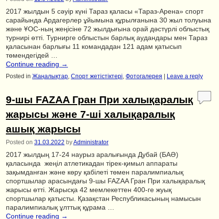
2017 жылдын 5 сәуір күні Тараз қаласы «Тараз-Арена» спорт
сарайында Ардагерлер ұйымына құрылғанына 30 жыл толуына
және ҰОС-ның жеңісіне 72 жылдығына орай дәстүрлі облыстық
турнирі өтті. Турнирге облыстын барлық аудандары мен Тараз
қаласынан барлығы 11 командадан 121 адам қатысып
төмендегідей …
Continue reading
→
Posted in
Жаңалықтар
,
Спорт жетістіктері
,
Фотогалерея
|
Leave a reply
9-шы FAZAA Гран При халықаралық
жарысы және 7-ші халықаралық
ашық жарысы
Posted on
31.03.2022
by
Administrator
2017 жылдың 17-24 наурыз аралығында Дубай (БАӘ)
қаласында жеңіл атлетикадан тірек-қимыл аппараты
зақымданған және көру қабілеті төмен паралимпиалық
спортшылар арасындағы 9-шы FAZAA Гран При халықаралық
жарысы өтті. Жарысқа 42 мемлекеттен 400-ге жуық
спортшылар қатысты. Қазақстан Республикасының намысын
паралимпиалық ұлттық құрама …
Continue reading
→