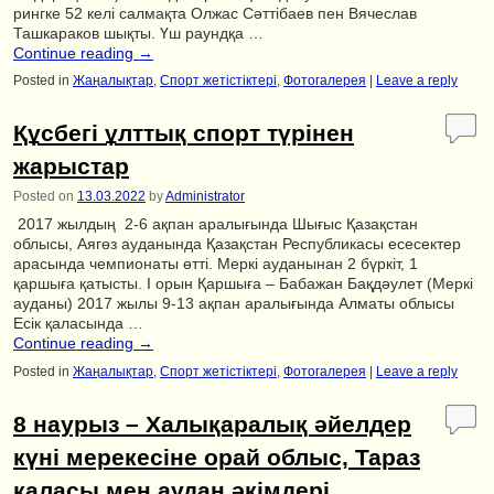
рингке 52 келі салмақта Олжас Сәттібаев пен Вячеслав
Ташкараков шықты. Үш раундқа …
Continue reading
→
Posted in
Жаңалықтар
,
Спорт жетістіктері
,
Фотогалерея
|
Leave a reply
Құсбегі ұлттық спорт түрінен
жарыстар
Posted on
13.03.2022
by
Administrator
2017 жылдың 2-6 ақпан аралығында Шығыс Қазақстан
облысы, Аягөз ауданында Қазақстан Республикасы есесектер
арасында чемпионаты өтті. Меркі ауданынан 2 бүркіт, 1
қаршыға қатысты. І орын Қаршыға – Бабажан Бақдәулет (Меркі
ауданы) 2017 жылы 9-13 ақпан аралығында Алматы облысы
Есік қаласында …
Continue reading
→
Posted in
Жаңалықтар
,
Спорт жетістіктері
,
Фотогалерея
|
Leave a reply
8 наурыз – Халықаралық әйелдер
күні мерекесіне орай облыс, Тараз
қаласы мен аудан әкімдері