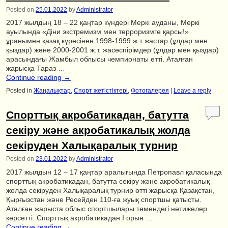
Posted on
25.01.2022
by
Administrator
2017 жылдың 18 – 22 қаңтар күндері Меркі ауданы, Меркі
ауылында «Діни экстремизм мен терроризмге қарсы!»
ұранымен қазақ күресінен 1998-1999 ж.т жастар (ұлдар мен
қыздар) және 2000-2001 ж.т. жасөспірімдер (ұлдар мен қыздар)
арасындағы Жамбыл облысы чемпионаты өтті. Аталған
жарысқа Тараз …
Continue reading
→
Posted in
Жаңалықтар
,
Спорт жетістіктері
,
Фотогалерея
|
Leave a reply
Спорттық акробатикадан, батутта
секіру және акробатикалық жолда
секіруден Халықаралық турнир
Posted on
23.01.2022
by
Administrator
2017 жылдын 12 – 17 қаңтар аралығында Петропавл қаласында
спорттық акробатикадан, батутта секіру және акробатикалық
жолда секіруден Халықаралық турнир өтті жарысқа Қазақстан,
Қырғызстан және Ресейден 110-ға жуық спортшы қатысты.
Аталған жарыста облыс спортшылары төмендегі нәтижелер
көрсетті: Спорттық акробатикадан I орын …
Continue reading
→