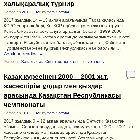
халықаралық турнир
Posted on
20.02.2022
by
Administrator
2017 жылдың 14 – 19 ақпан аралығында Тараз қаласында
КСРО спорт шебері, ҚазКСР еңбек сіңірген жаттықтырушы
Кеңес Омаровты еске алуға арналған бокстан 1999-2000
жылдары туылған жастар арасында халықаралық турнир өтті.
Турнирге Республиканың барлық облыстарынан, Өзбекстан,
Түркіменстан және Қырғыз Республикасынан барлығы …
Continue reading
→
Posted in
Жаңалықтар
,
Спорт жетістіктері
|
Leave a reply
Қазақ күресінен 2000 – 2001 ж.т.
жасөспірім ұлдар мен қыздар
арасында Қазақстан Республикасы
чемпионаты
Posted on
16.02.2022
by
Administrator
2017 жылдың 9 – 12 ақпан аралығында Оңтүстік Қазақстан
облысы, Сарыағаш ауданында қазақ күресінен 2000 – 2001 ж.т.
жасөспірім ұлдар мен қыздар арасында Қазақстан
Республикасының чемпионаты өтті. Аталған жарысқа