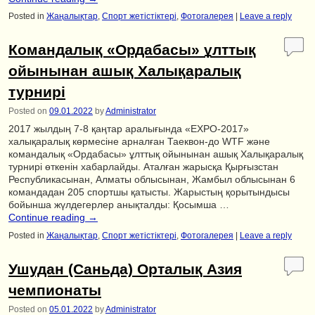
Posted in
Жаңалықтар
,
Спорт жетістіктері
,
Фотогалерея
|
Leave a reply
Командалық «Ордабасы» ұлттық
ойынынан ашық Халықаралық
турнирі
Posted on
09.01.2022
by
Administrator
2017 жылдың 7-8 қаңтар аралығында «EXPO-2017»
халықаралық көрмесіне арналған Таеквон-до WTF және
командалық «Ордабасы» ұлттық ойынынан ашық Халықаралық
турнирі өткенін хабарлайды. Аталған жарысқа Қырғызстан
Республикасынан, Алматы облысынан, Жамбыл облысынан 6
командадан 205 спортшы қатысты. Жарыстың қорытындысы
бойынша жүлдегерлер анықталды: Қосымша …
Continue reading
→
Posted in
Жаңалықтар
,
Спорт жетістіктері
,
Фотогалерея
|
Leave a reply
Ушудан (Саньда) Орталық Азия
чемпионаты
Posted on
05.01.2022
by
Administrator