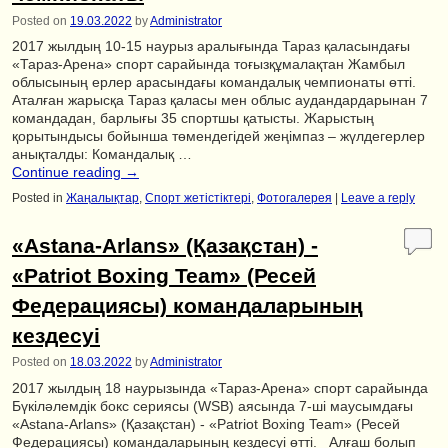
Posted on
19.03.2022
by
Administrator
2017 жылдың 10-15 наурыз аралығында Тараз қаласындағы
«Тараз-Арена» спорт сарайында тоғызқұмалақтан Жамбыл
облысының ерлер арасындағы командалық чемпионаты өтті.
Аталған жарысқа Тараз қаласы мен облыс аудандардарынан 7
командадан, барлығы 35 спортшы қатысты. Жарыстың
қорытындысы бойынша төмендегідей жеңімпаз – жүлдегерлер
анықталды: Командалық …
Continue reading
→
Posted in
Жаңалықтар
,
Спорт жетістіктері
,
Фотогалерея
|
Leave a reply
«Astana-Arlans» (Қазақстан) -
«Patriot Boxing Team» (Ресей
Федерациясы) командаларының
кездесуі
Posted on
18.03.2022
by
Administrator
2017 жылдың 18 наурызында «Тараз-Арена» спорт сарайында
Бүкіләлемдік бокс сериясы (WSB) аясында 7-ші маусымдағы
«Astana-Arlans» (Қазақстан) - «Patriot Boxing Team» (Ресей
Федерациясы) командаларының кездесуі өтті. Алғаш болып