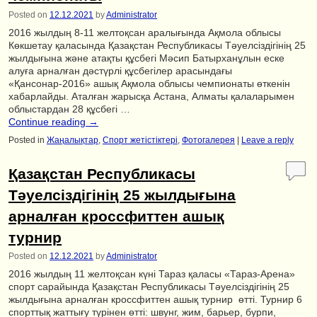
Posted on
12.12.2021
by
Administrator
2016 жылдың 8-11 желтоқсан аралығында Ақмола облысы
Көкшетау қаласында Қазақстан Республикасы Тәуелсіздігінің 25
жылдығына және атақты құсбегі Мәсип Батырханұлын еске
алуға арналған дәстүрлі құсбегілер арасындағы
«Қансонар-2016» ашық Ақмола облысы чемпионаты өткенін
хабарлайды. Аталған жарысқа Астана, Алматы қалаларымен
облыстардан 28 құсбегі …
Continue reading
→
Posted in
Жаңалықтар
,
Спорт жетістіктері
,
Фотогалерея
|
Leave a reply
Қазақстан Республикасы
Тәуелсіздігінің 25 жылдығына
арналған кроссфиттен ашық
турнир
Posted on
12.12.2021
by
Administrator
2016 жылдың 11 желтоқсан күні Тараз қаласы «Тараз-Арена»
спорт сарайында Қазақстан Республикасы Тәуелсіздігінің 25
жылдығына арналған кроссфиттен ашық турнир өтті. Турнир 6
спорттық жаттығу түрінен өтті: швунг, жим, барьер, бурпи,