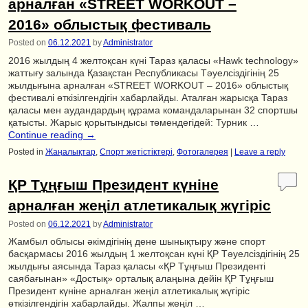
арналған «STREET WORKOUT –
2016» облыстық фестиваль
Posted on
06.12.2021
by
Administrator
2016 жылдың 4 желтоқсан күні Тараз қаласы «Hawk technology»
жаттығу залында Қазақстан Республикасы Тәуелсіздігінің 25
жылдығына арналған «STREET WORKOUT – 2016» облыстық
фестивалі өткізілгендігін хабарлайды. Аталған жарысқа Тараз
қаласы мен аудандардың құрама командаларынан 32 спортшы
қатысты. Жарыс қорытындысы төмендегідей: Турник …
Continue reading
→
Posted in
Жаңалықтар
,
Спорт жетістіктері
,
Фотогалерея
|
Leave a reply
ҚР Тұңғыш Президент күніне
арналған жеңіл атлетикалық жүгіріс
Posted on
06.12.2021
by
Administrator
Жамбыл облысы әкімдігінің дене шынықтыру және спорт
басқармасы 2016 жылдың 1 желтоқсан күні ҚР Тәуелсіздігінің 25
жылдығы аясында Тараз қаласы «ҚР Тұңғыш Президенті
саябағынан» «Достық» орталық алаңына дейін ҚР Тұңғыш
Президент күніне арналған жеңіл атлетикалық жүгіріс
өткізілгендігін хабарлайды. Жалпы жеңіл …