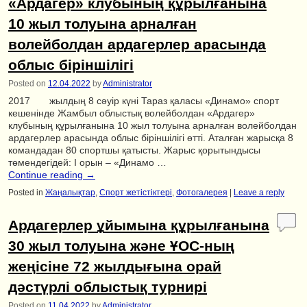
«Ардагер» клубының құрылғанына
10 жыл толуына арналған
волейболдан ардагерлер арасында
облыс біріншілігі
Posted on
12.04.2022
by
Administrator
2017 жылдың 8 сәуір күні Тараз қаласы «Динамо» спорт
кешенінде Жамбыл облыстық волейболдан «Ардагер»
клубының құрылғанына 10 жыл толуына арналған волейболдан
ардагерлер арасында облыс біріншілігі өтті. Аталған жарысқа 8
командадан 80 спортшы қатысты. Жарыс қорытындысы
төмендегідей: І орын – «Динамо …
Continue reading
→
Posted in
Жаңалықтар
,
Спорт жетістіктері
,
Фотогалерея
|
Leave a reply
Ардагерлер ұйымына құрылғанына
30 жыл толуына және ҰОС-ның
жеңісіне 72 жылдығына орай
дәстүрлі облыстық турнирі
Posted on
11.04.2022
by
Administrator