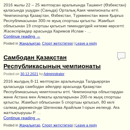
2016 жылы 22 – 25 желтоқсан аралығында Ташкент (Өзбекстан)
қаласында ушудан (Саньда) Орталық Азия чемпионаты өтті.
Чемпионатқа Қазақстан, Өзбекстан, Түркменстан және Қырғыз
Республикасынан 300-ге жуық спортшы қатысты. Жамбыл
облысынан 19 спортшы қатысып төмендегідей нәтиже көрсетті:
Жасөспірімдер арасында Каримов Ислам - …
Continue reading
→
Posted in
Жаңалықтар
,
Спорт жетістіктері
|
Leave a reply
Самбодан Қазақстан
Республикасының чемпионаты
Posted on
30.12.2021
by
Administrator
2016 жылдың 8-11 желтоқсан аралығында Талдықорған
қаласында самбодан әйелдер арасында Қазақстан
Республикасының чемптонаты өтті. Чемпионатқа облыстардан
және Астана мен Алматы қалаларынан 200-ге жыуқ спортшы
қатысты. Жамбыл облысынан 5 спортшы қатысып, 80 келі
салмақ дәрежесінде Шегенова Арайлым I-орын иеленді. Аға
жаттықтырушы Р. …
Continue reading
→
Posted in
Жаңалықтар
,
Спорт жетістіктері
|
Leave a reply