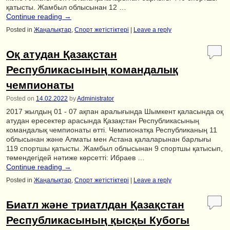
қатысты. Жамбыл облысынан 12 …
Continue reading
→
Posted in
Жаңалықтар
,
Спорт жетістіктері
|
Leave a reply
Оқ атудан Қазақстан
Республикасының командалық
чемпионаты
Posted on
14.02.2022
by
Administrator
2017 жылдың 01 - 07 ақпан аралығында Шымкент қаласында оқ
атудан ересектер арасында Қазақстан Республикасының
командалық чемпионаты өтті. Чемпионатқа Республиканың 11
облысынан және Алматы мен Астана қалаларынан барлығы
119 спортшы қатысты. Жамбыл облысынан 9 спортшы қатысып,
төмендегідей нәтиже көрсетті: Ибраев …
Continue reading
→
Posted in
Жаңалықтар
,
Спорт жетістіктері
|
Leave a reply
Биатл және триатлдан Қазақстан
Республикасының қысқы Кубогы