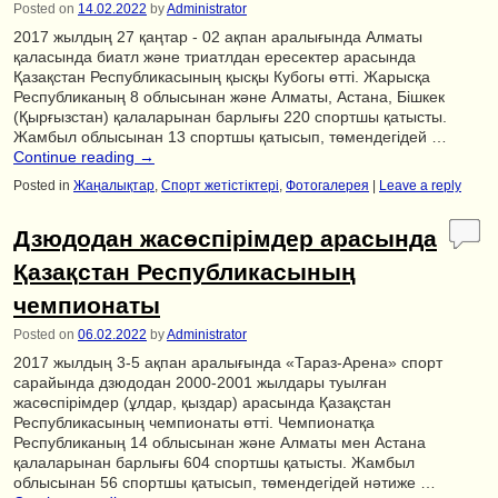
Posted on
14.02.2022
by
Administrator
2017 жылдың 27 қаңтар - 02 ақпан аралығында Алматы
қаласында биатл және триатлдан ересектер арасында
Қазақстан Республикасының қысқы Кубогы өтті. Жарысқа
Республиканың 8 облысынан және Алматы, Астана, Бішкек
(Қырғызстан) қалаларынан барлығы 220 спортшы қатысты.
Жамбыл облысынан 13 спортшы қатысып, төмендегідей …
Continue reading
→
Posted in
Жаңалықтар
,
Спорт жетістіктері
,
Фотогалерея
|
Leave a reply
Дзюдодан жасөспірімдер арасында
Қазақстан Республикасының
чемпионаты
Posted on
06.02.2022
by
Administrator
2017 жылдың 3-5 ақпан аралығында «Тараз-Арена» спорт
сарайында дзюдодан 2000-2001 жылдары туылған
жасөспірімдер (ұлдар, қыздар) арасында Қазақстан
Республикасының чемпионаты өтті. Чемпионатқа
Республиканың 14 облысынан және Алматы мен Астана
қалаларынан барлығы 604 спортшы қатысты. Жамбыл
облысынан 56 спортшы қатысып, төмендегідей нәтиже …