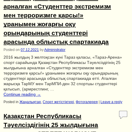
арналған «Студенттер экстремизм
мен терроризмге қарсы!»
ұранымен жоғарғы оқу
орындарының студенттері
арасында облыстық спартакиада
Posted on
07.12.2021
by
Administrator
2016 жылдың 3 желтоқсан күні Тараз қаласы, «Тараз-Арена»
спорт сарайында Қазақстан Республикасы Тәуелсіздігінің 25
жылдығына арналған «Студенттер экстремизм мен
терроризмге қарсы!» ұранымен жоғарғы оқу орындарының
студенттері арасында облыстық спартакиада өтті. Аталған
жарысқа ТарМУ мен ТарМПИ-ден 32 спортшы студенттері
қатысып, (армрестлинг, …
Continue reading
→
Posted in
Жаңалықтар
,
Спорт жетістіктері
,
Фотогалерея
|
Leave a reply
Қазақстан Республикасы
Тәуелсіздігінің 25 жылдығына