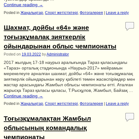
Continue reading
→
Posted in
Жаңалықтар
,
Спорт жетістіктері
,
Фотогалерея
|
Leave a reply
Шахмат, дойбы «64» және
тоғызқұмалақ зияткерлік
ойындарынан облыс чемпионаты
Posted on
19.03.2022
by
Administrator
2017 жылдың 17-18 наурыз аралығында Тараз қаласындағы
«Тараз» орталық стадионында «Наурыз-2017» мейрамын
мерекелеуге арналған шахмат, дойбы «64» және тоғызқұмалақ
зияткерлік ойындарынан көру қабілеті төмен жасөспірімдер мен
жастар арасындағы Жамбыл облысы чемпионаты өтті. Аталған
жарысқа Тараз қаласы қаласы, Т.Рысқұлов, Жамбыл, Байзақ …
Continue reading
→
Posted in
Жаңалықтар
,
Спорт жетістіктері
,
Фотогалерея
|
Leave a reply
Тоғызқұмалақтан Жамбыл
облысының командалық
чемпионаты