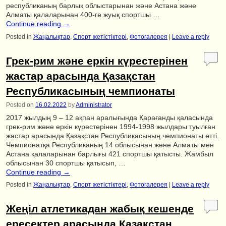
республиканың барлық облыстарынан және Астана және
Алматы қалаларынан 400-ге жуық спортшы …
Continue reading
→
Posted in
Жаңалықтар
,
Спорт жетістіктері
,
Фотогалерея
|
Leave a reply
Грек-рим және еркін күрестерінен
жастар арасында Қазақстан
Республикасының чемпионаты
Posted on
16.02.2022
by
Administrator
2017 жылдың 9 – 12 ақпан аралығында Қарағанды қаласында
грек-рим және еркін күрестерінен 1994-1998 жылдары туылған
жастар арасында Қазақстан Республикасының чемпионаты өтті.
Чемпионатқа Республиканың 14 облысынан және Алматы мен
Астана қалаларынан барлығы 421 спортшы қатысты. Жамбыл
облысынан 30 спортшы қатысып, …
Continue reading
→
Posted in
Жаңалықтар
,
Спорт жетістіктері
,
Фотогалерея
|
Leave a reply
Жеңіл атлетикадан жабық кешенде
ересектер арасында Қазақстан