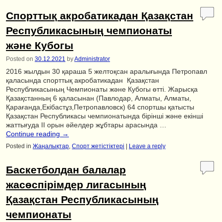
Спорттық акробатикадан Қазақстан
Республикасының чемпионаты
және Кубогы
Posted on
30.12.2021
by
Administrator
2016 жылдын 30 қараша 5 желтоқсан аралығында Петропавл
қаласында спорттық акробатикадан Қазақстан
Республикасының Чемпионаты және Кубогы өтті. Жарысқа
Қазақстанның 6 қаласынан (Павлодар, Алматы, Алматы,
Қарағанда,Екібастұз,Петропавловск) 64 спортшы қатысты
Қазақстан Республикасы чемпионатында бірінші және екінші
жаттығуда II орын әйелдер жұбтары арасында …
Continue reading
→
Posted in
Жаңалықтар
,
Спорт жетістіктері
|
Leave a reply
Баскетболдан балалар
жасөспірімдер лигасының
Қазақстан Республикасының
чемпионаты