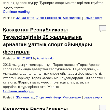
челнок, қаппен жүгіру. Турнирге спорт мектептері мен клубтар,
құқық қорғау …
Continue reading
→
Posted in
Жаңалықтар
,
Спорт жетістіктері
,
Фотогалерея
|
Leave a reply
Қазақстан Республикасы
Тәуелсіздігінің 25 жылдығына
арналған ұлттық спорт ойындары
фестивалі
Posted on
07.12.2021
by
Administrator
2016 жылдың 4 желтоқсан күні Тараз қаласы «Тараз-Арена»
спорт сарайында Қазақстан Республикасы Тәуелсіздігінің 25
жылдығына арналған ұлттық спорт ойындары фестивалі өтті.
Аталған жарысқа Тараз қаласы мен аудандардан 100 спортшы
қатысты. Жарыс (қазақ күресі, тоғызқұмалақ, асық ату,
ордабасы) түрлерінен өтті. Жарыс …
Continue reading
→
Posted in
Жаңалықтар
,
Спорт жетістіктері
,
Фотогалерея
|
Leave a reply
Қазақстан Республикасы