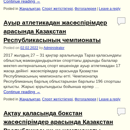
Continue reading
→
Posted in
Жаңалықтар
,
Спорт жетістіктері
,
Фотогалерея
|
Leave a reply
Ауыр атлетикадан жасөспірімдер
арасында Қазақстан
Республикасының чемпионаты
Posted on
02.02.2022
by
Administrator
2017 жылдың 27 – 31 қаңтар аралығында Тараз қаласындағы
облыстық мамандандырылған спорттағы дарынды балалар
мектеп-интернатының спорт кешенінде ауыр атлетикадан 17
жасқа дейінгі жасөспірімдер арасында Қазақстан
Республикасының чемпионаты өтті. Чемпионатқа
Республиканың барлық облыстарынан барлығы 196 спортшы
қатысты. Жарыс қорытындысы бойынша ерлер …
Continue reading
→
Posted in
Жаңалықтар
,
Спорт жетістіктері
,
Фотогалерея
|
Leave a reply
Ақтау қаласында бокстан
жасөспірімдер арасында Қазақстан