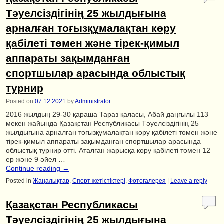
Тәуелсіздігінің 25 жылдығына
арналған тоғызқұмалақтан көру
қабілеті төмен және тірек-қимыл
аппараты зақымданған
спортшылар арасында облыстық
турнир
Posted on
07.12.2021
by
Administrator
2016 жылдың 29-30 қараша Тараз қаласы, Абай даңғылы 113
мекен жайында Қазақстан Республикасы Тәуелсіздігінің 25
жылдығына арналған тоғызқұмалақтан көру қабілеті төмен және
тірек-қимыл аппараты зақымданған спортшылар арасында
облыстық турнир өтті. Аталған жарысқа көру қабілеті төмен 12
ер және 9 әйел …
Continue reading
→
Posted in
Жаңалықтар
,
Спорт жетістіктері
,
Фотогалерея
|
Leave a reply
Қазақстан Республикасы
Тәуелсіздігінің 25 жылдығына