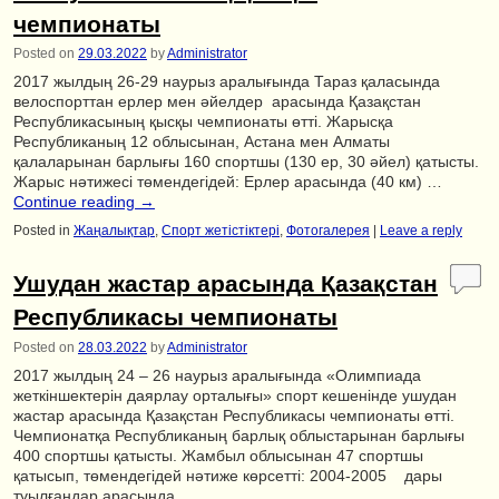
чемпионаты
Posted on
29.03.2022
by
Administrator
2017 жылдың 26-29 наурыз аралығында Тараз қаласында
велоспорттан ерлер мен әйелдер арасында Қазақстан
Республикасының қысқы чемпионаты өтті. Жарысқа
Республиканың 12 облысынан, Астана мен Алматы
қалаларынан барлығы 160 спортшы (130 ер, 30 әйел) қатысты.
Жарыс нәтижесі төмендегідей: Ерлер арасында (40 км) …
Continue reading
→
Posted in
Жаңалықтар
,
Спорт жетістіктері
,
Фотогалерея
|
Leave a reply
Ушудан жастар арасында Қазақстан
Республикасы чемпионаты
Posted on
28.03.2022
by
Administrator
2017 жылдың 24 – 26 наурыз аралығында «Олимпиада
жеткіншектерін даярлау орталығы» спорт кешенінде ушудан
жастар арасында Қазақстан Республикасы чемпионаты өтті.
Чемпионатқа Республиканың барлық облыстарынан барлығы
400 спортшы қатысты. Жамбыл облысынан 47 спортшы
қатысып, төмендегідей нәтиже көрсетті: 2004-2005 дары
туылғандар арасында …