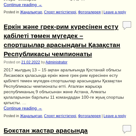
Continue reading
→
Posted in
Жаңалықтар
,
Спорт жетістіктері
,
Фотогалерея
|
Leave a reply
Еркін және грек-рим күресінен есту
қабілеті төмен мүгедек –
спортшылар арасындағы Қазақстан
Республикасы чемпионаты
Posted on
21.02.2022
by
Administrator
2017 жылдың 13 – 15 ақпан аралығында Қостанай облысы
Лисаковск қаласында еркін және грек-рим күресінен есту
қабілеті төмен мүгедек-спортшылар арасындағы Қазақстан
Республикасы чемпионаты өтті. Аталған жарысқа
республиканың 9 облысынан және Астана, Алматы
қалаларынан барлығы 11 командадан 100-ге жуық спортшы
қатысты. …
Continue reading
→
Posted in
Жаңалықтар
,
Спорт жетістіктері
,
Фотогалерея
|
Leave a reply
Бокстан жастар арасында