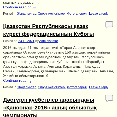
(жаттықтырушысы …
Continue reading
→
Posted in
Жаңалықтар
,
Спорт жетістіктері
,
Фотогалерея
|
Leave a reply
Қазақстан Республикасы қазақ
күресі федерациясының Кубогы
Posted on
23.12.2021
by
Administrator
2016 жылдың 21 желтоқсан күні «Тараз-Арена» спорт
сарайында Әлихан Бөкейхановтың 150 жылдық мерейтойына
орайластырылған қазақ күресінен Қазақстан Республикасы
қазақ күресі федерациясының Кубогы өткенін хабарлайды.
Аталған жарысқа Астана, Алматы, Қарағанды, Павлодар,
Семей, Талдықорған, қалалары мен Шығыс Қазақстан, Алматы,
Жамбыл облыстарынан 9 …
Continue reading
→
Posted in
Жаңалықтар
,
Спорт жетістіктері
,
Фотогалерея
|
Leave a reply
Дәстүрлі құсбегілер арасындағы
«Қансонар-2016» ашық облыстық
чемпионаты