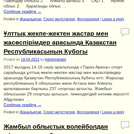
Павлодар облысы 2. Алматы қаласы 3. СҚО 1. Ақтөбе
облыс 2. Қарағанды облыс …
Continue reading
→
Posted in
Жаңалықтар
,
Спорт жетістіктері
,
Фотогалерея
|
Leave a reply
Ұлттық жекпе-жектен жастар мен
жасөспірімдер арасында Қазақстан
Республикасының Кубогы
Posted on
18.04.2022
by
Administrator
2017 жылдың 14-16 сәуір аралығында «Тараз-Арена» спорт
сарайында ұлттық жекпе-жектен жастар мен жасөспірімдер
арасында Қазақстан Республикасының Кубогы өтті. Жарысқа
республиканың 8 облысынан және Астана мен Алматы
қалаларынан барлығы 237 спортшы қатысты. Жамбыл
облысынан 29 спортшы қатысып, төмендегідей нәтиже көрсетті:
Абдулазиз …
Continue reading
→
Posted in
Жаңалықтар
,
Спорт жетістіктері
,
Фотогалерея
|
Leave a reply
Жамбыл облыстық волейболдан