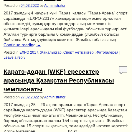
Posted on
04.03.2022
by
Administrator
2017 жылдың 4 наурыз күні Тараз қаласы “Тараз-Арена” спорт
сарайында «ЕХРО-2017» халықаралық көрмесіне арналған
облыс әкімдігі, құқық қорғау органдарының мемлекеттік
қызметшілері арасындағы кіші футболдан облыстық турнирі өтті.
Аталған турнирге барлығы 6 командадан (Жамбыл облысы
бойынша Ұлттық қауіпсіздік комитеті, Жамбыл облысының …
Continue reading
→
Posted in
EXPO 2017
,
Жаңалықтар
,
Спорт жетістіктері
,
Фотогалерея
|
Leave a reply
Каратэ-додан (WKF) ересектер
арасында Қазақстан Республикасы
чемпионаты
Posted on
27.02.2022
by
Administrator
2017 жылдың 25 – 26 ақпан аралығында «Тараз-Арена» спорт
сарайында каратэ-додан (WKF) ересектер арасында Қазақстан
Республикасы чемпионаты өтті. Чемпионатқа Республиканың
барлық облыстарынан жалпы 154 спортшы қатысты. Жамбыл
облысынан 15 спортшы қатысып, төмендегідей нәтиже көрсетті:
Игорь Чихмарев 84 кг …