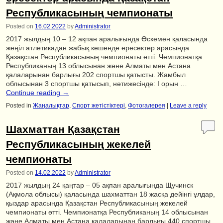
Республикасының чемпионаты
Posted on
16.02.2022
by
Administrator
2017 жылдың 10 – 12 ақпан аралығында Өскемен қаласында
жеңіл атлетикадан жабық кешенде ересектер арасында
Қазақстан Республикасының чемпионаты өтті. Чемпионатқа
Республиканың 13 облысынан және Алматы мен Астана
қалаларынан барлығы 202 спортшы қатысты. Жамбыл
облысынан 3 спортшы қатысып, нәтижесінде: I орын …
Continue reading
→
Posted in
Жаңалықтар
,
Спорт жетістіктері
,
Фотогалерея
|
Leave a reply
Шахматтан Қазақстан
Республикасының жекелей
чемпионаты
Posted on
14.02.2022
by
Administrator
2017 жылдың 24 қаңтар – 05 ақпан аралығында Щучинск
(Ақмола облысы) қаласында шахматтан 18 жасқа дейінгі ұлдар,
қыздар арасында Қазақстан Республикасының жекелей
чемпионаты өтті. Чемпионатқа Республиканың 14 облысынан
және Алматы мен Астана қалаларынан барлығы 440 спортшы