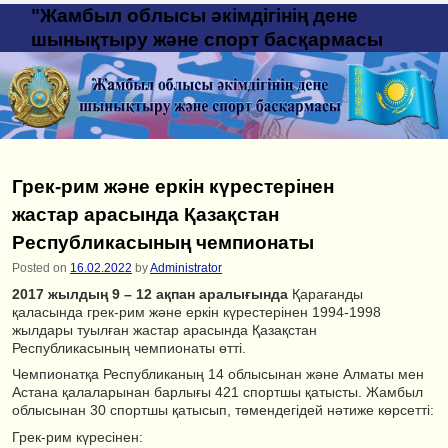
"Жамбыл облысы әкімдігінің дене
шынықтыру және спорт басқармасы
Грек-рим және еркін күрестерінен
жастар арасында Қазақстан
Республикасының чемпионаты
Posted on
16.02.2022
by
Administrator
2017 жылдың 9 – 12 ақпан аралығында
Қарағанды
қаласында грек-рим және еркін күрестерінен 1994-1998
жылдары туылған жастар арасында Қазақстан
Республикасының чемпионаты өтті.
Чемпионатқа Республиканың 14 облысынан және Алматы мен
Астана қалаларынан барлығы 421 спортшы қатысты. Жамбыл
облысынан 30 спортшы қатысып, төмендегідей нәтиже көрсетті:
Грек-рим күресінен: