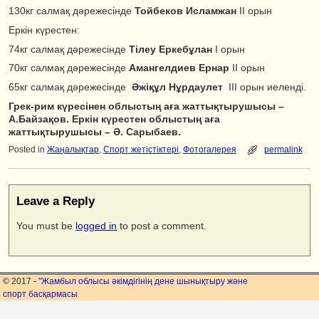
130кг салмақ дәрежесінде
Тойбеков Исламжан
ІІ орын
Еркін күрестен:
74кг салмақ дәрежесінде
Тілеу Еркебұлан
І орын
70кг салмақ дәрежесінде
Амангелдиев Ернар
ІІ орын
65кг салмақ дәрежесінде
Әжіқұл Нұрдаулет
ІІІ орын иеленді.
Грек-рим күресінен облыстың аға жаттықтырушысы –
А.Байзақов. Еркін күрестен облыстың аға
жаттықтырушысы – Ә. Сарыбаев.
Posted in
Жаңалықтар
,
Спорт жетістіктері
,
Фотогалерея
permalink
Leave a Reply
You must be
logged in
to post a comment.
© 2017 -
"Жамбыл облысы әкімдігінің дене шынықтыру және
спорт басқармасы