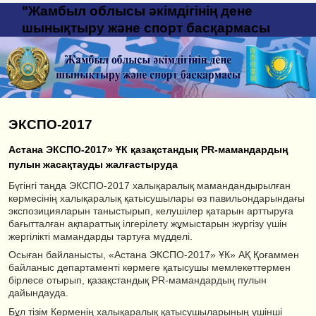
"Жамбыл облысы әкімдігінің дене
шынықтыру және спорт басқармасы
ЭКСПО-2017
Астана ЭКСПО-2017» ҰК қазақстандық PR-мамандардың
пулын жасақтауды жалғастыруда
Бүгінгі таңда ЭКСПО-2017 халықаралық мамандандырылған
көрмесінің халықаралық қатысушылары өз павильондарындағы
экспозицияларын таныстырып, келушілер қатарын арттыруға
бағытталған ақпараттық ілгерілету жұмыстарын жүргізу үшін
жергілікті мамандарды тартуға мүдделі.
Осыған байланысты, «Астана ЭКСПО-2017» ҰК» АҚ Қоғаммен
байланыс департаменті көрмеге қатысушы мемлекеттермен
бірлесе отырып, қазақстандық PR-мамандардың пулын
дайындауда.
Бұл тізім Көрменің халықаралық қатысушыларының үшінші