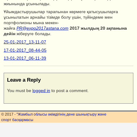
жиынында ұсынылады.
Ұйымдастырушылар тарапынан көрмеге қатысушыларға
ұсынылатын арнайы тізімде болу үшін, түйіндеме мен
портфолионы мына мекен-
жайға
PR@expo2017astana.com
2017 жылдың 20 ақпанына
дейін
жіберуге болады.
25-01-2017_13-11-07
17-01-2017_08-44-05
13-01-2017_06-11-39
Leave a Reply
You must be
logged in
to post a comment.
© 2017 -
"Жамбыл облысы әкімдігінің дене шынықтыру және
спорт басқармасы