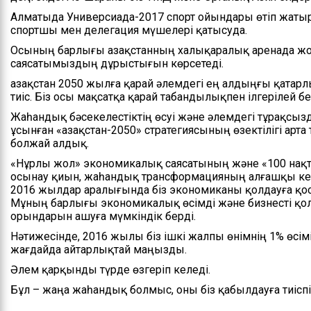
Алматыда Универсиада-2017 спорт ойындары өтіп жатыр
спортшы мен делегация мүшелері қатысуда.
Осының барлығы Қазақстанның халықаралық аренада жо
саясатымыздың дұрыстығын көрсетеді.
Қазақстан 2050 жылға қарай әлемдегі ең алдыңғы қатар
тиіс. Біз осы мақсатқа қарай табандылықпен ілгерілей бе
Жаһандық бәсекелестіктің өсуі және әлемдегі тұрақс
ұсынған «Қазақстан-2050» стратегиясының өзектілігі арт
болжай алдық.
«Нұрлы жол» экономикалық саясатының және «100 нақ
осынау қиын, жаһандық трансформацияның алғашқы кезе
2016 жылдар аралығында біз экономиканы қолдауға қо
Мұның барлығы экономикалық өсімді және бизнесті қо
орындарын ашуға мүмкіндік берді.
Нәтижесінде, 2016 жылы біз ішкі жалпы өнімнің 1% өсімін
жағдайда айтарлықтай маңызды.
Әлем қарқынды түрде өзгеріп келеді.
Бұл – жаңа жаһандық болмыс, оны біз қабылдауға тиіспі