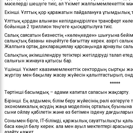
мәселерді шешуге тиіс, ал Үкімет жалпымемлекеттік м
Екінші. Ұлттық қор қаражатын пайдалануға ұтымдылық 
Ұлттық қордан алынған кепілдендірілген трансферт көл
бойынша 2 триллион теңгеге қысқартылуға тиіс.
Салық саясатын бизнестің «көлеңкеден» шығуына бейім
салықтық базаны кеңейтуге бағыттау керек. Қазіргі салы
Жалпыға ортақ декларациялау қарсаңында арнаулы салы
Салықтық әкімшілендіру тетіктері жетілдіруді талап ет
салығын жинауға қатысы бар.
Үшінші. Үкімет квазимемлекеттік сектордың сыртқы жә
жүргізу мен бақылау жасау жүйесін қалыптастырып, онда
*****
Төртінші басымдық – адами капитал сапасын жақсарту.
Бірінші. Ең алдымен, білім беру жүйесінің рөлі өзгеруге ти
экономикалық өсудің жаңа моделінің орталық буынына
сыни ойлау қабілетін және өз бетімен іздену дағдылары
Сонымен бірге, IT-білімді, қаржылық сауаттылықты қа
баса көңіл бөлу керек. Қала мен ауыл мектептері арасы
азайту қажет.