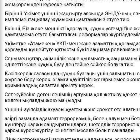
жемқорлықпен күреске қатысты.
Бірінші. Үкімет үшінші жаңғырту аясында ЭЫДҰ-ның о
имплементациялау жұмысын қамтамасыз етуге тиіс.
Екінші. Біз жеке меншікті қорғауға, құқық үстемдігіне 
қамтамасыз етуге бағытталған реформалар жүргізудемі
Үкіметке «Атамекен» ҰКП-мен және азаматтық қоғамдас
қорғауды күшейтуге қатысты бүкіл заңнама ревизиясын
Сонымен қатар, әкімшілік және қылмыстық заңнаманы із
әділетті және құқық бұзу деңгейіне сәйкес болуға тиіс.
Кәсіпкерлік саласында құқық бұзғаны үшін салынатын 
жүргізе беру керек. Қоғамға қауіптілігі жоғары емес э
криминалдық сипаттан арылту керек.
Сот жүйесіне деген сенімнің артуына қол жеткізу қаже
келген ықпалды жою маңызды.
Үшінші. Қауіпсіздік ахуалы қуатты және әрекет ете алат
Қазіргі заманда адамзат терроризмнің белең алуымен бетп
күштерді қаржыландыратындарға, шетелдік террористі
қарсы күрес жүргізу ісі негізгі мәселе болып саналады.
Діни экстремизмді насихаттаудың алдын алу, әсіресе ин