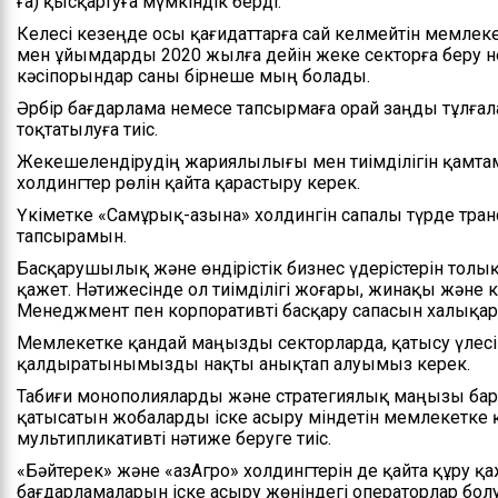
ға) қысқартуға мүмкіндік берді.
Келесі кезеңде осы қағидаттарға сай келмейтін мемлек
мен ұйымдарды 2020 жылға дейін жеке секторға беру н
кәсіпорындар саны бірнеше мың болады.
Әрбір бағдарлама немесе тапсырмаға орай заңды тұлғал
тоқтатылуға тиіс.
Жекешелендірудің жариялылығы мен тиімділігін қамтам
холдингтер рөлін қайта қарастыру керек.
Үкіметке «Самұрық-Қазына» холдингін сапалы түрде тра
тапсырамын.
Басқарушылық және өндірістік бизнес үдерістерін толы
қажет. Нәтижесінде ол тиімділігі жоғары, жинақы және кә
Менеджмент пен корпоративті басқару сапасын халықар
Мемлекетке қандай маңызды секторларда, қатысу үлесі
қалдыратынымызды нақты анықтап алуымыз керек.
Табиғи монополияларды және стратегиялық маңызы бар,
қатысатын жобаларды іске асыру міндетін мемлекетке 
мультипликативті нәтиже беруге тиіс.
«Бәйтерек» және «ҚазАгро» холдингтерін де қайта құру қ
бағдарламаларын іске асыру жөніндегі операторлар болу