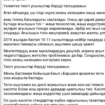
Үкіметке тиісті ұсыныстар беруді тапсырамын.
Атап айтқанда, үш тілді оқуға кезең-кезеңмен көшу мәс
Қазақ тілінің басымдығы сақталады. Оның әрі қарай даму
бүгінде ағылшын тілі – жаңа технология, жаңа индустрия, 
ақпарат ағылшын тілінде жарияланады. Әрбір екі жыл с
отырады. Ағылшын тілін меңгермей, Қазақстан жалпы ұл
2019 жылдан бастап 10-11 сыныптарда кейбір пәндерді
мәселені тиянақты ойланып, ақылмен шешу қажет.
Мектептердің және мұғалімдердің деңгейі, әсіресе ауыл м
педагогтардың жетіспеу проблемасы да бар. Сондықтан
тілін кезең-кезеңмен енгізуіміз керек.
Тиісті ұсыныстар беруді тапсырамын.
Менің бастамам бойынша биыл «Баршаға арналған тегін 
іске асырыла бастады.
Тегін оқытумен ең әуелі жұмыссыз және өзін өзі тиімсі
кәсіптік білімі жоқ ересек адамдар қамтылуы тиіс. Кәсіпт
экономикадағы жаңа өндірістер үшін мамандар дайында
Ол үшін кәсіптік стандарттар еңбек нарығының талаптары
тәжірибелерге сәйкес жаңартылуы қажет.