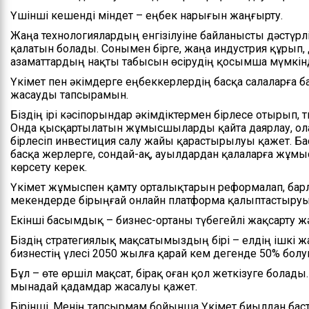
Үшінші кешенді міндет – еңбек нарығын жаңғырту.
Жаңа технологиялардың енгізілуіне байланысты дәстүрл
қалатын болады. Сонымен бірге, жаңа индустрия құры
азаматтардың нақты табысын өсірудің қосымша мүмкіндіг
Үкімет пен әкімдерге еңбеккерлердің басқа салаларға 
жасауды тапсырамын.
Біздің ірі кәсіпорындар әкімдіктермен бірлесе отырып, т
Онда қысқартылатын жұмысшыларды қайта даярлау, ола
бірлесіп инвестиция салу жайы қарастырылуы қажет. Б
басқа жерлерге, сондай-ақ, ауылдардан қалаларға жұм
көрсету керек.
Үкімет жұмыспен қамту орталықтарын реформалап, бар
мекендерде бірыңғай онлайн платформа қалыптастыруы
Екінші басымдық – бизнес-ортаны түбегейлі жақсарту ж
Біздің стратегиялық мақсатымыздың бірі – елдің ішкі ж
бизнестің үлесі 2050 жылға қарай кем дегенде 50% болу
Бұл – өте өршіл мақсат, бірақ оған қол жеткізуге болады
мынадай қадамдар жасалуы қажет.
Бірінші. Менің тапсырмам бойынша Үкімет биылдан бас