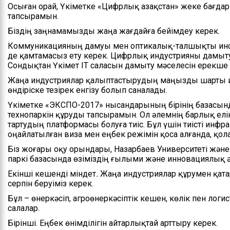
Осыған орай, Үкіметке «Цифрлық Қазақстан» жеке бағда
тапсырамын.
Біздің заңнамамызды жаңа жағдайға бейімдеу керек.
Коммуникацияның дамуы мен оптикалық-талшықты инф
де қамтамасыз ету керек. Цифрлық индустрияны дамыту 
Сондықтан Үкімет ІТ саласын дамыту мәселесін ерекше б
Жаңа индустриялар қалыптастырудың маңызды шарты 
өндіріске тезірек енгізу болып саналады.
Үкіметке «ЭКСПО-2017» нысандарының бірінің базасынд
технопаркін құруды тапсырамын. Ол әлемнің барлық елі
тартудың платформасы болуға тиіс. Бұл үшін тиісті инф
оңайлатылған виза мен еңбек режімін қоса алғанда, қол
Біз жоғары оқу орындары, Назарбаев Университеті және
паркі базасында өзіміздің ғылыми және инновациялық 
Екінші кешенді міндет
.
Жаңа индустриялар құрумен қата
серпін беруіміз керек.
Бұл – өнеркәсіп, агроөнеркәсіптік кешен, көлік пен лог
салалар.
Бірінші. Еңбек өнімділігін айтарлықтай арттыру керек.