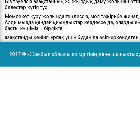
Біз тәуелсіз Қазақстанның 25 жылдық даму жолынан өтті
белестер күтіп тұр.
Мемлекет құру жолында теңдессіз, мол тәжірибе жинап
Алдымызда қандай қиындықтар кездессе де, оларды еңс
басты күшіміз – бірлікте.
Қазақстанды кейінгі ұрпақ үшін бұдан да өсіп-өркендеге
2017 © «Жамбыл облысы әкімдігінің дене шынықтыр