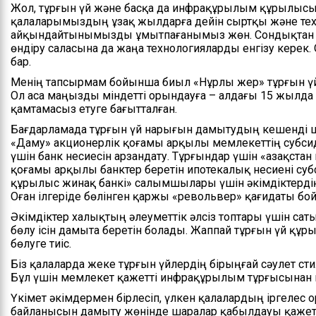
Жол, тұрғын үй және басқа да инфрақұрылым құрылысын
қалаларымыздың ұзақ жылдарға дейін сыртқы және тех
айқындайтынымызды ұмытпағанымыз жөн. Сондықтан 
өндіру саласына да жаңа технологияларды енгізу керек. 
бар.
Менің тапсырмам бойынша биыл «Нұрлы жер» тұрғын үй
Ол аса маңызды міндетті орындауға – алдағы 15 жылда 
қамтамасыз етуге бағытталған.
Бағдарламада тұрғын үй нарығын дамытудың кешенді шар
«Даму» акционерлік қоғамы арқылы мемлекеттің субси
үшін банк несиесін арзандату. Тұрғындар үшін «Қазақст
қоғамы арқылы банктер беретін ипотекалық несиені су
құрылыс жинақ банкі» салымшылары үшін әкімдіктердің
Оған ілгеріде бөлінген қаржы «револьвер» қағидаты б
Әкімдіктер халықтың әлеуметтік әлсіз топтары үшін са
бөлу ісін дамыта беретін болады. Жаппай тұрғын үй құры
бөлуге тиіс.
Біз қалаларда жеке тұрғын үйлердің бірыңғай сәулет ст
Бұл үшін мемлекет қажетті инфрақұрылым тұрғысынан к
Үкімет әкімдермен бірлесіп, үлкен қалалардың іргелес 
байланысын дамыту жөнінде шаралар қабылдауы қажет