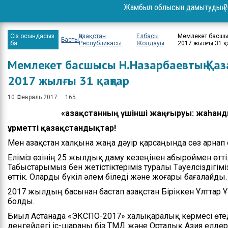
Қызметтер
Шаралар
Спорт клу
Жамбыл облысын дамытудың 2
Мемлекеттік қызметтер
Ереже
Жамбыл о
инфографика
қолжетім
Сіз осындасыз
Қазақстан
Елбасы
Мемлекет басшыс
Басты
нысандар
Бюджет
ба:
Республикасы
Жолдауы
2017 жылғы 31 қ
ақпарат
Мемлекет басшысы Н.Назарбаевтың Қаз
Қабылдау кестесі
2017 жылғы 31 қаңтар
Спорт жетістіктері
10 Февраль 2017
165
Нәтижелері және
«Қазақстанның үшінші жаңғыруы: жаһанды
есептер
Құрметті қазақстандықтар!
Ресми сөз сөйлеулер
Мен Қазақстан халқына жаңа дәуір қарсаңында сөз арнап
Басшысының блогы
Еліміз өзінің 25 жылдық даму кезеңінен абыроймен өтті. 
Табыстарымыз бен жетістіктеріміз туралы Тәуелсіздігі
Бос орындар
өттік. Оларды бүкіл әлем біледі және жоғары бағалайды.
2017 жылдың басынан бастап Қазақстан Біріккен Ұлттар Ұ
Байланыстар
болды.
Биыл Астанада «ЭКСПО-2017» халықаралық көрмесі өте
деңгейдегі іс-шараны біз ТМД және Орталық Азия елдері