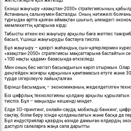
жетістіктерге қол жеткізді.
Екінші жаңғыру «Қазақстан-2030» стратегиясының қабы
Астананың салынумен басталды. Оның нәтижелі болған
тұрғыдан артта қалған аймақтан шығып, әлемдегі эконом
мемлекеттің қатарына кірді.
Табысты өткен екі жаңғыру арқылы баға жетпес тәжіриб
басып, Үшінші жаңғыруды бастауға тиіспіз.
Бұл жаңғыру – қазіргі жаһандық сын-қатерлермен күре
«Қазақстан-2050» стратегиясы мақсаттарына бастайтын се
«100 нақты қадам» базасында өткізіледі.
Мен оның бес негізгі басымдығын көріп отырмын. Олар 
деңгейден жоғары қарқынын қамтамасыз етуге және 30 
түрде ілгерілеуге лайықталған.
Бірінші басымдық – экономиканың жеделдетілген тех
Біз цифрлық технологияны қолдану арқылы құрылатын 
тиіспіз. Бұл – маңызды кешенді міндет
.
Елде 3D-принтинг, онлайн-сауда, мобильді банкинг, циф
сақтау, білім беру ісінде қолданылатын және басқа да 
Бұл индустриялар қазірдің өзінде дамыған елдердің э
дәстүрлі салаларға жаңа сапа дарытты.