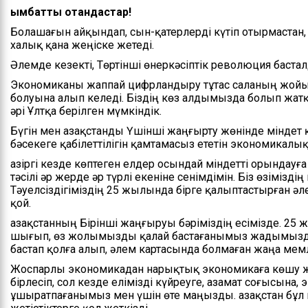
Қымбатты отандастар!
Болашағын айқындап, сын-қатерлерді күтіп отырмастан, 
халық қана жеңіске жетеді.
Әлемде кезекті, Төртінші өнеркәсіптік революция баста
Экономиканы жаппай цифрландыру тұтас саланың жойы
болуына алып келеді. Біздің көз алдымызда болып жатқан
әрі Ұлтқа берілген мүмкіндік.
Бүгін мен Қазақстанды Үшінші жаңғырту жөнінде мінде
бәсекеге қабілеттілігін қамтамасыз ететін экономикалық
Қазіргі кезде көптеген елдер осындай міндетті орындауғ
тәсілі әр жерде әр түрлі екеніне сенімдімін. Біз өзімі
Тәуелсіздігіміздің 25 жылында бірге қалыптастырған ә
қой.
Қазақстанның Бірінші жаңғыруы бәріміздің есімізде. 
шығып, өз жолымызды қалай бастағанымыз жадымызда т
бастап қолға алып, әлем картасында болмаған жаңа мем
Жоспарлы экономикадан нарықтық экономикаға көшу жү
бірлесіп, сол кезде елімізді күйреуге, азамат соғысына
ұшыратпағанымыз мен үшін өте маңызды. Қазақстан бұл