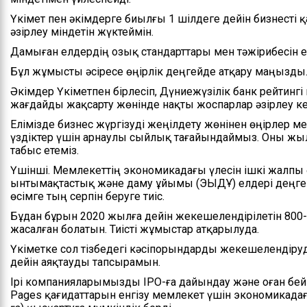
Үкімет пен әкімдерге биылғы 1 шілдеге дейін бизнесті қ
әзірлеу міндетін жүктеймін.
Дамыған елдердің озық стандарттары мен тәжірибесін ен
Бұл жұмысты әсіресе өңірлік деңгейде атқару маңызды
Әкімдер Үкіметпен бірлесіп, Дүниежүзілік банк рейтингі 
жағдайды жақсарту жөнінде нақты жоспарлар әзірлеу ке
Елімізде бизнес жүргізуді жеңілдету жөнінен өңірлер мен
үздіктер үшін арнаулы сыйлық тағайындаймыз. Оны жыл
табыс етеміз.
Үшінші. Мемлекеттің экономикадағы үлесін ішкі жалпы
ынтымақтастық және даму ұйымы (ЭЫДҰ) елдері деңгей
өсімге тың серпін беруге тиіс.
Бұдан бұрын 2020 жылға дейін жекешелендірілетін 800
жасалған болатын. Тиісті жұмыстар атқарылуда.
Үкіметке сол тізбедегі кәсіпорындарды жекешелендіру
дейін аяқтауды тапсырамын.
Ірі компанияларымызды ІРО-ға дайындау және оған бейім
Pages қағидаттарын енгізу мемлекет үшін экономикадағ