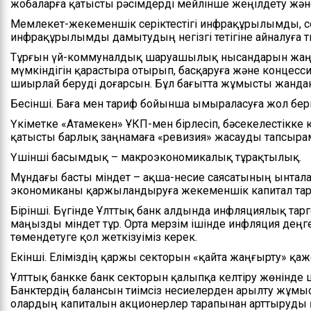
жобаларға қатысты рәсімдерді мейлінше жеңілдету жән
Мемлекет-жекеменшік серіктестігі инфрақұрылымды, с
инфрақұрылымды дамытудың негізгі тетігіне айналуға ти
Тұрғын үй-коммуналдық шаруашылық нысандарын жаңғы
мүмкіндігін қарастыра отырып, басқаруға және концесси
шиырлай беруді доғарсын. Бұл бағытта жұмысты жандан
Бесінші. Баға мен тариф бойынша ымыраласуға жол бер
Үкіметке «Атамекен» ҰКП-мен бірлесіп, бәсекелестікке 
қатысты барлық заңнамаға «ревизия» жасауды тапсыра
Үшінші басымдық – макроэкономикалық тұрақтылық.
Мұндағы басты міндет – ақша-несие саясатының ынтал
экономиканы қаржыландыруға жекеменшік капитал тар
Бірінші. Бүгінде Ұлттық банк алдында инфляциялық тарг
маңызды міндет тұр. Орта мерзім ішінде инфляция деңг
төмендетуге қол жеткізуіміз керек.
Екінші. Еліміздің қаржы секторын «қайта жаңғырту» қаж
Ұлттық банкке банк секторын қалыпқа келтіру жөнінде 
Банктердің балансын тиімсіз несиелерден арылту жұмы
олардың капиталын акционерлер тарапынан арттыруды қ