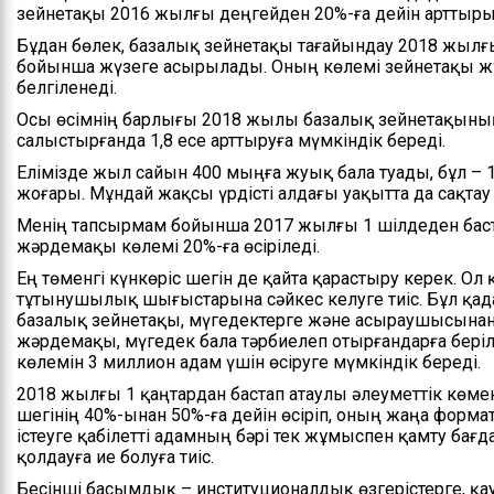
зейнетақы 2016 жылғы деңгейден 20%-ға дейін арттыр
Бұдан бөлек, базалық зейнетақы тағайындау 2018 жылғы
бойынша жүзеге асырылады. Оның көлемі зейнетақы жү
белгіленеді.
Осы өсімнің барлығы 2018 жылы базалық зейнетақын
салыстырғанда 1,8 есе арттыруға мүмкіндік береді.
Елімізде жыл сайын 400 мыңға жуық бала туады, бұл – 
жоғары. Мұндай жақсы үрдісті алдағы уақытта да сақтау
Менің тапсырмам бойынша 2017 жылғы 1 шілдеден бастап 
жәрдемақы көлемі 20%-ға өсіріледі.
Ең төменгі күнкөріс шегін де қайта қарастыру керек. О
тұтынушылық шығыстарына сәйкес келуге тиіс. Бұл қад
базалық зейнетақы, мүгедектерге және асыраушысынан
жәрдемақы, мүгедек бала тәрбиелеп отырғандарға бері
көлемін 3 миллион адам үшін өсіруге мүмкіндік береді.
2018 жылғы 1 қаңтардан бастап атаулы әлеуметтік көмек
шегінің 40%-ынан 50%-ға дейін өсіріп, оның жаңа форма
істеуге қабілетті адамның бәрі тек жұмыспен қамту ба
қолдауға ие болуға тиіс.
Бесінші басымдық – институционалдық өзгерістерге, қау