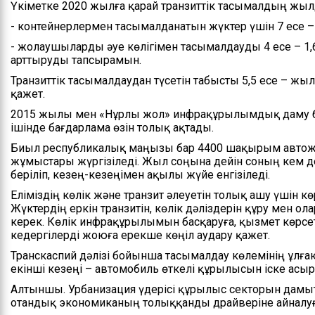
Үкіметке 2020 жылға қарай транзиттік тасымалдың жыл
- контейнерлермен тасымалданатын жүктер үшін 7 есе – 
- жолаушыларды әуе көлігімен тасымалдауды 4 есе – 1,
арттыруды тапсырамын.
Транзиттік тасымалдаудан түсетін табысты 5,5 есе – жы
қажет.
2015 жылы мен «Нұрлы жол» инфрақұрылымдық даму б
ішінде бағдарлама өзін толық ақтады.
Биыл республикалық маңызы бар 4400 шақырым автож
жұмыстары жүргізіледі. Жыл соңына дейін соның кем 
беріліп, кезең-кезеңімен ақылы жүйе енгізіледі.
Еліміздің көлік және транзит әлеуетін толық ашу үшін к
Жүктердің еркін транзитін, көлік дәліздерін құру мен о
керек. Көлік инфрақұрылымын басқаруға, қызмет көрсет
кедергілерді жоюға ерекше көңіл аудару қажет.
Транскаспий дәлізі бойынша тасымалдау көлемінің ұлғ
екінші кезеңі – автомобиль өткелі құрылысын іске асыру
Алтыншы. Урбанизация үдерісі құрылыс секторын дамыту
отандық экономиканың толыққанды драйверіне айналуға