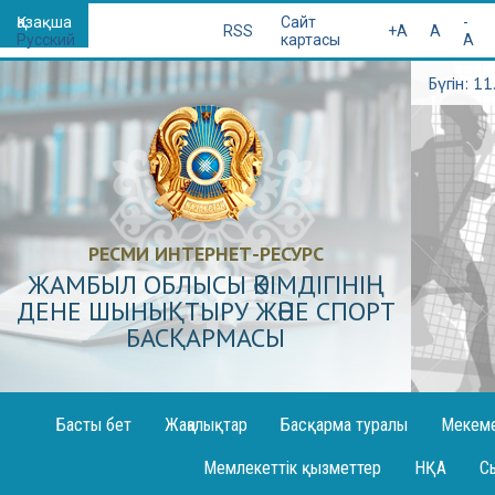
Қазақша
Сайт
-
RSS
+A
A
Русский
картасы
A
Бүгін: 1
РЕСМИ ИНТЕРНЕТ-РЕСУРС
ЖАМБЫЛ ОБЛЫСЫ ӘКІМДІГІНІҢ
ДЕНЕ ШЫНЫҚТЫРУ ЖӘНЕ СПОРТ
БАСҚАРМАСЫ
Басты бет
Жаңалықтар
Басқарма туралы
Мекем
Жоба
Спорт мек
Мемлекеттік қызметтер
НҚА
С