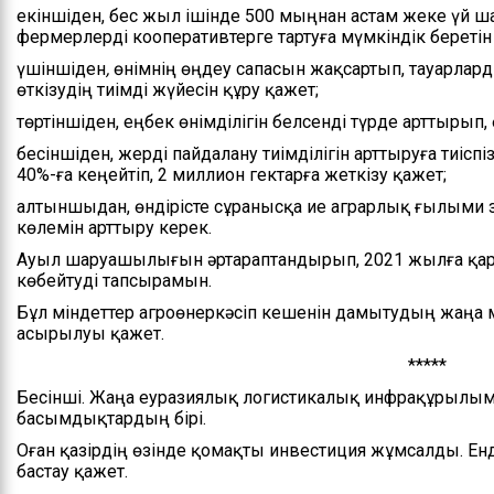
екіншіден, бес жыл ішінде 500 мыңнан астам жеке үй
фермерлерді кооперативтерге тартуға мүмкіндік беретін
үшіншіден
,
өнімнің өңдеу сапасын жақсартып, тауарлар
өткізудің тиімді жүйесін құру қажет;
төртіншіден, еңбек өнімділігін белсенді түрде арттырып
бесіншіден, жерді пайдалану тиімділігін арттыруға тиісп
40%-ға кеңейтіп, 2 миллион гектарға жеткізу қажет;
алтыншыдан, өндірісте сұранысқа ие аграрлық ғылыми 
көлемін арттыру керек.
Ауыл шаруашылығын әртараптандырып, 2021 жылға қара
көбейтуді тапсырамын.
Бұл міндеттер агроөнеркәсіп кешенін дамытудың жаңа 
асырылуы қажет.
*****
Бесінші. Жаңа еуразиялық логистикалық инфрақұрыл
басымдықтардың бірі.
Оған қазірдің өзінде қомақты инвестиция жұмсалды. Ен
бастау қажет.