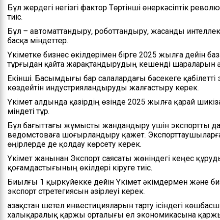
Бұл жердегі негізгі фактор Төртінші өнеркәсіптік револ
тиіс.
Бұл – автоматтандыру, роботтандыру, жасанды интеллек
басқа міндеттер.
Үкіметке бизнес өкілдерімен бірге 2025 жылға дейін б
тұрғыдан қайта жарақтандырудың кешенді шараларын ә
Екінші. Басымдығы бар салалардағы бәсекеге қабілетті 
көздейтін индустрияландыруды жалғастыру керек.
Үкімет алдында қазірдің өзінде 2025 жылға қарай шикіз
міндеті тұр.
Бұл бағыттағы жұмысты жандандыру үшін экспортты дамы
ведомстоваға шоғырландыру қажет. Экспорттаушыларға
өңірлерде де қолдау көрсету керек.
Үкімет жанынан Экспорт саясаты жөніндегі кеңес құруд
қоғамдастығының өкілдері кіруге тиіс.
Биылғы 1 қыркүйекке дейін Үкімет әкімдермен және биз
экспорт стретегиясын әзірлеуі керек.
Қазақстан шетел инвестицияларын тарту ісіндегі көшба
халықаралық қаржы орталығы ел экономикасына қаржы