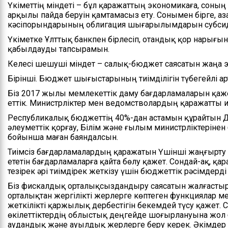
Үкіметтің міндеті – бұл қаражаттың экономикаға, соны
арқылы пайда беруін қамтамасыз ету. Сонымен бірге, Қ
кәсіпорындарының облигация шығарылымдарын субсиди
Үкіметке Ұлттық банкпен бірлесіп, отандық қор нарығы
қабылдауды тапсырамын.
Келесі шешуші міндет – салық-бюджет саясатын жаңа 
Бірінші. Бюджет шығыстарының тиімділігін түбегейлі ар
Біз 2017 жылы мемлекеттік даму бағдарламаларын қаж
еттік. Министрліктер мен ведомстволардың қаражатты иге
Республикалық бюджеттің 40%-дан астамын құрайтын Д
әлеуметтік қорғау, Білім және ғылым министрліктеріне
бойынша маған баяндалсын.
Тиімсіз бағдарламалардың қаражатын Үшінші жаңғырту 
ететін бағдарламаларға қайта бөлу қажет. Сондай-ақ, қ
тезірек әрі тиімдірек жеткізу үшін бюджеттік рәсімдерд
Біз фискалдық орталықсыздандыру саясатын жалғасты
орталықтан жергілікті жерлерге көптеген функциялар мен
жеткілікті қаржылық дербестігін бекемдей түсу қажет.
өкілеттіктердің облыстық деңгейде шоғырлануына жол
аудандық және ауылдық жерлерге беру керек. Әкімдер ө