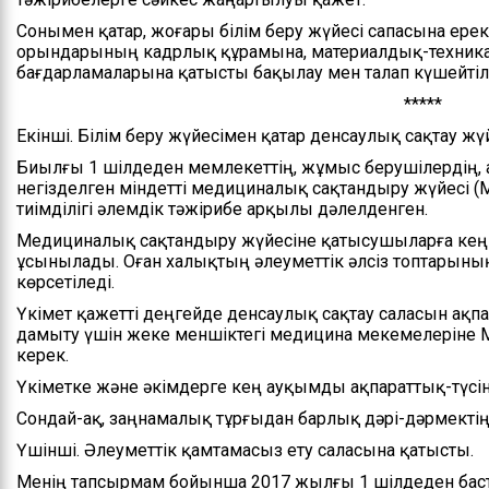
Сонымен қатар, жоғары білім беру жүйесі сапасына ер
орындарының кадрлық құрамына, материалдық-техникал
бағдарламаларына қатысты бақылау мен талап күшейтілу
*****
Екінші. Білім беру жүйесімен қатар денсаулық сақтау жүйе
Биылғы 1 шілдеден мемлекеттің, жұмыс берушілердің, 
негізделген міндетті медициналық сақтандыру жүйесі (
тиімділігі әлемдік тәжірибе арқылы дәлелденген.
Медициналық сақтандыру жүйесіне қатысушыларға ке
ұсынылады. Оған халықтың әлеуметтік әлсіз топтарыны
көрсетіледі.
Үкімет қажетті деңгейде денсаулық сақтау саласын ақпа
дамыту үшін жеке меншіктегі медицина мекемелеріне 
керек.
Үкіметке және әкімдерге кең ауқымды ақпараттық-түсі
Сондай-ақ, заңнамалық тұрғыдан барлық дәрі-дәрмектің 
Үшінші. Әлеуметтік қамтамасыз ету саласына қатысты.
Менің тапсырмам бойынша 2017 жылғы 1 шілдеден баста