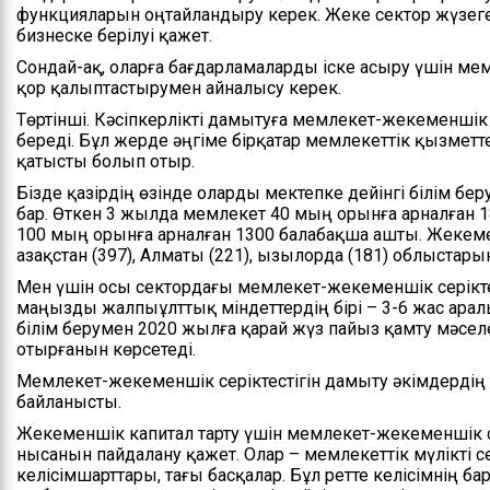
функцияларын оңтайландыру керек. Жеке сектор жүзеге
бизнеске берілуі қажет.
Сондай-ақ, оларға бағдарламаларды іске асыру үшін ме
қор қалыптастырумен айналысу керек.
Төртінші. Кәсіпкерлікті дамытуға мемлекет-жекеменшік с
береді. Бұл жерде әңгіме бірқатар мемлекеттік қызметте
қатысты болып отыр.
Бізде қазірдің өзінде оларды мектепке дейінгі білім бе
бар. Өткен 3 жылда мемлекет 40 мың орынға арналған 1
100 мың орынға арналған 1300 балабақша ашты. Жекеме
Қазақстан (397), Алматы (221), Қызылорда (181) облыста
Мен үшін осы сектордағы мемлекет-жекеменшік серіктест
маңызды жалпыұлттық міндеттердің бірі – 3-6 жас ара
білім берумен 2020 жылға қарай жүз пайыз қамту мәсел
отырғанын көрсетеді.
Мемлекет-жекеменшік серіктестігін дамыту әкімдердің
байланысты.
Жекеменшік капитал тарту үшін мемлекет-жекеменшік се
нысанын пайдалану қажет. Олар – мемлекеттік мүлікті с
келісімшарттары, тағы басқалар. Бұл ретте келісімнің ба