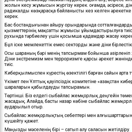
жолын кесу жұмысын жүргізу керек. Қоғамда, әсіресе, 
радикалды көзқарасқа байланысты кез келген әрекетке 
керек.
Бас бостандығынан айыру орындарында сотталғандарды
қызметтерінің мақсатты жұмысы ұйымдастырылуға тиіс.
рухында тәрбиелеу үшін қосымша қадамдар жасау керек
Бұл іске мемлекеттік емес секторды және діни бірлестікт
Осы шараның бәрі менің тапсырмам бойынша әзірленіп 
Діни экстремизм мен терроризмге қарсы әрекет жөнінде
тиіс.
Киберқылмыспен күрестің өзектілігі барған сайын арта т
Үкімет пен Ұлттық қауіпсіздік комитетіне «Қазақстан ки
шараларын қабылдауды тапсырамын.
Төртінші. Біз елдегі сыбайлас жемқорлық деңгейін төм
жасадық. Алайда, басты назар көбіне сыбайлас жемқор
аударылып отыр.
Сыбайлас жемқорлықтың себептері мен алғышарттары
күшейту қажет.
Маңызды мәселенің бірі – сатып алу саласын жетілдіру.