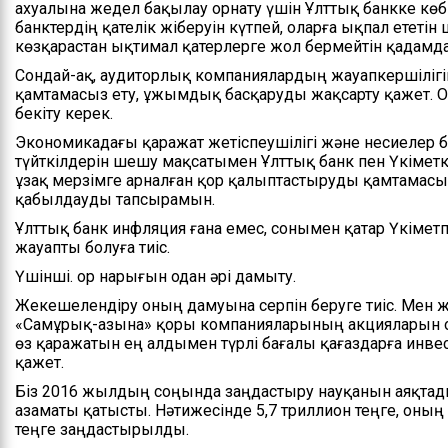
ахуалына жедел бақылау орнату үшін Ұлттық банкке көб
банктердің қателік жіберуін күтпей, оларға ықпал ететі
көзқарастан ықтимал қатерлерге жол бермейтін қадамдар
Сондай-ақ, аудиторлық компаниялардың жауапкершіліг
қамтамасыз ету, ұжымдық басқаруды жақсарту қажет. 
бекіту керек.
Экономикадағы қаражат жетіспеушілігі және несиеле
түйткілдерін шешу мақсатымен Ұлттық банк пен Үкіметке
ұзақ мерзімге арналған қор қалыптастыруды қамтамасы
қабылдауды тапсырамын.
Ұлттық банк инфляция ғана емес, сонымен қатар Үкіметп
жауапты болуға тиіс.
Үшінші. Қор нарығын одан әрі дамыту.
Жекешелендіру оның дамуына серпін беруге тиіс. Мен 
«Самұрық-Қазына» қоры компанияларының акцияларын 
өз қаражатын ең алдымен түрлі бағалы қағаздарға инвес
қажет.
Біз 2016 жылдың соңында заңдастыру науқанын аяқтады
азаматы қатысты. Нәтижесінде 5,7 триллион теңге, оның 
теңге заңдастырылды.