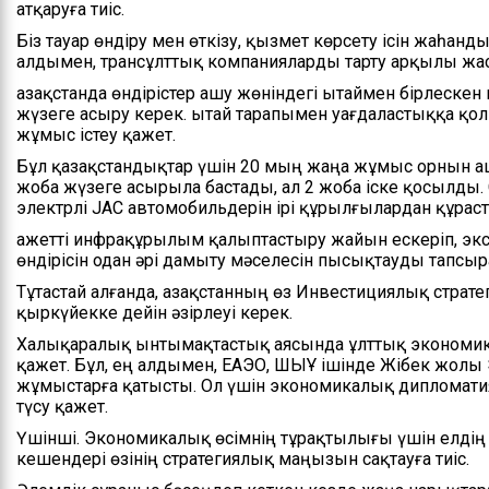
атқаруға тиіс.
Біз тауар өндіру мен өткізу, қызмет көрсету ісін жаһанд
алдымен, трансұлттық компанияларды тарту арқылы жас
Қазақстанда өндірістер ашу жөніндегі Қытаймен бірлеске
жүзеге асыру керек. Қытай тарапымен уағдаластыққа қол 
жұмыс істеу қажет.
Бұл қазақстандықтар үшін 20 мың жаңа жұмыс орнын аша
жоба жүзеге асырыла бастады, ал 2 жоба іске қосылды. 
электрлі JAC автомобильдерін ірі құрылғылардан құрас
Қажетті инфрақұрылым қалыптастыру жайын ескеріп, эк
өндірісін одан әрі дамыту мәселесін пысықтауды тапсы
Тұтастай алғанда, Қазақстанның өз Инвестициялық страте
қыркүйекке дейін әзірлеуі керек.
Халықаралық ынтымақтастық аясында ұлттық экономика
қажет. Бұл, ең алдымен, ЕАЭО, ШЫҰ ішінде Жібек жол
жұмыстарға қатысты. Ол үшін экономикалық дипломат
түсу қажет.
Үшінші. Экономикалық өсімнің тұрақтылығы үшін елдің 
кешендері өзінің стратегиялық маңызын сақтауға тиіс.