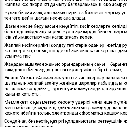
жаппай кәсіпкерлікті дамыту бағдарламасын іске асыруға 
Бұдан былай Қазақстан азаматтары өз бизнесін жүргізу ү
теңгеге дейін шағын несие ала алады.
Шағын несие беру аясын кеңейтіп, кәсіпкерлерге кепілді
белсенді пайдалану керек. Бұл шараларды бизнес жүрг
ісін ұйымдастырумен қатар атқару керек.
Жаппай кәсіпкерлікті қолдау тетіктерін одан әрі жетілдір
кәсіпкерлікті, соның ішінде отбасылық кәсіпкерлікті д
ұсынуға тиіс.
Жаңадан ашылған жұмыс орындарының саны – бұрынғыш
тиімділігін бағалаудың негізгі критерийінің бірі болмақ.
Екінші. Үкімет «Атамекен» ұлттық кәсіпкерлер палатасым
шығынын жаппай азайту жөнінде шаралар қабылдауы қаже
логистика, сондай-ақ, тұрғын үй-коммуналдық шаруаш
құнына қатысты.
Мемлекеттік қызметтер көрсету үдерісі мейлінше оңтайл
мен тізбесін қысқартып, қайталанатын рәсімдерді жою к
қажетсінбейтін толық электрондық форматқа көшіру кер
Сондай-ақ, бизнестің қазіргі қолданыстағы реттеушілік 
міндетімен үйлеспейді.