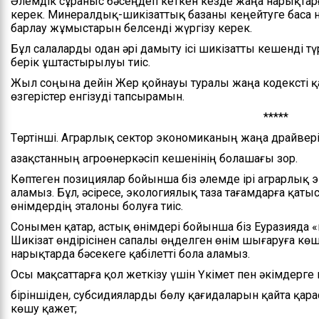
Әлемдік сұраныс бәсеңдеп кеткен кезде жаңа нарықтар
керек. Минералдық-шикізаттық базаны кеңейтуге баса н
барлау жұмыстарын белсенді жүргізу керек.
Бұл салаларды одан әрі дамыту ісі шикізатты кешенді тү
берік ұштастырылуы тиіс.
Жыл соңына дейін Жер қойнауы туралы жаңа кодексті қ
өзгерістер енгізуді тапсырамын.
*****
Төртінші. Аграрлық сектор экономиканың жаңа драйвері
Қазақстанның агроөнеркәсіп кешенінің болашағы зор.
Көптеген позициялар бойынша біз әлемде ірі аграрлық э
аламыз. Бұл, әсіресе, экологиялық таза тағамдарға қатыс
өнімдердің эталоны болуға тиіс.
Сонымен қатар, астық өнімдері бойынша біз Еуразияда 
Шикізат өндірісінен сапалы өңделген өнім шығаруға көш
нарықтарда бәсекеге қабілетті бола аламыз.
Осы мақсаттарға қол жеткізу үшін Үкімет пен әкімдерг
біріншіден
,
субсидияларды бөлу қағидаларын қайта қарас
көшу қажет;