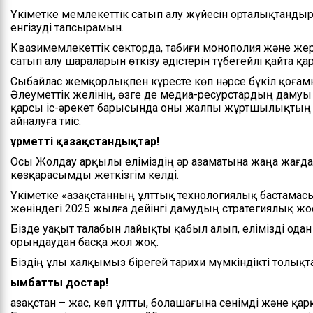
Үкіметке мемлекеттік сатып алу жүйесін орталықтанд
енгізуді тапсырамын.
Квазимемлекеттік секторда, табиғи монополия және же
сатып алу шараларын өткізу әдістерін түбегейлі қайта қа
Сыбайлас жемқорлықпен күресте көп нәрсе бүкіл қоғам
Әлеуметтік желінің, өзге де медиа-ресурстардың дам
қарсы іс-әрекет барысында оны жалпы жұртшылықтың ж
айналуға тиіс.
Құрметті қазақстандықтар!
Осы Жолдау арқылы еліміздің әр азаматына жаңа жағд
көзқарасымды жеткізгім келді.
Үкіметке «Қазақстанның ұлттық технологиялық бастамас
жөніндегі 2025 жылға дейінгі дамудың стратегиялық жо
Бізде уақыт талабын лайықты қабыл алып, елімізді одан 
орындаудан басқа жол жоқ.
Біздің ұлы халқымыз бірегей тарихи мүмкіндікті толықт
Қымбатты достар!
Қазақстан – жас, көп ұлтты, болашағына сенімді және 