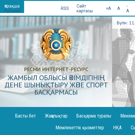
Қазақша
Сайт
-
RSS
+A
A
Русский
картасы
A
Бүгін: 1
РЕСМИ ИНТЕРНЕТ-РЕСУРС
ЖАМБЫЛ ОБЛЫСЫ ӘКІМДІГІНІҢ
ДЕНЕ ШЫНЫҚТЫРУ ЖӘНЕ СПОРТ
БАСҚАРМАСЫ
Басты бет
Жаңалықтар
Басқарма туралы
Мекем
Жоба
Спорт мек
Мемлекеттік қызметтер
НҚА
С