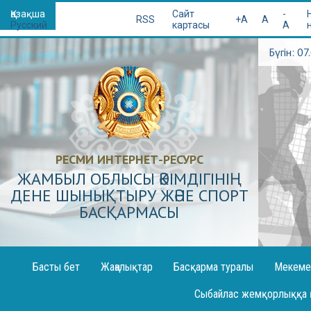
Қазақша
Сайт
-
RSS
+A
A
Русский
картасы
A
Бүгін: 0
РЕСМИ ИНТЕРНЕТ-РЕСУРС
ЖАМБЫЛ ОБЛЫСЫ ӘКІМДІГІНІҢ
ДЕНЕ ШЫНЫҚТЫРУ ЖӘНЕ СПОРТ
БАСҚАРМАСЫ
Басты бет
Жаңалықтар
Басқарма туралы
Мекеме
Декларация жариялау
Сыбайлас жемқорлыққа 