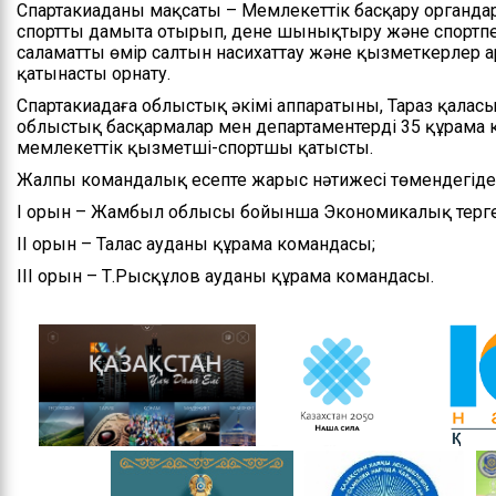
Спартакиаданың мақсаты – Мемлекеттiк басқару органд
Басшылық
спортты дамыта отырып, дене шынықтыру және спортпен
саламатты өмiр салтын насихаттау және қызметкерлер 
қатынасты орнату.
Басқарманың ережесі
Спартакиадаға облыстық әкімі аппаратының, Тараз қаласы 
Мемлекеттік
облыстық басқармалар мен департаментердің 35 құрама
қызметке кіру
мемлекеттік қызметші-спортшы қатысты.
бойынша ақпарат
Жалпы командалық есепте жарыс нәтижесі төмендегіде
І орын – Жамбыл облысы бойынша Экономикалық тергеу 
ІІ орын – Талас ауданы құрама командасы;
ІІІ орын – Т.Рысқұлов ауданы құрама командасы.