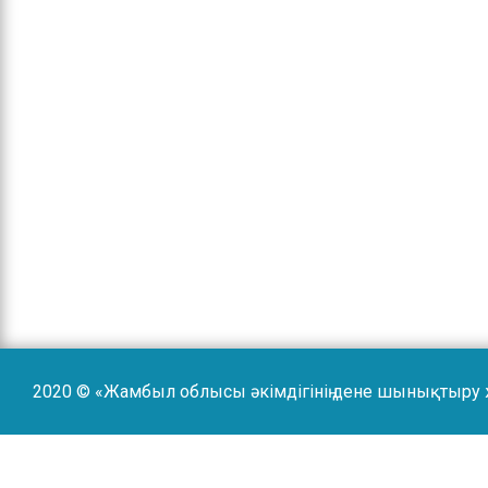
2020 © «Жамбыл облысы әкімдігінің дене шынықтыру