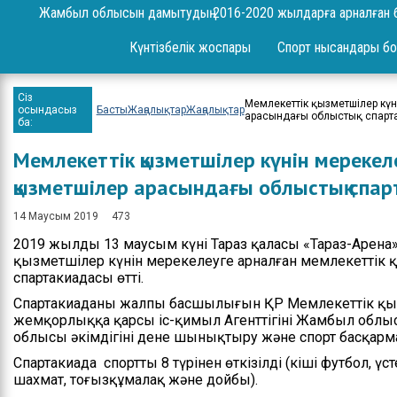
Сұрақ-жауап
Жамбыл облысын дамытудың 2016-2020 жылдарға арналған 
Жоба
Күнтізбелік жоспары
Спорт нысандары бо
Шаралар
Сіз
Мемлекеттік қызметшілер күн
Ереже
осындасыз
Басты
Жаңалықтар
Жаңалықтар
арасындағы облыстық спарт
ба:
Бюджет
Мемлекеттік қызметшілер күнін мерекел
Жеке және заңды
қызметшілер арасындағы облыстық спа
тұлғаларды қабылдау
14 Маусым 2019
473
Спорт жетістіктері
2019 жылдың 13 маусым күні Тараз қаласы «Тараз-Арена
қызметшілер күнін мерекелеуге арналған мемлекеттік
Нәтижелері және
спартакиадасы өтті.
есептер
Спартакиаданың жалпы басшылығын ҚР Мемлекеттік қыз
Ресми сөз сөйлеулер
жемқорлыққа қарсы іс-қимыл Агенттігінің Жамбыл обл
облысы әкімдігінің дене шынықтыру және спорт басқарм
Бос орындар
Спартакиада спорттың 8 түрінен өткізілді (кіші футбол, үст
шахмат, тоғызқұмалақ және дойбы).
Байланыстар