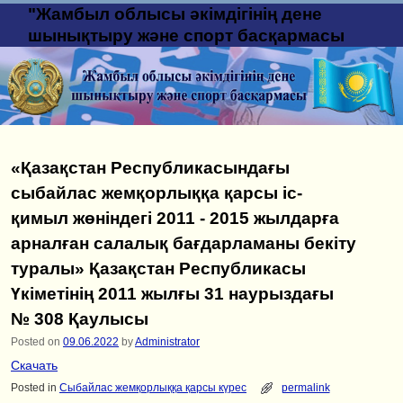
"Жамбыл облысы әкімдігінің дене
шынықтыру және спорт басқармасы
«Қазақстан Республикасындағы
сыбайлас жемқорлыққа қарсы іс-
қимыл жөніндегі 2011 - 2015 жылдарға
арналған салалық бағдарламаны бекіту
туралы» Қазақстан Республикасы
Үкіметінің 2011 жылғы 31 наурыздағы
№ 308 Қаулысы
Posted on
09.06.2022
by
Administrator
Скачать
Posted in
Сыбайлас жемқорлыққа қарсы күрес
permalink