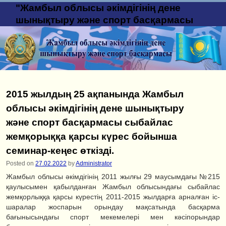
"Жамбыл облысы әкімдігінің дене
шынықтыру және спорт басқармасы
2015 жылдың 25 ақпанында Жамбыл
облысы әкімдігінің дене шынықтыру
және спорт басқармасы сыбайлас
жемқорыққа қарсы күрес бойынша
семинар-кеңес өткізді.
Posted on
27.02.2022
by
Administrator
Жамбыл облысы әкімдігінің 2011 жылғы 29 маусымдағы №215
қаулысымен қабылданған Жамбыл облысындағы сыбайлас
жемқорлыққа қарсы күрестің 2011-2015 жылдарға арналған іс-
шаралар жоспарын орындау мақсатында басқарма
бағынысындағы спорт мекемелері мен кәсіпорындар