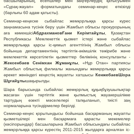
басшыларының, есепшілер мен заңгерлердің қатысуымен
«Сұрақ-жауап» форматындағы семинар-кеңес өткізілді
(барлығы 60 адам қатысты)
.
Семинар-кеңеске сыбайлас жемқорлыққа қарсы күрес
заңнамасына түсінік беру үшін Жамбыл облысы прокурорының
аға көмекшісі
Абдрахманов
Ғани Керімтайұлы
, Қазақстан
Республикасы Мемлекеттік қызмет істері және
сыбайлас
жемқорлыққа қарсы іс-қимыл агенттігінің Жамбыл облысы
бойынша департаментінің тәртіптік-әкімші
лік тәжірибе және
мемлекеттік көрсетілетін қызметтер бөлімінің консультанты -
Жексенбаев Сенімхан Жұманұлы
, «Нұр Отан» партиясы
Жамбыл облыстық филиалы жанындағы жемқорлыққа қарсы
әрекет жөніндегі кеңестің жауапты хатшысы
Кенжебаев
Шора
Шұғайұлы
шақырылды.
Шара барысында сыбайлас жемқорлық құқықбұзушылықта
р
жасаған үшін тәртіптік және қылмыстық жауакершілікке
тартудың өзекті мәселелері талқыланып, тиісті заң
нормаларына түсіндірмелер берілді.
Семинар-кеңес қорытындысы бойынша басқарманың жауапты
қызметшілері мен басқармаға қарасты мекемелер
(кәсіпорындар) басшыларына Жамбыл облысындағы сыбайлас
жемқорлыққа қарсы күрестің 2011-2015 жылдарға арналған іс-