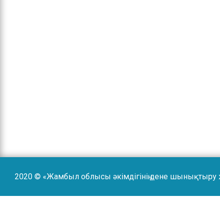
2020 © «Жамбыл облысы әкімдігінің дене шынықтыру