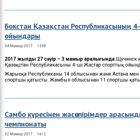
Бокстан Қазақстан Республикасының 4
ойындары
04 Мамыр 2017
1298
2017 жылдың 27 сәуір – 3 мамыр аралығында
Щучинск қ
Қазақстан Республикасының 4-ші Жастар спорттық ойынд
Жарысқа Республиканың 14 облысынан және Астана мен
спортшы қатысты. Жамбыл облысынан 11 спортшы қатыс
Самбо күресінен жасөспірімдер арасын
чемпионаты
02 Мамыр 2017
1612