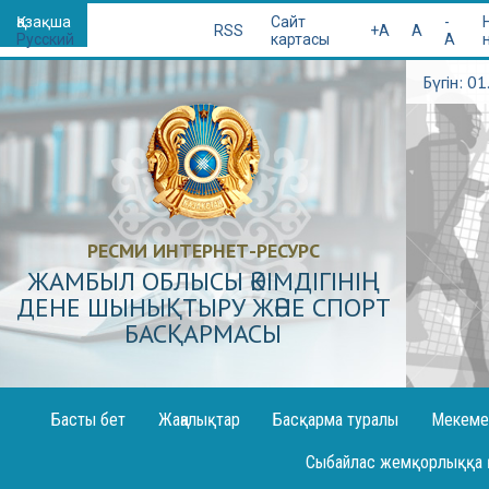
Қазақша
Сайт
-
RSS
+A
A
Русский
картасы
A
Бүгін: 0
РЕСМИ ИНТЕРНЕТ-РЕСУРС
ЖАМБЫЛ ОБЛЫСЫ ӘКІМДІГІНІҢ
ДЕНЕ ШЫНЫҚТЫРУ ЖӘНЕ СПОРТ
БАСҚАРМАСЫ
Басты бет
Жаңалықтар
Басқарма туралы
Мекеме
Декларация жариялау
Сыбайлас жемқорлыққа 