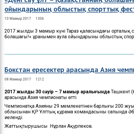
ойындарының облыстық спорттық фес
10 Мамыр 2017
1306
2017 жылдың 3 мамыр күні Тараз қаласындағы орталық ст
болашағы!» ұранымен аула ойындарының облыстық спорт
Бокстан ересектер арасында Азия чем
08 Мамыр 2017
1212
2017 жылдың 30 сәуір – 7 мамыр аралығында
Ташкент (
арасында Азия чемпионаты өтті.
Чемпионатқа Азияның 29 мемлекетінен барлығы 200 жу
облысынан ҚР Ұлттық құрама командасының сапында Әбіл
иеленді.
Жаттықтырушысы Нұрлан Ақүрпеков.