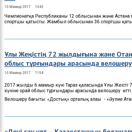
10 Мамыр 2017
1043
Чемпионатқа Республиканың 12 облысынан және Астана
спортшы қатысты. Жамбыл облысынан 36 спортшы қатыс
Ұлы Жеңістің 72 жылдығына және Отан
облыс тұрғындары арасында велошеру
10 Мамыр 2017
1154
2017 жылдың 6 мамыр күні Тараз қаласында Ұлы Жеңісті
күніне орай облыс тұрғындары арасында велошеру өтті.
Велошеру бағыты: «Достық» орталық алаңы - «Әулие Ат
«Дені сау ұлт – Қазақстанның болашағ