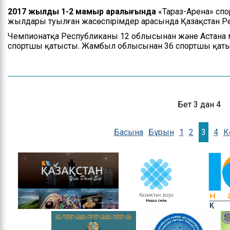
2017 жылдың 1-2 мамыр аралығында
«Тараз-Арена» спо
жылдары туылған жасөспірімдер арасында Қазақстан Ре
Чемпионатқа Республиканың 12 облысынан және Астана
спортшы қатысты. Жамбыл облысынан 36 спортшы қатыс
Бет 3 дан 4
Басына
Бұрын
1
2
3
4
К