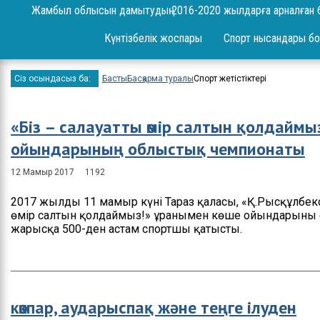
Сұрақ-жауап
Жамбыл облысын дамытудың 2016-2020 жылдарға арналған 
Жоба
Күнтізбелік жоспары
Спорт нысандары бо
Шаралар
Сіз осындасыз ба:
Басты
Басқарма туралы
Спорт жетістіктері
Ереже
Бюджет
«Біз – салауатты өмір салтын қолдаймы
ойындарының облыстық чемпионаты
Жеке және заңды
тұлғаларды қабылдау
12 Мамыр 2017
1192
Спорт жетістіктері
2017 жылдың 11 мамыр күні Тараз қаласы, «Қ.Рысқұлбеко
Нәтижелері және
өмір салтын қолдаймыз!» ұранымен көше ойындарының 
есептер
жарысқа 500-ден астам спортшы қатысты.
Ресми сөз сөйлеулер
Бос орындар
көкпар, аударыспақ және теңге ілуден
Байланыстар