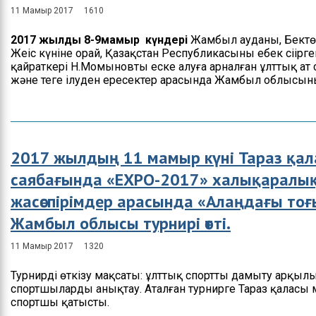
11 Мамыр 2017
1610
Басшылық
2017 жылдың 8-9мамыр күндері
Жамбыл ауданы, Бектө
Басқарманың ережесі
Жеңіс күніне орай, Қазақстан Республикасының еңбек сіңі
қайраткері Н.Момыновты еске алуға арналған ұлттық ат
Мемлекеттік
және теңге ілуден ересектер арасында Жамбыл облысының
қызметке кіру
бойынша ақпарат
2017 жылдың 11 мамыр күні Тараз қал
саябағында «ЕХРО-2017» халықаралық 
жасөспірімдер арасында «Алаңдағы то
Жамбыл облысы турнирі өтті.
11 Мамыр 2017
1320
Турнирді өткізу мақсаты: ұлттық спортты дамыту арқылы 
спортшыларды анықтау. Аталған турнирге Тараз қаласы 
спортшы қатысты.