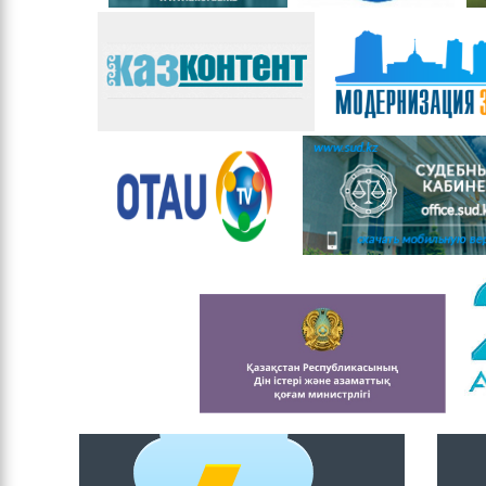
Басшылық
Басқарманың ережесі
Мемлекеттік
қызметке кіру
бойынша ақпарат