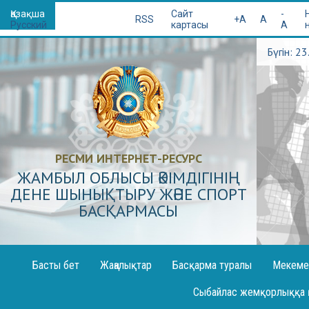
Қазақша
Сайт
-
RSS
+A
A
Русский
картасы
A
Бүгін: 2
РЕСМИ ИНТЕРНЕТ-РЕСУРС
ЖАМБЫЛ ОБЛЫСЫ ӘКІМДІГІНІҢ
ДЕНЕ ШЫНЫҚТЫРУ ЖӘНЕ СПОРТ
БАСҚАРМАСЫ
Басты бет
Жаңалықтар
Басқарма туралы
Мекеме
Декларация жариялау
Сыбайлас жемқорлыққа 