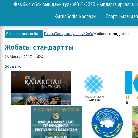
Сұрақ-жауап
Жамбыл облысын дамытудың 2016-2020 жылдарға арналған 
Жоба
Күнтізбелік жоспары
Спорт нысандар
Шаралар
Сіз осындасыз ба:
Басты
Басқарма туралы
Жоба
Жобасы стандартты
Ереже
Жобасы стандартты
Бюджет
26 Мамыр 2017
424
Жеке және заңды
Жуктеу
тұлғаларды қабылдау
Спорт жетістіктері
Нәтижелері және
есептер
Ресми сөз сөйлеулер
Бос орындар
Байланыстар