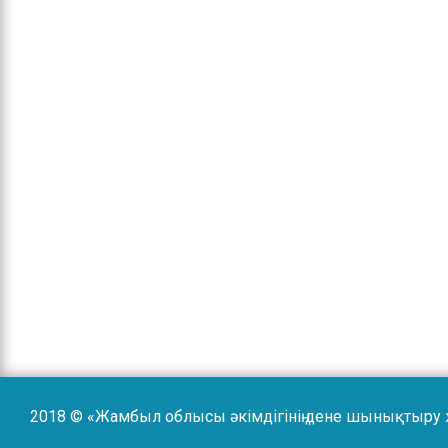
2018 © «Жамбыл облысы әкімдігінің дене шынықтыру