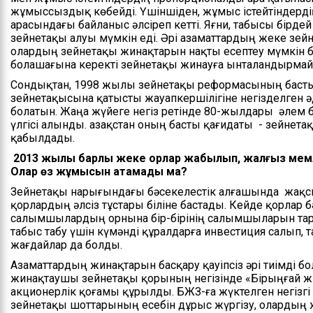
жұмыссыздық көбейді. Үшіншіден, жұмыс істейтіндерді
Басшылық
арасындағы байланыс әлсіреп кетті. Яғни, табысы бірде
зейнетақы алуы мүмкін еді. Әрі азаматтардың жеке зе
Басқарманың ережесі
олардың зейнетақы жинақтарын нақты есептеу мүмкін б
болашағына керекті зейнетақы жинауға ынталандырмай
Мемлекеттік
Сондықтан, 1998 жылы зейнетақы реформасының басты
қызметке кіру
зейнетақысына қатысты жауапкершілігіне негізделген ә
бойынша ақпарат
болатын. Жаңа жүйеге негіз ретінде 80-жылдары әлем
үлгісі алынды. Қазақстан оның басты қағидаты - зейнет
қабылдады.
2013 жылы барлық жеке қорлар жабылып, жалғыз мемл
Олар өз жұмысын ақтамады ма?
Зейнетақы нарығындағы бәсекелестік алғашында жақсы
қорлардың әлсіз тұстары біліне бастады. Кейде қорлар
салымшылардың орнына бір-бірінің салымшыларын тарт
табыс табу үшін күмәнді құралдарға инвестиция салып,
жағдайлар да болды.
Азаматтардың жинақтарын басқару қауіпсіз әрі тиімді 
жинақтаушы зейнетақы қорының негізінде «Бірыңғай 
акционерлік қоғамы құрылды. БЖЗҚ-ға жүктелген негіз
зейнетақы шоттарының есебін дұрыс жүргізу, олардың