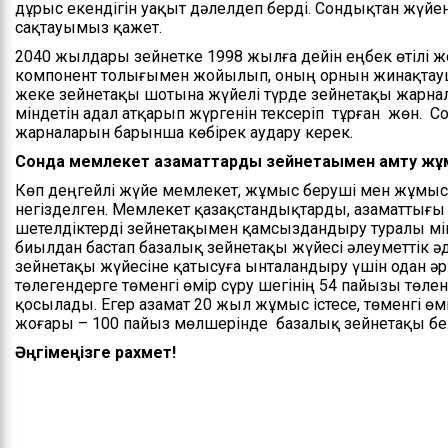
дұрыс екендігін уақыт дәлелдеп берді. Сондықтан жүй
сақтауымыз қажет.
2040 жылдары зейнетке 1998 жылға дейін еңбек өтілі жо
компонент толығымен жойылып, оның орнын жинақтауш
жеке зейнетақы шотына жүйелі түрде зейнетақы жарна
міндетін адал атқарып жүргенін тексеріп тұрған жөн. С
жарналарын барынша көбірек аудару керек.
Сонда мемлекет азаматтарды зейнетақымен қамту ж
Көп деңгейлі жүйе мемлекет, жұмыс беруші мен жұмыск
негізделген. Мемлекет қазақстандықтарды, азаматтығы 
шетелдіктерді зейнетақымен қамсыздандыру туралы мінд
биылдан бастап базалық зейнетақы жүйесі әлеуметтік әд
зейнетақы жүйесіне қатысуға ынталандыру үшін одан әрі
төлегендерге төменгі өмір сүру шегінің 54 пайызы төле
қосылады. Егер азамат 20 жыл жұмыс істесе, төменгі өм
жоғары – 100 пайыз мөлшерінде базалық зейнетақы бел
Әңгімеңізге рахмет!