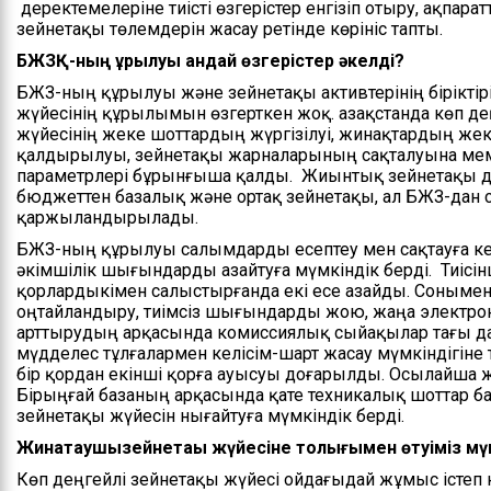
деректемелеріне тиісті өзгерістер енгізіп отыру, ақпара
зейнетақы төлемдерін жасау ретінде көрініс тапты.
БЖЗҚ-ның құрылуы қандай өзгерістер әкелді?
БЖЗҚ-ның құрылуы және зейнетақы активтерінің бірікті
жүйесінің құрылымын өзгерткен жоқ. Қазақстанда көп 
жүйесінің жеке шоттардың жүргізілуі, жинақтардың же
қалдырылуы, зейнетақы жарналарының сақталуына мемле
параметрлері бұрынғыша қалды. Жиынтық зейнетақы да
бюджеттен базалық және ортақ зейнетақы, ал БЖЗҚ-да
қаржыландырылады.
БЖЗҚ-ның құрылуы салымдарды есептеу мен сақтауға к
әкімшілік шығындарды азайтуға мүмкіндік берді. Тиіс
қорлардыкімен салыстырғанда екі есе азайды. Сонымен 
оңтайландыру, тиімсіз шығындарды жою, жаңа электрон
арттырудың арқасында комиссиялық сыйақылар тағы да
мүдделес тұлғалармен келісім-шарт жасау мүмкіндігі
бір қордан екінші қорға ауысуы доғарылды. Осылайша ж
Бірыңғай базаның арқасында қате техникалық шоттар 
зейнетақы жүйесін нығайтуға мүмкіндік берді.
Жинақтаушызейнетақы жүйесіне толығымен өтуіміз мү
Көп деңгейлі зейнетақы жүйесі ойдағыдай жұмыс істеп