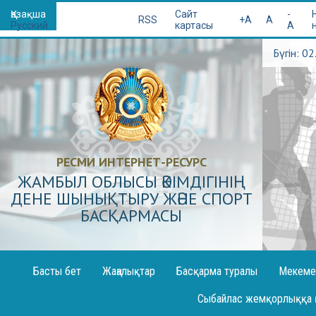
Қазақша
Сайт
-
RSS
+A
A
Русский
картасы
A
Бүгін: 0
РЕСМИ ИНТЕРНЕТ-РЕСУРС
ЖАМБЫЛ ОБЛЫСЫ ӘКІМДІГІНІҢ
ДЕНЕ ШЫНЫҚТЫРУ ЖӘНЕ СПОРТ
БАСҚАРМАСЫ
Басты бет
Жаңалықтар
Басқарма туралы
Мекеме
Декларация жариялау
Сыбайлас жемқорлыққа 