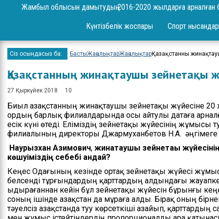
Сұрақ-жауап
Жамбыл облысын дамытудың 2016-2020 жылдарға арналған 
Жоба
Күнтізбелік жоспары
Спорт нысандар
Шаралар
Сіз осындасыз ба:
Басты
Жаңалықтар
Жаңалықтар
Қазақстанның жинақтауш
Ереже
Қазақстанның жинақтаушы зейнетақы жү
Бюджет
27 Қыркүйек 2018
10
Жеке және заңды
Биыл Қазақстанның жинақтаушы зейнетақы жүйесіне 20 
тұлғаларды қабылдау
Қордың барлық филиалдарында осы айтулы датаға арнал
есік күні өтеді. Еліміздің зейнетақы жүйесінің жұмысы т
Спорт жетістіктері
филиалының директоры Джармуханбетов Н.А. әңгімеге 
Нәтижелері және
Наурызхан Азимович
,
жинақтаушы зейнетақы жүйесіні
есептер
көшуіміздің себебі қандай?
Кеңес Одағының кезінде ортақ зейнетақы жүйесі жұмыс 
Ресми сөз сөйлеулер
белсенді тұрғындардың қарттардың алдындағы жауапке
ыдырағаннан кейін бұл зейнетақы жүйесін бұрынғы кеңе
Бос орындар
соның ішінде Қазақстан да мұраға алды. Бірақ оның бірн
тәуелсіз Қазақстанда туу көрсеткіші азайып, қарттардың с
Байланыстар
мен жұмыс істейтіндердің пропорционалды ара қатынасы