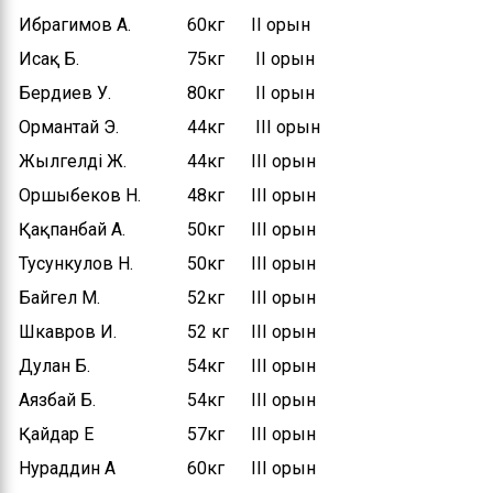
Ибрагимов А.
60кг ІІ орын
Исақ Б.
75кг ІІ орын
Бердиев У.
80кг ІІ орын
Ормантай Э.
44кг ІІІ орын
Жылгелді Ж.
44кг ІІІ орын
Оршыбеков Н.
48кг ІІІ орын
Қақпанбай А.
50кг ІІІ орын
Тусункулов Н.
50кг ІІІ орын
Байгел М.
52кг ІІІ орын
Шкавров И.
52 кг ІІІ орын
Дулан Б.
54кг ІІІ орын
Аязбай Б.
54кг ІІІ орын
Қайдар Е
57кг ІІІ орын
Нураддин А
60кг ІІІ орын