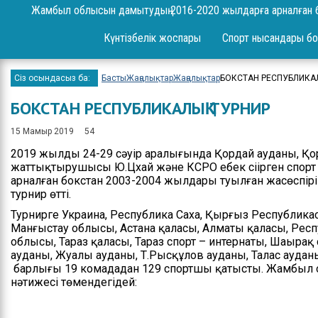
Сұрақ-жауап
Жамбыл облысын дамытудың 2016-2020 жылдарға арналған 
Жоба
Күнтізбелік жоспары
Спорт нысандары бо
Шаралар
Сіз осындасыз ба:
Басты
Жаңалықтар
Жаңалықтар
БОКСТАН РЕСПУБЛИКА
Ереже
БОКСТАН РЕСПУБЛИКАЛЫҚ ТУРНИР
Бюджет
15 Мамыр 2019
54
Жеке және заңды
2019 жылдың 24-29 сәуір аралығында Қордай ауданы, Қор
тұлғаларды қабылдау
жаттықтырушысы Ю.Цхай және КСРО еңбек сіңірген спорт
арналған бокстан 2003-2004 жылдары туылған жасөспі
Спорт жетістіктері
турнир өтті.
Нәтижелері және
Турнирге Украина, Республика Саха, Қырғыз Республик
есептер
Манғыстау облысы, Астана қаласы, Алматы қаласы, Рес
облысы, Тараз қаласы, Тараз спорт – интернаты, Шаңырақ
Ресми сөз сөйлеулер
ауданы, Жуалы ауданы, Т.Рысқұлов ауданы, Талас ауданы
барлығы 19 комададан 129 спортшы қатысты. Жамбыл
нәтижесі төмендегідей:
Бос орындар
Байланыстар