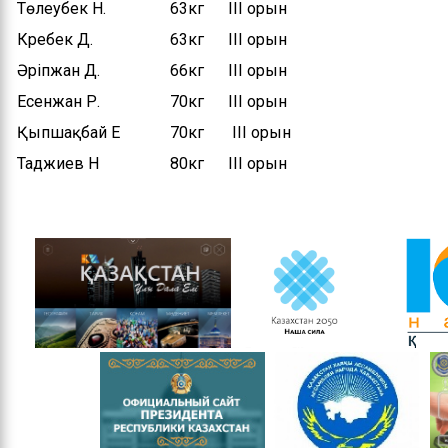
Төлеубек Н.
63кг ІІІ орын
Кребек Д.
63кг ІІІ орын
Әріпжан Д.
66кг ІІІ орын
Есенжан Р.
70кг ІІІ орын
Қыпшақбай Е
70кг ІІІ орын
Таджиев Н
80кг ІІІ орын