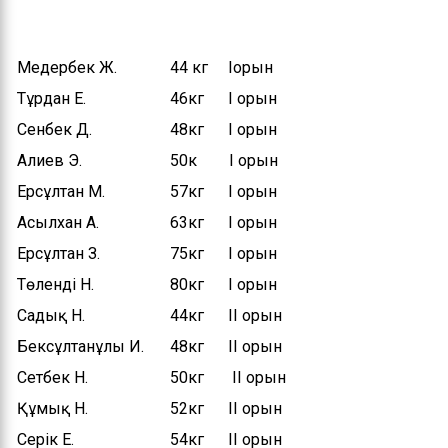
Басшылық
Басқарманың ережесі
Медербек Ж.
44 кг Іорын
Тұрдан Е.
46кг І орын
Мемлекеттік
қызметке кіру
Сенбек Д.
48кг І орын
бойынша ақпарат
Алиев Э.
50к І орын
Ерсұлтан М.
57кг І орын
Асылхан А.
63кг І орын
Ерсұлтан З.
75кг І орын
Төленді Н.
80кг І орын
Садық Н.
44кг ІІ орын
Бексұлтанұлы И.
48кг ІІ орын
Сетбек Н.
50кг ІІ орын
Құмық Н.
52кг ІІ орын
Серік Е.
54кг ІІ орын