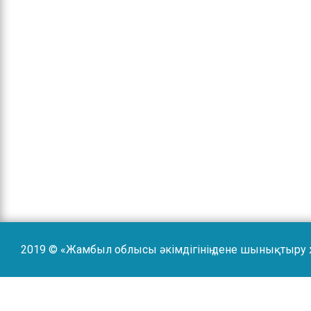
2019 © «Жамбыл облысы әкімдігінің дене шынықтыру