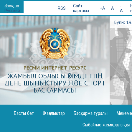
Қазақша
Сайт
-
RSS
+A
A
Русский
картасы
A
Бүгін: 1
РЕСМИ ИНТЕРНЕТ-РЕСУРС
ЖАМБЫЛ ОБЛЫСЫ ӘКІМДІГІНІҢ
ДЕНЕ ШЫНЫҚТЫРУ ЖӘНЕ СПОРТ
БАСҚАРМАСЫ
Басты бет
Жаңалықтар
Басқарма туралы
Мекеме
Декларация жариялау
Сыбайлас жемқорлыққа 