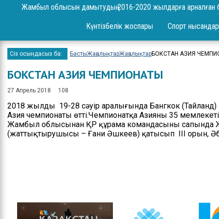
Сұрақ-жауап
Жамбыл облысын дамытудың 2016-2020 жылдарға арналған 
Жоба
Күнтізбелік жоспары
Спорт нысандар
Шаралар
Сіз осындасыз ба:
Басты
Жаңалықтар
Жаңалықтар
БОКСТАН АЗИЯ ЧЕМПИ
Ереже
БОКСТАН АЗИЯ ЧЕМПИОНАТЫ
Бюджет
27 Апрель 2018
108
Жеке және заңды
2018 жылдың 19-28 сәуір аралығында Бангкок (Тайланд)
тұлғаларды қабылдау
Азия чемпионаты өтті.Чемпионатқа Азияның 35 мемлекет
Жамбыл облысынан ҚР құрама командасының сапында Ж
Спорт жетістіктері
(жаттықтырушысы – Ғани Әшкеев) қатысып ІІІ орын, Әбд
Нәтижелері және
есептер
Ресми сөз сөйлеулер
Бос орындар
Байланыстар