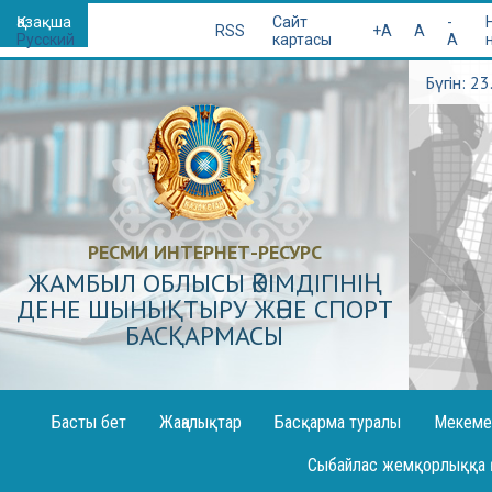
Қазақша
Сайт
-
RSS
+A
A
Русский
картасы
A
Бүгін: 2
РЕСМИ ИНТЕРНЕТ-РЕСУРС
ЖАМБЫЛ ОБЛЫСЫ ӘКІМДІГІНІҢ
ДЕНЕ ШЫНЫҚТЫРУ ЖӘНЕ СПОРТ
БАСҚАРМАСЫ
Басты бет
Жаңалықтар
Басқарма туралы
Мекеме
Декларация жариялау
Сыбайлас жемқорлыққа 