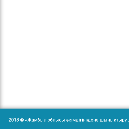
2018 © «Жамбыл облысы әкімдігінің дене шынықтыру