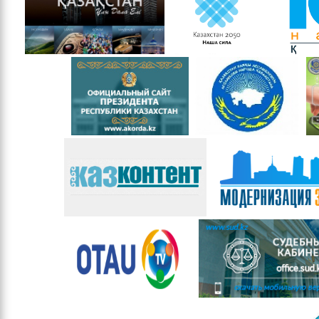
Басшылық
Басқарманың ережесі
Мемлекеттік
қызметке кіру
бойынша ақпарат