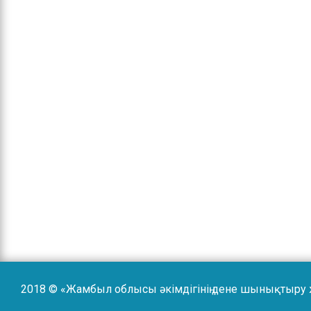
2018 © «Жамбыл облысы әкімдігінің дене шынықтыру