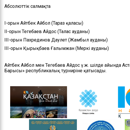
Абсолюттік салмақта
Басшылық
Басқарманың ережесі
І-орын Айтбек Айбол (Тараз қаласы)
Мемлекеттік
ІІ-орын Теңгебаев Айдос (Талас ауданы)
қызметке кіру
ІІІ-орын Пахрединов Даулет (Жамбыл ауданы)
бойынша ақпарат
ІІІ-орын Қырықбаев Ғалымжан (Меркі ауданы)
Айтбек Айбол мен Теңгебаев Айдос ү.ж. шілде айында Аст
Барысы» республикалық турниріне қатысады.