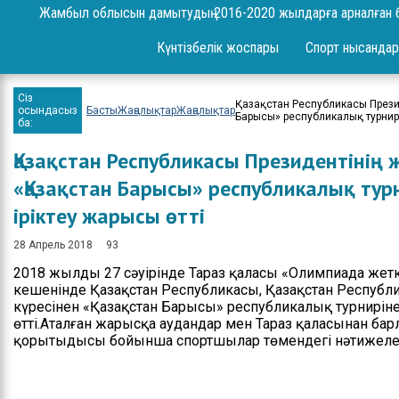
Сұрақ-жауап
Жамбыл облысын дамытудың 2016-2020 жылдарға арналған 
Жоба
Күнтізбелік жоспары
Спорт нысандар
Шаралар
Сіз
Қазақстан Республикасы Презид
Ереже
осындасыз
Басты
Жаңалықтар
Жаңалықтар
Барысы» республикалық турнирі
ба:
Бюджет
Қазақстан Республикасы Президентінің ж
Жеке және заңды
«Қазақстан Барысы» республикалық ту
тұлғаларды қабылдау
іріктеу жарысы өтті
Спорт жетістіктері
28 Апрель 2018
93
Нәтижелері және
2018 жылдың 27 сәуірінде Тараз қаласы «Олимпиада жетк
есептер
кешенінде Қазақстан Республикасы, Қазақстан Республик
күресінен «Қазақстан Барысы» республикалық турнирін
Ресми сөз сөйлеулер
өтті.Аталған жарысқа аудандар мен Тараз қаласынан б
қорытыңдысы бойынша спортшылар төмендегі нәтижелер
Бос орындар
Байланыстар