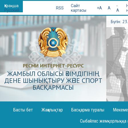
Қазақша
Сайт
-
RSS
+A
A
Русский
картасы
A
Бүгін: 2
РЕСМИ ИНТЕРНЕТ-РЕСУРС
ЖАМБЫЛ ОБЛЫСЫ ӘКІМДІГІНІҢ
ДЕНЕ ШЫНЫҚТЫРУ ЖӘНЕ СПОРТ
БАСҚАРМАСЫ
Басты бет
Жаңалықтар
Басқарма туралы
Мекеме
Декларация жариялау
Сыбайлас жемқорлыққа 