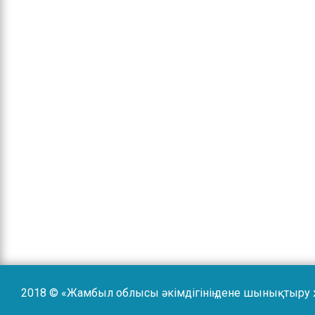
2018 © «Жамбыл облысы әкімдігінің дене шынықтыру