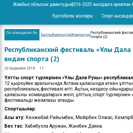
Сұрақ-жауап
Жамбыл облысын дамытудың 2016-2020 жылдарға арналған 
Жоба
Күнтізбелік жоспары
Спорт нысандар
Шаралар
Сіз осындасыз ба:
Республиканский фести
Басты
Жаңалықтар
Жаңалықтар
Ереже
спорта (2)
Республиканский фестиваль «Ұлы Дала
Бюджет
видам спорта (2)
Жеке және заңды
тұлғаларды қабылдау
20 Қыркүйек 2018
17
Ұлттық спорт түрлерінен «Ұлы Дала Рухы» республика
Спорт жетістіктері
12 қыркүйек аралығында Астана қаласында өткен ұлттық
республикалық фестивалі өтті. Ақтық кездесу ойындар
Нәтижелері және
қаласының командаларын жеңіп, ұлттық спорт түрлеріне
есептер
фестивальдің жеңімпазы атанды.
Ресми сөз сөйлеулер
Спортшылар:
Асық ату:
Кенжебай Райымбек, Мейірбек Олжас, Кемпірба
Бос орындар
Бес тас:
Хабибулла Аружан, Жәнібек Даяна.
Байланыстар