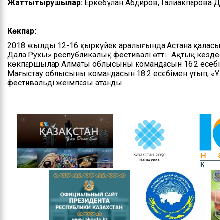
Жаттықтырушылар:
Еркебұлан Абдиров, Галиакпарова Д
Басшылық
Көкпар:
Басқарманың ережесі
2018 жылдың 12-16 қыркүйек аралығында Астана қаласын
Мемлекеттік
Дала Рухы» республикалық фестивалі өтті. Ақтық ке
қызметке кіру
көкпаршылар Алматы облысының командасын 16:2 есебі
бойынша ақпарат
Маңғыстау облысының командасын 18:2 есебімен ұтып, 
фестивальдің жеңімпазы атанды.