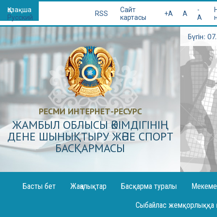
Қазақша
Сайт
-
RSS
+A
A
Русский
картасы
A
Бүгін: 0
РЕСМИ ИНТЕРНЕТ-РЕСУРС
ЖАМБЫЛ ОБЛЫСЫ ӘКІМДІГІНІҢ
ДЕНЕ ШЫНЫҚТЫРУ ЖӘНЕ СПОРТ
БАСҚАРМАСЫ
Басты бет
Жаңалықтар
Басқарма туралы
Мекеме
Декларация жариялау
Сыбайлас жемқорлыққа 