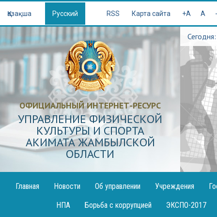
Қазақша
Русский
RSS
Карта сайта
+A
A
Сегодня:
ОФИЦИАЛЬНЫЙ ИНТЕРНЕТ-РЕСУРС
УПРАВЛЕНИЕ ФИЗИЧЕСКОЙ
КУЛЬТУРЫ И СПОРТА
АКИМАТА ЖАМБЫЛСКОЙ
ОБЛАСТИ
Главная
Новости
Об управлении
Учреждения
Го
Проекты
Спортивные школы
Объя
НПА
Борьба с коррупцией
ЭКСПО-2017