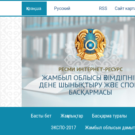
Қазақша
Русский
RSS
Сайт карт
РЕСМИ ИНТЕРНЕТ-РЕСУРС
ЖАМБЫЛ ОБЛЫСЫ ӘКІМДІГІН
ДЕНЕ ШЫНЫҚТЫРУ ЖӘНЕ СПО
БАСҚАРМАСЫ
Басты бет
Жаңалықтар
Басқарма туралы
ЭКСПО-2017
Жамбыл облысын дамыту