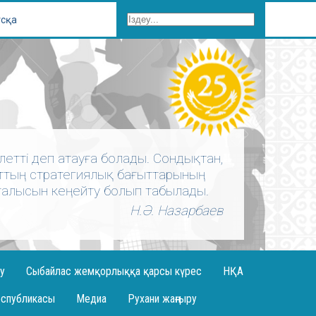
ұсқа
білетті деп атауға болады. Сондықтан,
аттың стратегиялық бағыттарының
зғалысын кеңейту болып табылады.
Н.Ә. Назарбаев
у
Сыбайлас жемқорлыққа қарсы күрес
НҚА
еспубликасы
Медиа
Рухани жаңғыру