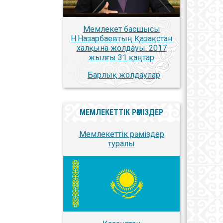
Мемлекет басшысы
Н.Назарбаевтың Қазақстан
халқына жолдауы. 2017
жылғы 31 қаңтар
Барлық жолдаулар
МЕМЛЕКЕТТІК РӘМІЗДЕР
Мемлекеттік рәміздер
туралы