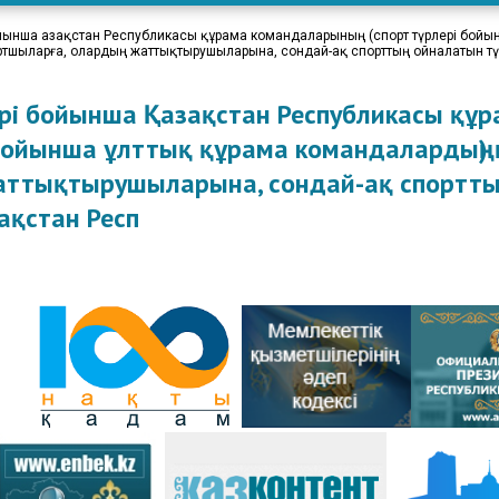
Елбасы Жолда
ынша Қазақстан Республикасы құрама командаларының (спорт түрлері бойы
Мемлекеттік Р
ртшыларға, олардың жаттықтырушыларына, сондай-ақ спорттың ойналатын т
рі бойынша Қазақстан Республикасы құр
 бойынша ұлттық құрама командалардың)
жаттықтырушыларына, сондай-ақ спортты
ақстан Респ