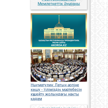
Мемлеткеттік Әнұраны
Нығматулин: Латын әрпіне
көшу - тіліміздің мәртебесін
күшейту жолындағы нақты
қадам