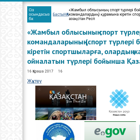
Сіз
«Жамбыл облысының спорт түрлері бой
осындасыз
Басты
НҚА
командалардың) құрамына кіретін спо
ба:
Қазақстан Респ
«Жамбыл облысының спорт түрле
командаларының (спорт түрлері
кіретін спортшыларға, олардың 
ойналатын түрлері бойынша Қаз
16 Қараша 2017
16
Жүктеу