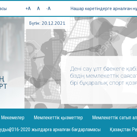
асы
+A
A
-A
Нашар көретіндерге арналған н
Бүгін: 20.12.2021
Дені сау ұлт бәсекеге қа
біздің мемлекеттік саяс
ІҢ
бірі бұқаралық спорт қо
РТ
Мекемелер
Мемлекеттік қызметтер
Мемлекеттік сатып ал
дың 2016-2020 жылдарға арналған бағдарламасы
Қазақстан Р