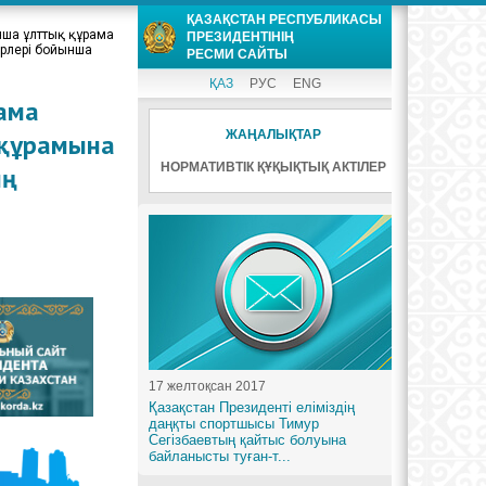
уы
Фотогалерея
нша ұлттық құрама
әміздер
Видеогалерея
үрлері бойынша
ама
 құрамына
ң