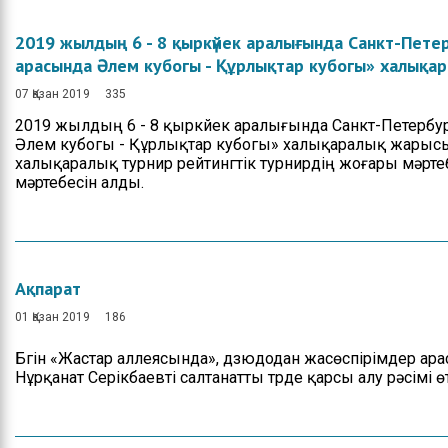
Басшылық
2019 жылдың 6 - 8 қыркүйек аралығында Санкт-Пете
арасында Әлем кубогы - Құрлықтар кубогы» халықар
Басқарманың ережесі
07 Қазан 2019
335
Мемлекеттік
қызметке кіру
2019 жылдың 6 - 8 қыркүйек аралығында Санкт-Петербу
бойынша ақпарат
Әлем кубогы - Құрлықтар кубогы» халықаралық жарысы өтт
халықаралық турнир рейтингтік турнирдің жоғары мәрте
мәртебесін алды.
Ақпарат
01 Қазан 2019
186
Бүгін «Жастар аллеясында», дзюдодан жасөспірімдер ара
Нұрқанат Серікбаевті салтанатты түрде қарсы алу рәсімі өт