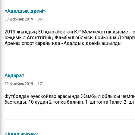
«Адалдық дүкені»
30 Қыркүйек 2019
361
2019 жылдың 30 қыркүйек күні ҚР Мемлекеттік қызмет 
іс-қимыл Агенттігінің Жамбыл облысы бойынша Департ
Арена» спорт сарайында «Адалдық дүкені» ашылды.
Ақпарат
29 Қыркүйек 2019
171
Футболдан әуесқойлар арасында Жамбыл облысы чем
басталды. 10 аудан 2 топқа бөлініп: 1-ші топта Талас, 2
«Адал журек»