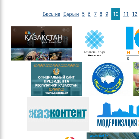
Басына
Бұрын
5
6
7
8
9
10
11
12