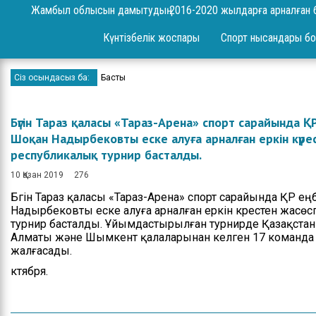
Сұрақ-жауап
Жамбыл облысын дамытудың 2016-2020 жылдарға арналған 
Жоба
Күнтізбелік жоспары
Спорт нысандары бо
Шаралар
Сіз осындасыз ба:
Басты
Ереже
Бюджет
Бүгін Тараз қаласы «Тараз-Арена» спорт сарайында 
Шоқан Надырбековты еске алуға арналған еркін күре
Жеке және заңды
республикалық турнир басталды.
тұлғаларды қабылдау
10 Қазан 2019
276
Спорт жетістіктері
Бүгін Тараз қаласы «Тараз-Арена» спорт сарайында ҚР 
Надырбековты еске алуға арналған еркін күрестен жасө
Нәтижелері және
турнир басталды. Ұйымдастырылған турнирде Қазақстан
есептер
Алматы және Шымкент қалаларынан келген 17 команда 
жалғасады.
Ресми сөз сөйлеулер
ктября.
Бос орындар
Байланыстар