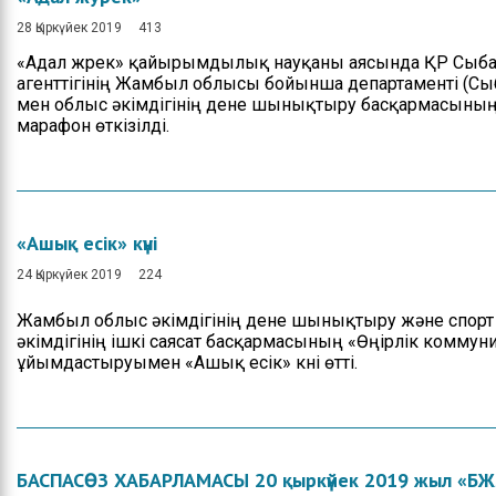
28 Қыркүйек 2019
413
«Адал жүрек» қайырымдылық науқаны аясында ҚР Сыба
агенттігінің Жамбыл облысы бойынша департаменті (С
мен облыс әкімдігінің дене шынықтыру басқармасыны
марафон өткізілді.
«Ашық есік» күні
24 Қыркүйек 2019
224
Жамбыл облыс әкімдігінің дене шынықтыру және спор
әкімдігінің ішкі саясат басқармасының «Өңірлік коммун
ұйымдастыруымен «Ашық есік» күні өтті.
БАСПАСӨЗ ХАБАРЛАМАСЫ 20 қыркүйек 2019 жыл «БЖЗҚ