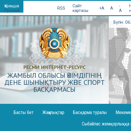
Қазақша
Сайт
-
RSS
+A
A
Русский
картасы
A
Бүгін: 0
РЕСМИ ИНТЕРНЕТ-РЕСУРС
ЖАМБЫЛ ОБЛЫСЫ ӘКІМДІГІНІҢ
ДЕНЕ ШЫНЫҚТЫРУ ЖӘНЕ СПОРТ
БАСҚАРМАСЫ
Басты бет
Жаңалықтар
Басқарма туралы
Мекеме
Декларация жариялау
Сыбайлас жемқорлыққа 