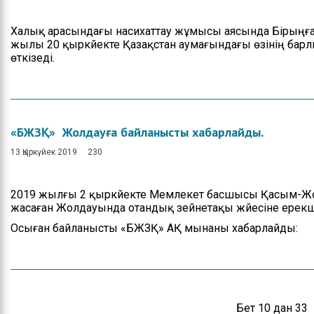
Халық арасындағы насихаттау жұмысы аясында Бірыңғ
жылы 20 қыркүйекте Қазақстан аумағындағы өзінің барл
өткізеді.
«БЖЗҚ» Жолдауға байланысты хабарлайды.
13 Қыркүйек 2019
230
2019 жылғы 2 қыркүйекте Мемлекет басшысы Қасым-Жо
жасаған Жолдауында отандық зейнетақы жүйесіне ерекше
Осыған байланысты «БЖЗҚ» АҚ мынаны хабарлайды:
Бет 10 дан 33