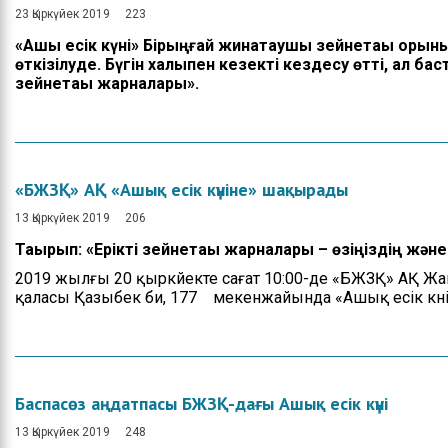
23 Қыркүйек 2019
223
«Ашық есік күні» Бірыңғай жинақтаушы зейнетақы қор
өткізілуде. Бүгін халықпен кезекті кездесу өтті, ал бас
зейнетақы жарналары».
«БЖЗҚ» АҚ «Ашық есік күніне» шақырады
13 Қыркүйек 2019
206
Тақырып: «Ерікті зейнетақы жарналары – өзіңіздің ж
2019 жылғы 20 қыркүйекте сағат 10:00-де «БЖЗҚ» АҚ 
қаласы Қазыбек би, 177 мекенжайында «Ашық есік күнін
Баспасөз аңдатпасы БЖЗҚ-дағы Ашық есік күні
13 Қыркүйек 2019
248