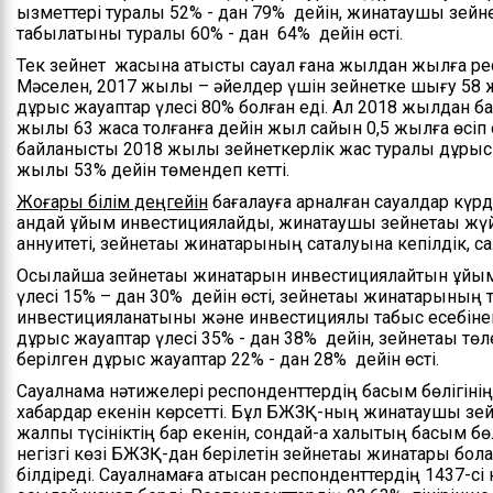
қызметтері туралы 52% - дан 79% дейін, жинақтаушы зейн
табылатыны туралы 60% - дан 64% дейін өсті.
Тек зейнет жасына қатысты сауал ғана жылдан жылға рес
Мәселен, 2017 жылы – әйелдер үшін зейнетке шығу 58 ж
дұрыс жауаптар үлесі 80% болған еді. Ал 2018 жылдан б
жылы 63 жасқа толғанға дейін жыл сайын 0,5 жылға өсіп
байланысты 2018 жылы зейнеткерлік жас туралы дұрыс 
жылы 53% дейін төмендеп кетті.
Жоғары білім деңгейін
бағалауға арналған сауалдар күрд
қандай ұйым инвестициялайды, жинақтаушы зейнетақы жүй
аннуитеті, зейнетақы жинақтарының сақталуына кепілдік, сал
Осылайша зейнетақы жинақтарын инвестициялайтын ұйым
үлесі 15% – дан 30% дейін өсті, зейнетақы жинақтарының 
инвестицияланатыны және инвестициялық табыс есебінен к
дұрыс жауаптар үлесі 35% - дан 38% дейін, зейнетақы тө
берілген дұрыс жауаптар 22% - дан 28% дейін өсті.
Сауалнама нәтижелері респонденттердің басым бөлігіні
хабардар екенін көрсетті. Бұл БЖЗҚ-ның жинақтаушы зейн
жалпы түсініктің бар екенін, сондай-ақ халықтың басым б
негізгі көзі БЖЗҚ-дан берілетін зейнетақы жинақтары бол
білдіреді. Сауалнамаға қатысқан респонденттердің 1437-