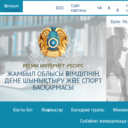
Қазақша
Сайт
-
RSS
+A
A
Русский
картасы
A
Бүгін: 0
РЕСМИ ИНТЕРНЕТ-РЕСУРС
ЖАМБЫЛ ОБЛЫСЫ ӘКІМДІГІНІҢ
ДЕНЕ ШЫНЫҚТЫРУ ЖӘНЕ СПОРТ
БАСҚАРМАСЫ
Басты бет
Жаңалықтар
Басқарма туралы
Мекеме
Декларация жариялау
Сыбайлас жемқорлыққа 