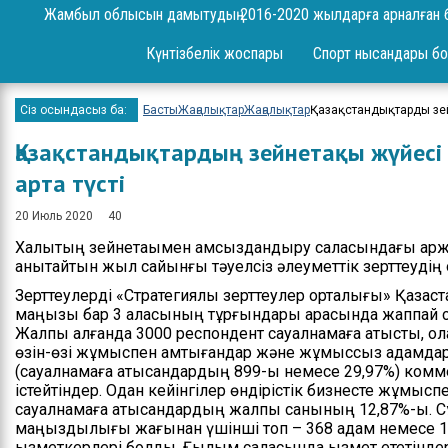
Сұрақ-жауап
Жамбыл облысын дамытудың 2016-2020 жылдарға арналған 
Жоба
Күнтізбелік жоспары
Спорт нысандары бо
Шаралар
Сіз осындасыз ба:
Басты
Жаңалықтар
Жаңалықтар
Қазақстандықтардың зей
Ереже
Қазақстандықтардың зейнетақы жүйесі
Бюджет
арта түсті
Жеке және заңды
20 Июль 2020
40
тұлғаларды қабылдау
Халықтың зейнетақымен қамсыздандыру саласындағы қар
Спорт жетістіктері
анықтайтын жыл сайынғы тәуелсіз әлеуметтік зерттеуд
Зерттеулерді «Стратегиялық зерттеулер орталығы» Қазақ
Нәтижелері және
маңызы бар 3 қаласының тұрғындары арасында жаппай сау
есептер
Жалпы алғанда 3000 респондент сауалнамаға қатысты, о
өзін-өзі жұмыспен қамтығандар және жұмыссыз адамдар 
Ресми сөз сөйлеулер
(сауалнамаға қатысқандардың 899-ы немесе 29,97%) ком
істейтіндер. Одан кейінгілер өндірістік бизнесте жұмыс
Бос орындар
сауалнамаға қатысқандардың жалпы санының 12,87%-ы. 
маңыздылығы жағынан үшінші топ – 368 адам немесе 
Байланыстар
қызметкерлері болды. Ғылым саласында қызмет ететінде