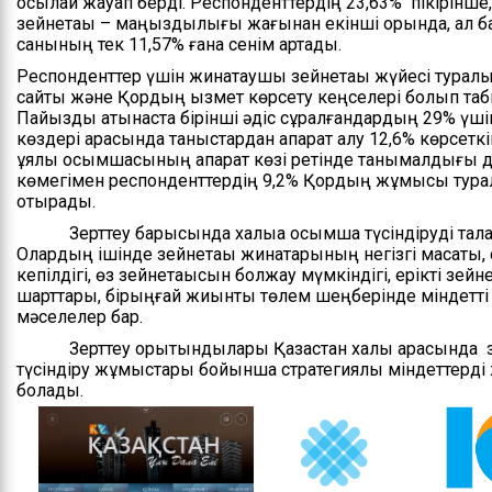
осылай жауап берді. Респонденттердің 23,63% пікірінше
зейнетақы – маңыздылығы жағынан екінші орында, ал ба
санының тек 11,57% ғана сенім артады.
Респонденттер үшін жинақтаушы зейнетақы жүйесі туралы
сайты және Қордың қызмет көрсету кеңселері болып т
Пайыздық қатынаста бірінші әдіс сұралғандардың 29% үшін,
көздері арасында таныстардан ақпарат алу 12,6% көрсет
ұялы қосымшасының ақпарат көзі ретінде танымалдығы да
көмегімен респонденттердің 9,2% Қордың жұмысы тура
отырады.
Зерттеу барысында халыққа қосымша түсіндіруді талап 
Олардың ішінде зейнетақы жинақтарының негізгі мақсаты,
кепілдігі, өз зейнетақысын болжау мүмкіндігі, ерікті з
шарттары, бірыңғай жиынтық төлем шеңберінде міндетті 
мәселелер бар.
Зерттеу қорытындылары Қазақстан халқы арасында зейн
түсіндіру жұмыстары бойынша стратегиялық міндеттерді
болады.