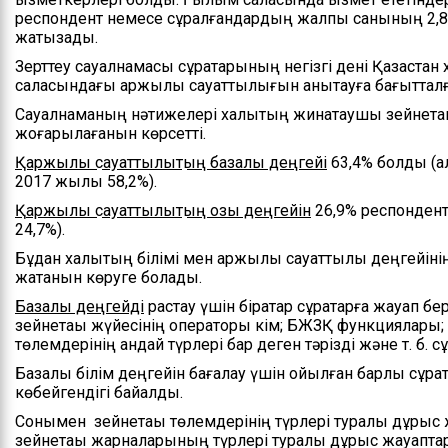
респондент немесе сұралғандардың жалпы санының 2,8
Басшылық
жатқызады.
Зерттеу сауалнамасы сұрақтарының негізгі дені Қазақста
Басқарманың ережесі
саласындағы қаржылық сауаттылығын анықтауға бағытталға
Мемлекеттік
Сауалнаманың нәтижелері халықтың жинақтаушы зейнетақы
қызметке кіру
жоғарылағанын көрсетті.
бойынша ақпарат
Қаржылық сауаттылықтың базалық деңгейі
63,4% болды (а
2017 жылы 58,2%).
Қ
аржылық сауаттылықтың озық деңгейі
н
26,9% респондент
24,7%).
Бұдан халықтың білімі мен қаржылық сауаттылық деңгейін
жатқанын көруге болады.
Базалық деңгейді
растау үшін бірқатар сұрақтарға жауап бе
зейнетақы жүйесінің операторы кім; БЖЗҚ функциялары;
төлемдерінің қандай түрлері бар деген тәрізді және т. б. с
Базалық білім деңгейін бағалау үшін қойылған барлық сұр
көбейгендігі байқалды.
Сонымен зейнетақы төлемдерінің түрлері туралы дұрыс ж
зейнетақы жарналарының түрлері туралы дұрыс жауаптар