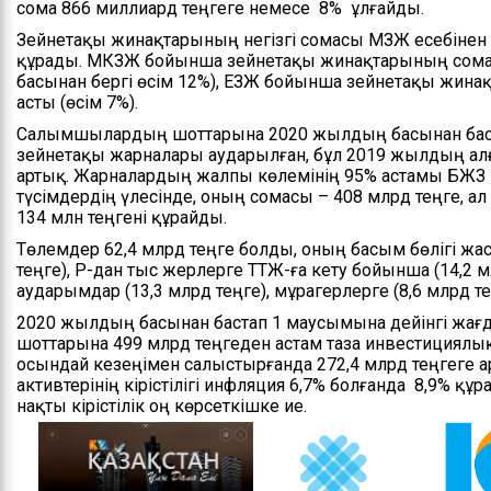
сома 866 миллиард теңгеге немесе 8% ұлғайды.
Басшылық
Зейнетақы жинақтарының негізгі сомасы МЗЖ есебінен қ
құрады. МКЗЖ бойынша зейнетақы жинақтарының сомас
Басқарманың ережесі
басынан бергі өсім 12%), ЕЗЖ бойынша зейнетақы жина
асты (өсім 7%).
Мемлекеттік
Салымшылардың шоттарына 2020 жылдың басынан баста
қызметке кіру
зейнетақы жарналары аударылған, бұл 2019 жылдың ал
бойынша ақпарат
артық. Жарналардың жалпы көлемінің 95% астамы БЖЗҚ 
түсімдердің үлесінде, оның сомасы – 408 млрд теңге, а
134 млн теңгені құрайды.
Төлемдер 62,4 млрд теңге болды, оның басым бөлігі жа
теңге), ҚР-дан тыс жерлерге ТТЖ-ға кету бойынша (14,2
аударымдар (13,3 млрд теңге), мұрагерлерге (8,6 млрд тең
2020 жылдың басынан бастап 1 маусымына дейінгі ж
шоттарына 499 млрд теңгеден астам таза инвестициялық
осындай кезеңімен салыстырғанда 272,4 млрд теңгеге а
активтерінің кірістілігі инфляция 6,7% болғанда 8,9% құ
нақты кірістілік оң көрсеткішке ие.