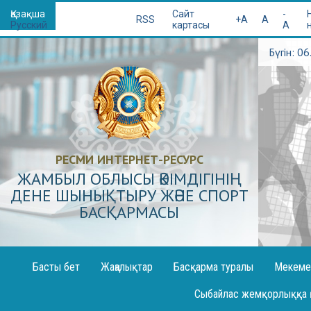
Қазақша
Сайт
-
RSS
+A
A
Русский
картасы
A
Бүгін: 0
РЕСМИ ИНТЕРНЕТ-РЕСУРС
ЖАМБЫЛ ОБЛЫСЫ ӘКІМДІГІНІҢ
ДЕНЕ ШЫНЫҚТЫРУ ЖӘНЕ СПОРТ
БАСҚАРМАСЫ
Басты бет
Жаңалықтар
Басқарма туралы
Мекеме
Декларация жариялау
Сыбайлас жемқорлыққа 