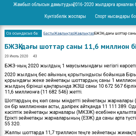
Сұрақ-жауап
Жамбыл облысын дамытудың 2016-2020 жылдарға арналған 
Жоба
Күнтізбелік жоспары
Спорт нысандары бо
Шаралар
Сіз осындасыз ба:
Басты
Жаңалықтар
Жаңалықтар
БЖЗҚ-дағы шоттар саны
Ереже
БЖЗҚ-дағы шоттар саны 11,6 миллион б
Бюджет
20 Июль 2020
43
Жеке және заңды
БЖЗҚ-ның 2020 жылдың 1 маусымындағы негізгі көрсет
тұлғаларды қабылдау
2020 жылдың бес айының қорытындысы бойынша Біры
Спорт жетістіктері
қорындағы жеке зейнетақы шоттардың саны 1 миллион 
жылдың бірінші қаңтарында ЖЗШ саны 10 672 567 бірлік
Нәтижелері және
11,6 миллионға (11 682 546) жетті.
есептер
Шоттардың ең көп саны міндетті зейнетақы жарналар
он бір миллионнан асты, дәлірек айтқанда 11 111 389. Од
Ресми сөз сөйлеулер
кәсіптік зейнетақы жарналары (МКЗЖ) есебінен қалыпта
Ерікті зейнетақы жарналарының (ЕЗЖ) да саны арта түст
Бос орындар
55 320.
Жалпы шоттарда 11,7 триллион теңге зейнетақы жинақт
Байланыстар