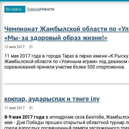
Мероприятия
Спортивные клубы
Прот
Вы здесь:
Главная
Новости
Положение
Информация о
Годо
доступных спортивны
заку
объектах
Бюджет
Чемпионат Жамбылской области по «Ул
Жамбылской области
«Мы- за здоровый образ жизни!»
График приема
Спортивные
12 мая 2017
21
достижения
11 мая 2017 года в городе Тараз в парке имени «К.Рыс
Жамбылской области по «Уличным играм» под девизом «
Результаты и отчеты
соревнований приняли участие более 500 спортсменов.
Официальные
выступления
Блог руководителя
кокпар, аударыспак и тенге ілу
Вакансии
11 мая 2017
31
Контакты
8-9 мая 2017 года
в ипподроме села Бектобе, Жамбылск
мая - Дня Победы прошел открытый областной турнир по 
среди взрослых посвященный памяти заслуженного трен