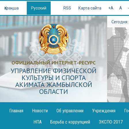
Қазақша
Русский
RSS
Карта сайта
+A
A
Сегодня:
ОФИЦИАЛЬНЫЙ ИНТЕРНЕТ-РЕСУРС
УПРАВЛЕНИЕ ФИЗИЧЕСКОЙ
КУЛЬТУРЫ И СПОРТА
АКИМАТА ЖАМБЫЛСКОЙ
ОБЛАСТИ
Главная
Новости
Об управлении
Учреждения
Го
Проекты
Спортивные школы
Объя
НПА
Борьба с коррупцией
ЭКСПО-2017