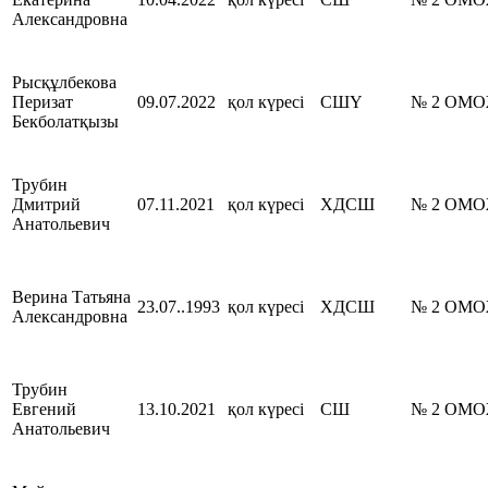
Александровна
Рысқұлбекова
Перизат
09.07.2022
қол күресі
СШҮ
№ 2 ОМ
Бекболатқызы
Трубин
Дмитрий
07.11.2021
қол күресі
ХДСШ
№ 2 ОМ
Анатольевич
Верина Татьяна
23.07..1993
қол күресі
ХДСШ
№ 2 ОМ
Александровна
Трубин
Евгений
13.10.2021
қол күресі
СШ
№ 2 ОМ
Анатольевич