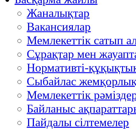
Жаналықтар
Вакансиялар
Мемлекеттiк сатып а
Сұрақтар мен жауапт
Нормативті-құқықтық
Сыбайлас жемқорлық
Мемлекеттік рәмізде
Байланыс ақпараттар
Пайдалы сілтемелер