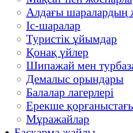
Алдағы шаралардың 
Іс-шаралар
Туристік ұйымдар
Қонақ үйлер
Шипажай мен турбаз
Демалыс орындары
Балалар лагерлері
Ерекше қорғаныстағ
Мұражайлар
Басқарма жайлы