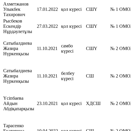
Ахметжанов
Улыкбек
17.01.2022
қол күресі
СШҮ
№ 1 ОМ
Тахирович
Рысбеков
Ескендір
27.03.2022
қол күресі
СШҮ
№ 1 ОМ
Нұрдәулетұлы
Сатыбалдиева
самбо
Жазира
11.10.2021
СШҮ
№ 2 ОМ
күресі
Нүркенқызы
Сатыбалдиева
белбеу
Жазира
11.10.2021
СШ
№ 2 ОМ
күресі
Нүркенқызы
Үсіпбаева
Айдын
23.10.2021
қол күресі
ХДСШ
№ 2 ОМ
Абдіқапарқызы
Тарасенко
Екатерина
10.04.2022
қол күресі
СШ
№ 2 ОМ