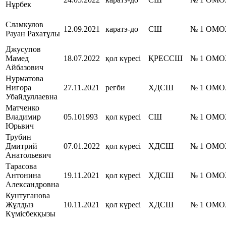
Нұрбек
Сламкулов
12.09.2021
каратэ-до
СШ
№ 1 ОМ
Рауан Рахатұлы
Джусупов
Мамед
18.07.2022
қол күресі
ҚРЕССШ
№ 1 ОМ
Айбазович
Нурматова
Нигора
27.11.2021
регби
ХДСШ
№ 1 ОМ
Убайдуллаевна
Матченко
Владимир
05.101993
қол күресі
СШ
№ 1 ОМ
Юрьвич
Трубин
Дмитрий
07.01.2022
қол күресі
ХДСШ
№ 1 ОМ
Анатольевич
Тарасова
Антонина
19.11.2021
қол күресі
ХДСШ
№ 1 ОМ
Александровна
Кунтуғанова
Жұлдыз
10.11.2021
қол күресі
ХДСШ
№ 1 ОМ
Күмісбекқызы