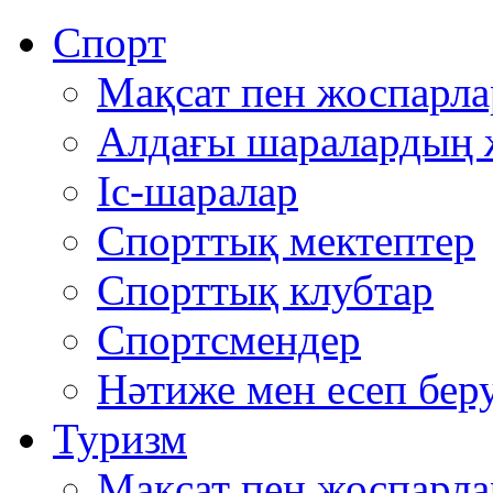
Спорт
Мақсат пен жоспарла
Алдағы шаралардың 
Іс-шаралар
Спорттық мектептер
Спорттық клубтар
Спортсмендер
Нәтиже мен есеп бер
Туризм
Мақсат пен жоспарла