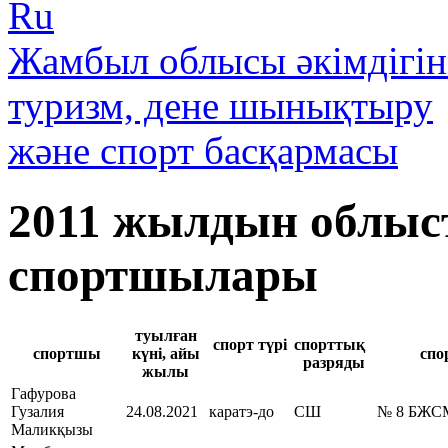
Ru
Жамбыл облысы әкімдігін
туризм, дене шынықтыру
және спорт басқармасы
2011 жылдын облыс
спортшылары
туылған
cпорт түрі
cпорттық
cпортшы
күні, айы
спо
разряды
жылы
Гафурова
Гузалия
24.08.2021
каратэ-до
СШ
№ 8 БЖС
Маликқызы