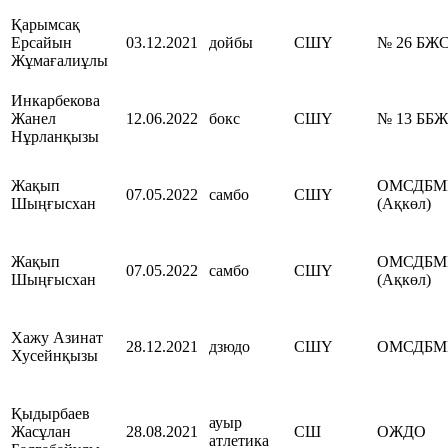
Қарымсақ
Ерсайын
03.12.2021
дойбы
СШҮ
№ 26 БЖ
Жұмағалиұлы
Инкарбекова
Жанел
12.06.2022
бокс
СШҮ
№ 13 ББ
Нұрланқызы
Жақып
ОМСДБМ
07.05.2022
самбо
СШҮ
Шыңғысхан
(Ақкөл)
Жақып
ОМСДБМ
07.05.2022
самбо
СШҮ
Шыңғысхан
(Ақкөл)
Хажу Азинат
28.12.2021
дзюдо
СШҮ
ОМСДБМ
Хусейнқызы
Қыдырбаев
ауыр
Жасұлан
28.08.2021
СШ
ОЖДО
атлетика