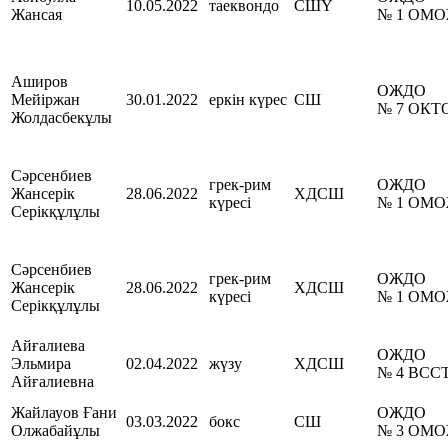
10.05.2022
таеквондо
СШҮ
Жансая
№ 1 ОМ
Аширов
ОЖДО
Мейіржан
30.01.2022
еркін күрес
СШ
№ 7 ОК
Жолдасбекұлы
Сәрсенбиев
грек-рим
ОЖДО
Жансерік
28.06.2022
ХДСШ
күресі
№ 1 ОМ
Серікқұлұлы
Сәрсенбиев
грек-рим
ОЖДО
Жансерік
28.06.2022
ХДСШ
күресі
№ 1 ОМ
Серікқұлұлы
Айғалиева
ОЖДО
Эльмира
02.04.2022
жүзу
ХДСШ
№ 4 ВС
Айғалиевна
Жайлауов Ғани
ОЖДО
03.03.2022
бокс
СШ
Олжабайұлы
№ 3 ОМ