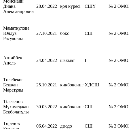
Мойсиади
Диана
28.04.2022
қол күресі
СШҮ
№ 2 ОМ
Александровна
Маматкулова
Юлдуз
27.10.2021
бокс
СШ
№ 2 ОМ
Расуловна
Алтайбек
24.04.2022
шахмат
І
№ 2 ОМ
Анель
Төлебеков
Бекжан
25.10.2021
кикбоксинг
ХДСШ
№ 2 ОМ
Маратұлы
Тілегенов
Мұхамеджан
30.03.2022
кикбоксинг
СШ
№ 2 ОМ
Бекболатұлы
Төренов
06.04.2022
дзюдо
СШ
№ 3 ОМ
Ертуған