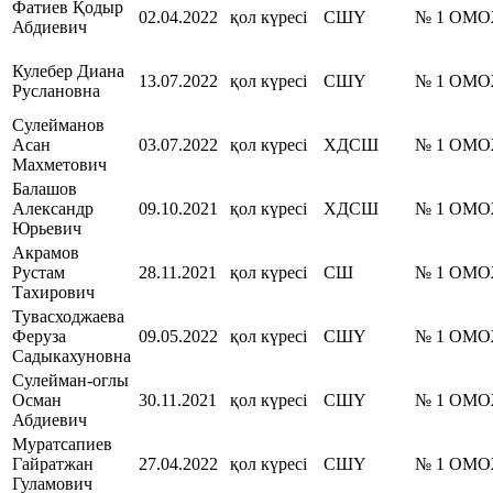
Фатиев Қодыр
02.04.2022
қол күресі
СШҮ
№ 1 ОМ
Абдиевич
Кулебер Диана
13.07.2022
қол күресі
СШҮ
№ 1 ОМ
Руслановна
Сулейманов
Асан
03.07.2022
қол күресі
ХДСШ
№ 1 ОМ
Махметович
Балашов
Александр
09.10.2021
қол күресі
ХДСШ
№ 1 ОМ
Юрьевич
Акрамов
Рустам
28.11.2021
қол күресі
СШ
№ 1 ОМ
Тахирович
Тувасходжаева
Феруза
09.05.2022
қол күресі
СШҮ
№ 1 ОМ
Садыкахуновна
Сулейман-оглы
Осман
30.11.2021
қол күресі
СШҮ
№ 1 ОМ
Абдиевич
Муратсапиев
Гайратжан
27.04.2022
қол күресі
СШҮ
№ 1 ОМ
Гуламович