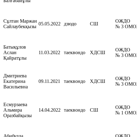
Балғабайұлы
Сұлтан Маржан
ОЖДО
05.05.2022
дзюдо
СШ
Сайлаубекқызы
№ 3 ОМ
Батықұлов
ОЖДО
Аслан
11.03.2022
таеквондо
ХДСШ
№ 3 ОМ
Қайратұлы
Дмитриева
ОЖДО
Екатерина
09.11.2021
таеквондо
ХДСШ
№ 3 ОМ
Васильевна
Есмурзаева
ОЖДО
Альмира
14.04.2022
таеквондо
СШ
№ 1 ОМ
Оразбайқызы
Абибулла
ОЖДО