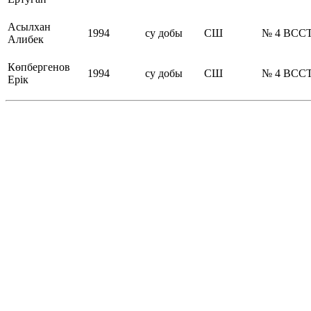
Асылхан
1994
су добы
СШ
№ 4 ВС
Алибек
Көпбергенов
1994
су добы
СШ
№ 4 ВС
Ерік