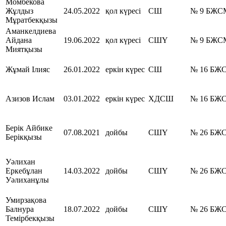
Момбекова
Жұлдыз
24.05.2022
қол күресі
СШ
№ 9 БЖС
Мұратбекқызы
Аманкелдиева
Айдана
19.06.2022
қол күресі
СШҮ
№ 9 БЖС
Миятқызы
Жұмай Ілияс
26.01.2022
еркін күрес
СШ
№ 16 БЖ
Азизов Ислам
03.01.2022
еркін күрес
ХДСШ
№ 16 БЖ
Берік Айбике
07.08.2021
дойбы
СШҮ
№ 26 БЖ
Берікқызы
Уәлихан
Еркебұлан
14.03.2022
дойбы
СШҮ
№ 26 БЖ
Уәлиханұлы
Умирзақова
Балнура
18.07.2022
дойбы
СШҮ
№ 26 БЖ
Темірбекқызы