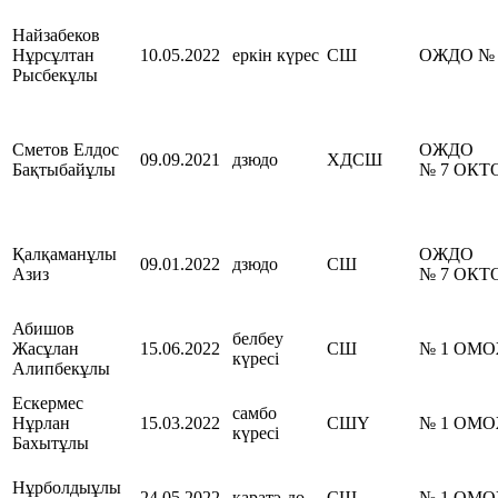
Найзабеков
Нұрсұлтан
10.05.2022
еркін күрес
СШ
ОЖДО №
Рысбекұлы
Сметов Елдос
ОЖДО
09.09.2021
дзюдо
ХДСШ
Бақтыбайұлы
№ 7 ОК
Қалқаманұлы
ОЖДО
09.01.2022
дзюдо
СШ
Азиз
№ 7 ОК
Абишов
белбеу
Жасұлан
15.06.2022
СШ
№ 1 ОМ
күресі
Алипбекұлы
Ескермес
самбо
Нұрлан
15.03.2022
СШҮ
№ 1 ОМ
күресі
Бахытұлы
Нұрболдыұлы
24.05.2022
каратэ-до
СШ
№ 1 ОМ