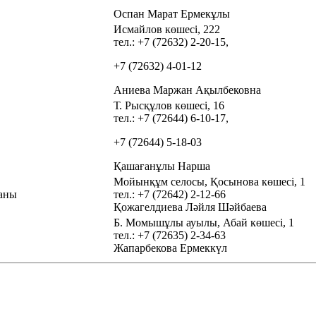
Оспан Марат Ермекұлы
Исмайлов көшесі, 222
тел.: +7 (72632) 2‑20‑15,
+7 (72632) 4‑01‑12
Аниева Маржан Ақылбековна
Т. Рысқұлов көшесі, 16
тел.: +7 (72644) 6‑10‑17,
+7 (72644) 5‑18‑03
Қашағанұлы Нарша
Мойынқұм селосы, Қосынова көшесі, 1
аны
тел.: +7 (72642) 2‑12‑66
Қожагелдиева Ләйля Шәйбаева
Б. Момышұлы ауылы, Абай көшесі, 1
тел.: +7 (72635) 2‑34‑63
Жапарбекова Ермеккүл