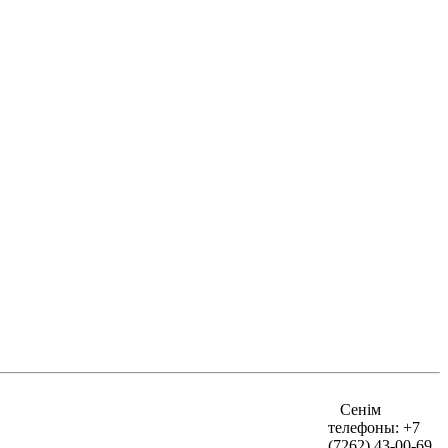
Cенім
телефоны:
+7
(7262) 43-00-69