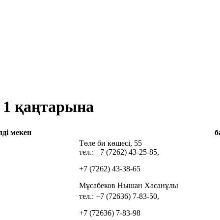
 1 қаңтарына
лді мекен
б
Төле би көшесі, 55
тел.: +7 (7262) 43‑25‑85,
+7 (7262) 43‑38‑65
Мұсабеков Нышан Хасанұлы
тел.: +7 (72636) 7‑83‑50,
+7 (72636) 7‑83‑98