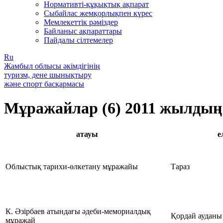
Нормативті-құқықтық ақпарат
Сыбайлас жемқорлықпен күрес
Мемлекеттік рәміздер
Байланыс ақпараттары
Пайдалы сілтемелер
Ru
Жамбыл облысы әкімдігінің
туризм, дене шынықтыру
және спорт басқармасы
Мұражайлар (6)
2011 жылдың
атауы
е
Облыстық тарихи-өлкетану мұражайы
Тараз
К. Әзірбаев атындағы әдеби-мемориалдық
Қордай ауданы
мұражай