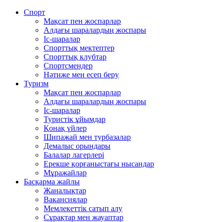
Спорт
Мақсат пен жоспарлар
Алдағы шаралардың жоспары
Іс-шаралар
Спорттық мектептер
Спорттық клубтар
Спортсмендер
Нәтиже мен есеп беру
Туризм
Мақсат пен жоспарлар
Алдағы шаралардың жоспары
Іс-шаралар
Туристік ұйымдар
Қонақ үйлер
Шипажай мен турбазалар
Демалыс орындары
Балалар лагерлері
Ерекше қорғаныстағы нысандар
Мұражайлар
Басқарма жайлы
Жаналықтар
Вакансиялар
Мемлекеттiк сатып алу
Сұрақтар мен жауаптар