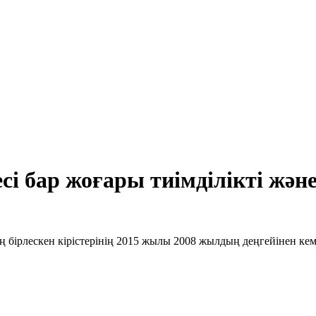
 бар жоғары тиімділікті және 
ң бірлескен кірістерінің 2015 жылы 2008 жылдың деңгейінен кем