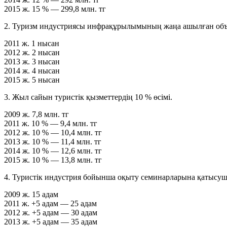
2015 ж.
15 % — 299,8 млн. тг
2. Туризм индустриясы инфрақұрылымының жаңа ашылған объе
2011 ж.
1 нысан
2012 ж.
2 нысан
2013 ж.
3 нысан
2014 ж.
4 нысан
2015 ж.
5 нысан
3. Жыл сайын туристік қызметтердің 10 % өсімі.
2009 ж.
7,8 млн. тг
2011 ж.
10 % — 9,4 млн. тг
2012 ж.
10 % — 10,4 млн. тг
2013 ж.
10 % — 11,4 млн. тг
2014 ж.
10 % — 12,6 млн. тг
2015 ж.
10 % — 13,8 млн. тг
4. Туристік индустрия бойынша оқыту семинарларына қатысуш
2009 ж.
15 адам
2011 ж.
+5 адам — 25 адам
2012 ж.
+5 адам — 30 адам
2013 ж.
+5 адам — 35 адам