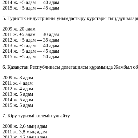
2014 ж.
+5 адам — 40 адам
2015 ж.
+5 адам — 45 адам
5. Туристік индустрияны ұйымдастыру курстары тыңдаушылар
2009 ж.
20 адам
2011 ж.
+5 адам — 30 адам
2012 ж.
+5 адам — 35 адам
2013 ж.
+5 адам — 40 адам
2014 ж.
+5 адам — 45 адам
2015 ж.
+5 адам — 50 адам
6. Қазақстан Республикасы делегациясы құрамында Жамбыл об
2009 ж.
3 адам
2011 ж.
4 адам
2012 ж.
4 адам
2013 ж.
5 адам
2014 ж.
5 адам
2015 ж.
5 адам
7. Кіру туризмі көлемін ұлғайту.
2008 ж.
2,6 мың адам
2011 ж.
3,8 мың адам
2012 ж.
4,2 мың адам