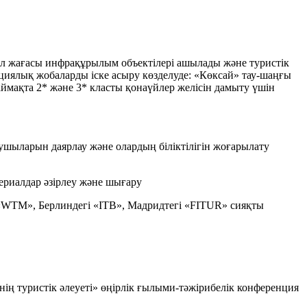
жол жағасы инфрақұрылым объектілері ашылады және туристік
циялық жобаларды іске асыру көзделуде: «Көксай» тау-шаңғы
ймақта 2* және 3* класты қонаүйлер желісін дамыту үшін
шыларын даярлау және олардың біліктілігін жоғарылату
ериалдар әзірлеу және шығару
«WTM», Берлиндегі «ITB», Мадридтегі «FITUR» сияқты
ң туристік әлеуеті» өңірлік ғылыми-тәжірибелік конференция