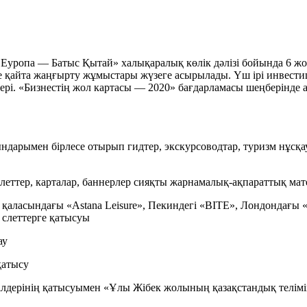
ыс Еуропа — Батыс Қытай» халықаралық көлік дәлізі бойында 6 
е қайта жаңғырту жұмыстары жүзеге асырылады. Үш ірі инвести
рі. «Бизнестің жол картасы — 2020» бағдарламасы шеңберінде а
арымен бірлесе отырып гидтер, экскурсоводтар, туризм нұсқау
еттер, карталар, баннерлер сияқты жарнамалық-ақпараттық мат
аласындағы «Astana Leisure», Пекиндегі «BITE», Лондондағы 
 слеттерге қатысуы
ау
қатысу
дерінің қатысуымен «Ұлы Жібек жолының қазақстандық теліміні