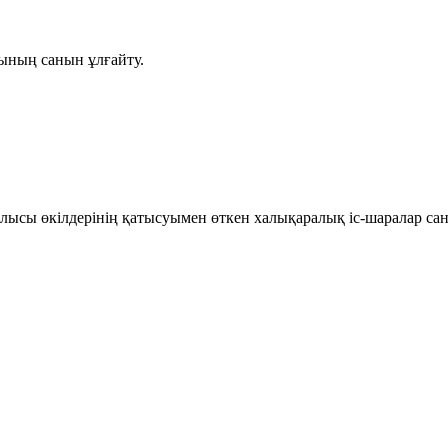
ының санын ұлғайту.
лысы өкілдерінің қатысуымен өткен халықаралық іс-шаралар са