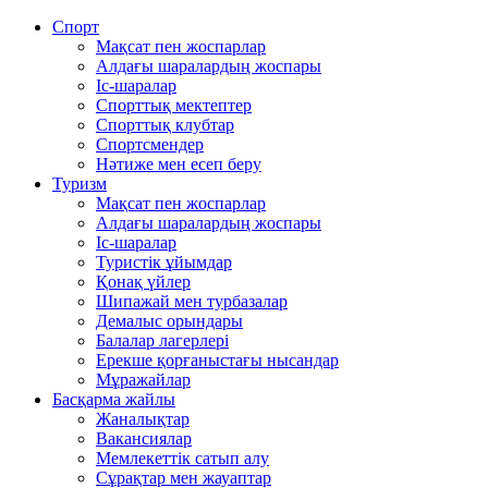
Спорт
Мақсат пен жоспарлар
Алдағы шаралардың жоспары
Іс-шаралар
Спорттық мектептер
Спорттық клубтар
Спортсмендер
Нәтиже мен есеп беру
Туризм
Мақсат пен жоспарлар
Алдағы шаралардың жоспары
Іс-шаралар
Туристік ұйымдар
Қонақ үйлер
Шипажай мен турбазалар
Демалыс орындары
Балалар лагерлері
Ерекше қорғаныстағы нысандар
Мұражайлар
Басқарма жайлы
Жаналықтар
Вакансиялар
Мемлекеттiк сатып алу
Сұрақтар мен жауаптар