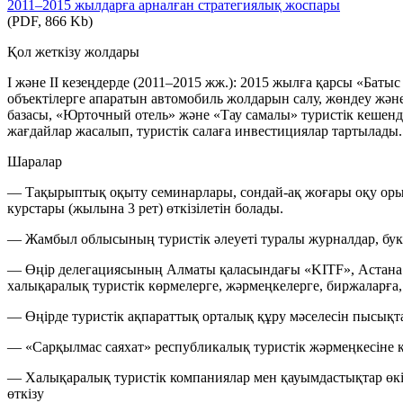
2011–2015 жылдарға арналған стратегиялық жоспары
(PDF, 866 Kb)
Қол жеткізу жолдары
І және ІІ кезеңдерде (2011–2015 жж.): 2015 жылға қарсы «Бат
объектілерге апаратын автомобиль жолдарын салу, жөндеу жән
базасы, «Юрточный отель» және «Тау самалы» туристік кешенде
жағдайлар жасалып, туристік салаға инвестициялар тартылады.
Шаралар
— Тақырыптық оқыту семинарлары, сондай-ақ жоғары оқу орынд
курстары (жылына 3 рет) өткізілетін болады.
— Жамбыл облысының туристік әлеуеті туралы журналдар, букл
— Өңір делегациясының Алматы қаласындағы «KITF», Астана қ
халықаралық туристік көрмелерге, жәрмеңкелерге, биржаларға,
— Өңірде туристік ақпараттық орталық құру мәселесін пысықт
— «Сарқылмас саяхат» республикалық туристік жәрмеңкесіне 
— Халықаралық туристік компаниялар мен қауымдастықтар өкіл
өткізу