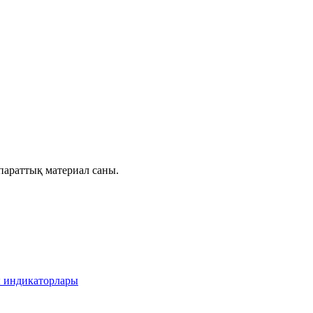
параттық материал саны.
ы индикаторлары