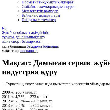
Нормативті-құқықтық ақпарат
Сыбайлас жемқорлықпен күрес
Мемлекеттік рәміздер
Байланыс ақпараттары
Пайдалы сілтемелер
Ru
Жамбыл облысы әкімдігінің
туризм, дене шынықтыру
және спорт басқармасы
сала бойынша
басқарма бойынша
мақсаттар
жоспарлар
Мақсат: Дамыған сервис жүйесі
индустрия құру
1. Туристік қызмет саласында қызметтер көрсететін ұйымдарды
2008 ж.
260,7 млн. тг
2011 ж.
4,7 % — 273 млн. тг
2012 ж.
7,5 % — 280,3 млн. тг
2013 ж.
9,5 % — 285,5 млн. тг
2014 ж.
12 % — 292 млн. тг