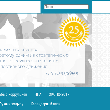
может называться
оэтому одним из стратегических
ашего государства является
портивного движения.
Н.А. Назарбаев
ьба с коррупцией
НПА
ЭКСПО-2017
Рухани жаңғыру
Календарный план