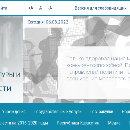
айта
+A
A
-A
Версия для слабовидящих
Сегодня: 06.08.2022
Только здоровая нация 
конкурентоспособной. П
направлений политики н
ТУРЫ И
расширение массового с
СТИ
Учреждения
Государственные услуги
Гос. закупки
Бор
ласти на 2016-2020 годы
Республика Казахстан
Медиа