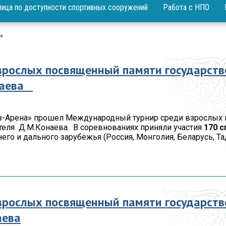
Послания Президента
Фотогалерея
По
лица по доступности спортивных сооружений
Работа с НПО
«Р
Государственные
Видеогалере
символы
По
»
«А
Пр
рослых посвященный памяти государств
ли
онаева
и
араз-Арена» прошел Международный турнир среди взрослы
теля Д.М.Конаева. В соревнованиях приняли участия
170
с
го и дального зарубежья (Россия, Монголия, Беларусь, Т
ы
рослых посвященный памяти государств
аева