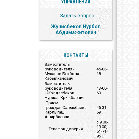
УПРАВЛЕНИЯ
Задать вопрос
Жунисбеков Нурбол
Абдимажитович
КОНТАКТЫ
Заместитель
руководителя -
45-86-
Муканов Бекболат
18
Кабылканович
Заместитель
руководителя
43-00-
- Жолдасбеков
69
Нуржан Крыкбаевич
Прием
граждан Салыкбаева
45-31-
Карлыгаш
69
Аширбаевна
с 9.00-
19.00,
Телефон
доверия
51-71-
95