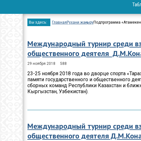
Таб
Вопрос-ответ
Проекты
Вы здесь:
Главная
Рухани жаңғыру
Подпрограмма «Атамекен
Мероприятия
Международный турнир среди вз
Положение
общественного деятеля Д.М.К
Бюджет
29 ноября 2018
588
Приём физических 
23-25 ноября 2018 года во дворце спорта «Т
юридических лиц
памяти государственного и общественного дея
сборных команд Республики Казахстан и ближне
Спортивные
Кыргызстан, Узбекистан).
достижения
Результаты и отчет
Официальные
Международный турнир среди вз
выступления
общественного деятеля Д.М.Кон
Вакансии