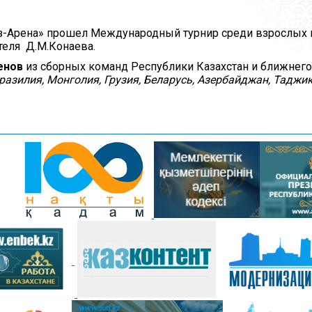
араз-Арена» прошел Международный турнир среди взрослы
теля Д.М.Конаева.
енов
из сборных команд Республики Казахстан и ближнего
Бразилия, Монголия, Грузия, Беларусь, Азербайджан, Таджи