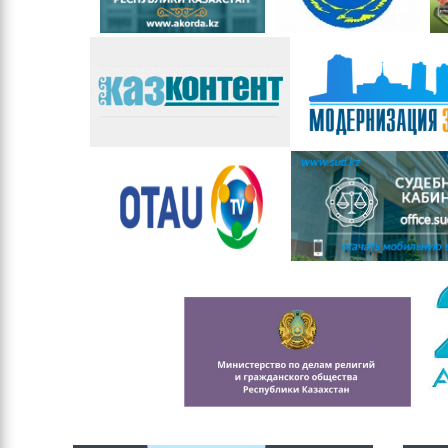
Контакты
Руководство
Положение
управления
Информация по
поступлению на
государственную
службу