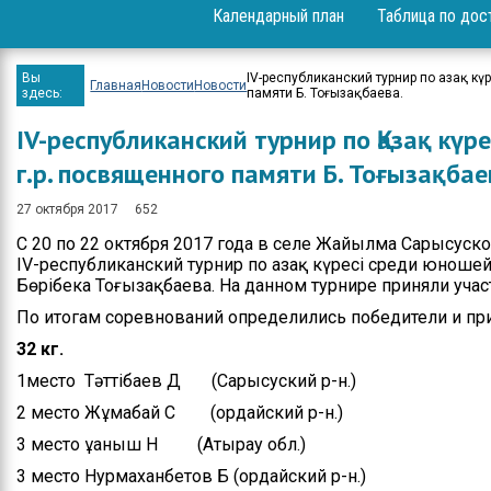
Календарный план
Таблица по дос
Вопрос-ответ
Проекты
Вы
ІV-республиканский турнир по Қазақ к
Главная
Новости
Новости
здесь:
памяти Б. Тоғызақбаева.
Мероприятия
ІV-республиканский турнир по Қазақ кү
Положение
г.р. посвященного памяти Б. Тоғызақбае
Бюджет
27 октября 2017
652
С 20 по 22 октября 2017 года в селе Жайылма Сарысуск
Приём физических и
ІV-республиканский турнир по Қазақ күресі среди юноше
юридических лиц
Бөрібека Тоғызақбаева. На данном турнире приняли учас
Спортивные
По итогам соревнований определились победители и пр
достижения
32 кг.
Результаты и отчеты
1место Тәттібаев Д (Сарысуский р-н.)
2 место Жұмабай С (Қордайский р-н.)
Официальные
выступления
3 место Құаныш Н (Атырау обл.)
3 место Нурмаханбетов Б (Қордайский р-н.)
Вакансии