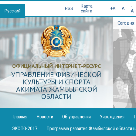
Қазақша
Карта
-
RSS
+A
A
Русский
сайта
A
Сегодня:
ОФИЦИАЛЬНЫЙ ИНТЕРНЕТ-РЕСУРС
УПРАВЛЕНИЕ ФИЗИЧЕСКОЙ
КУЛЬТУРЫ И СПОРТА
АКИМАТА ЖАМБЫЛСКОЙ
ОБЛАСТИ
Главная
Новости
Об управлении
Учреждения
Г
Публикация
ЭКСПО-2017
Программа развития Жамбылской области н
декларации