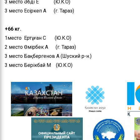
3 место Әбді Е (Ю.К.О)
3 место Есіркеп А (г. Тараз)
+66 кг.
1место Ертұған С (Ю.К.О)
2 место Өмірбек А (г. Тараз)
3 место Бақбергенов А (Шуский р-н.)
3 место Берікбай М (Ю.К.О)