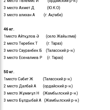
2 место Төлемис И (Қордайский р-н.)
3 место Ахмет Д (Ю.К.О)
3 место Қалихан А (г. Ақтөбе)
46 кг.
1место Айтқұлов Ә (село Жайылма)
2 место Төребек Т (г. Тараз)
3 место Сауранбек Б (Таласский р-н.)
3 место Есеналиев Р (г. Тараз)
50 кг.
1место Сәбит Ж (Таласский р-н.)
2 место Далбай А (Қордайский р-н.)
3 место Жұмағұл Н (Жамбылский р-н.)
3 место Бұлдыбай А (Жамбылский р-н.)