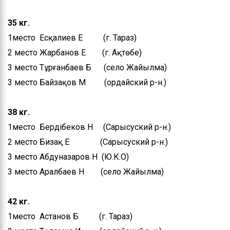
Контакты
35 кг.
Руководство
1место Есқалиев Е (г. Тараз)
2 место Жарбанов Е (г. Ақтөбе)
Положение
управления
3 место Тұрғанбаев Б (село Жайылма)
3 место Байзақов М (Қордайский р-н.)
Информация по
поступлению на
государственную
38 кг.
службу
1место Бердібеков Н (Сарысуский р-н.)
2 место Бизақ Е (Сарысуский р-н.)
3 место Абдуназаров Н (Ю.К.О)
3 место Аралбаев Н (село Жайылма)
42 кг.
1место Астанов Б (г. Тараз)