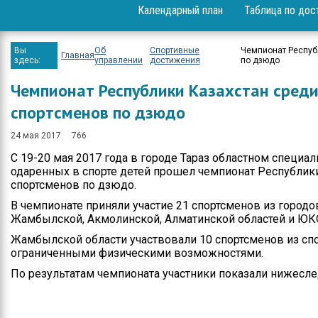
Календарный план
Таблица по дос
Вопрос-ответ
Проекты
Вы
Об
Спортивные
Чемпионат Респуб
Главная
здесь:
управлении
достижения
по дзюдо
Мероприятия
Чемпионат Республики Казахстан сре
Положение
спортсменов по дзюдо
Бюджет
24 мая 2017
766
С 19-20 мая 2017 года в городе Тараз областном специа
Приём физических и
одаренных в спорте детей прошел чемпионат Республик
юридических лиц
спортсменов по дзюдо.
Спортивные
В чемпионате приняли участие 21 спортсменов из городов
достижения
Жамбылской, Акмолинской, Алматинской областей и ЮК
Жамбылской области участвовали 10 спортсменов из спо
Результаты и отчеты
ограниченными физическими возможностями.
Официальные
По результатам чемпионата участники показали нижесл
выступления
Вакансии