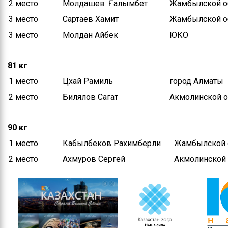
2 место
Молдашев Ғалымбет
Жамбылской о
3 место
Сартаев Хамит
Жамбылской о
3 место
Молдан Айбек
ЮКО
81 кг
1 место
Цхай Рамиль
город Алматы
2 место
Билялов Сагат
Акмолинской о
90 кг
1 место
Кабылбеков Рахимберли
Жамбылской 
2 место
Ахмуров Сергей
Акмолинской 