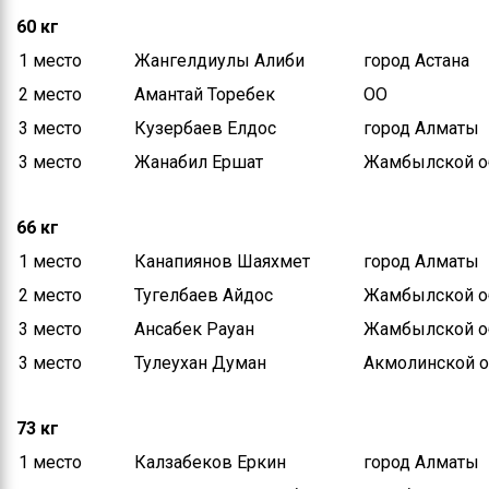
60 кг
Контакты
1 место
Жангелдиулы Алиби
город Астана
Руководство
2 место
Амантай Торебек
ОҚО
Положение
3 место
Кузербаев Елдос
город Алматы
управления
3 место
Жанабил Ершат
Жамбылской о
Информация по
поступлению на
государственную
66 кг
службу
1 место
Канапиянов Шаяхмет
город Алматы
2 место
Тугелбаев Айдос
Жамбылской о
3 место
Ансабек Рауан
Жамбылской о
3 место
Тулеухан Думан
Акмолинской о
73 кг
1 место
Калзабеков Еркин
город Алматы