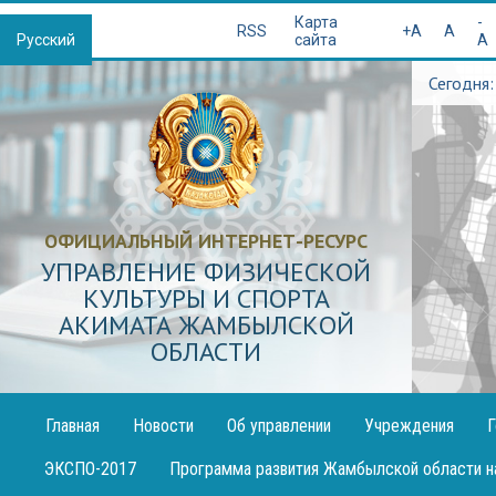
Қазақша
Карта
-
RSS
+A
A
Русский
сайта
A
Сегодня:
ОФИЦИАЛЬНЫЙ ИНТЕРНЕТ-РЕСУРС
УПРАВЛЕНИЕ ФИЗИЧЕСКОЙ
КУЛЬТУРЫ И СПОРТА
АКИМАТА ЖАМБЫЛСКОЙ
ОБЛАСТИ
Главная
Новости
Об управлении
Учреждения
Г
Публикация
ЭКСПО-2017
Программа развития Жамбылской области н
декларации