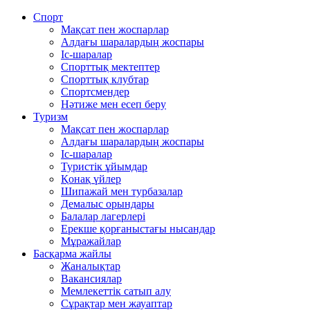
Спорт
Мақсат пен жоспарлар
Алдағы шаралардың жоспары
Іс-шаралар
Спорттық мектептер
Спорттық клубтар
Спортсмендер
Нәтиже мен есеп беру
Туризм
Мақсат пен жоспарлар
Алдағы шаралардың жоспары
Іс-шаралар
Туристік ұйымдар
Қонақ үйлер
Шипажай мен турбазалар
Демалыс орындары
Балалар лагерлері
Ерекше қорғаныстағы нысандар
Мұражайлар
Басқарма жайлы
Жаналықтар
Вакансиялар
Мемлекеттiк сатып алу
Сұрақтар мен жауаптар