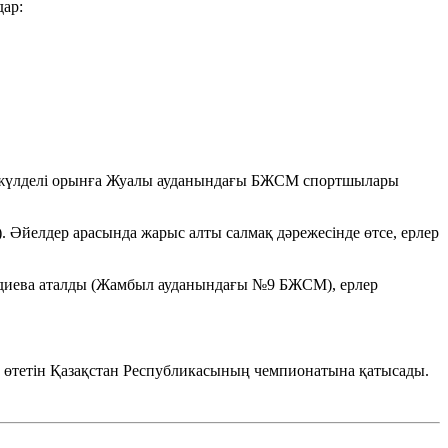
дар:
ші жүлделі орынға Жуалы ауданындағы БЖСМ спортшылары
). Әйелдер арасында жарыс алты салмақ дәрежесінде өтсе, ерлер
диева аталды (Жамбыл ауданындағы №9 БЖСМ), ерлер
өтетін Қазақстан Республикасының чемпионатына қатысады.