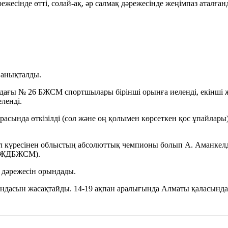
жесінде өтті, солай-ақ, әр салмақ дәрежесінде жеңімпаз аталған
 анықталды.
ындағы № 26 БЖСМ спортшылары бірінші орынға иеленді, екін
ленді.
расында өткізілді (сол және оң қолымен көрсеткен қос ұпайлары
л күресінен облыстың абсолюттық чемпионы болып А. Аманкел
МОЖДБЖСМ).
 дәрежесін орындады.
асын жасақтайды. 14-19 ақпан аралығында Алматы қаласында 