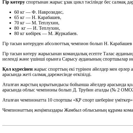
Гір көтеру
спортынан жарыс ұзак цикл тәсілінде бес салмақ дәре
60 кг — Ф. Наврозидис,
65 кг — Н. Карабашев,
70 кг — М. Теплухин,
80 кг — И. Теплухин,
80 кг көбiрек — М. Журкабаев.
Гір тасын көтеруден абсолюттық чемпион болып Н. Карабашев
Гір тасын көтеру жарысынан командалық есепте Талас аудан
иеленді және үшінші орынға Сарысу ауданының спортшылар ие
Қол күресінен
жарыс спорттың екі түрінен әйелдер мен ерлер а
арасында жеті салмақ дәрежесінде өткізілді.
Аталған жарстың қорытындысы бойынша әйелдер арасында қо
арасында облыс чемпионы болып Д. Трубин аталды (№ 2 О
Аталған чемпионатта 10 спортшы «ҚР спорт шеберіне үміткер»
Чемпионаттың жеңімпаздары Жамбыл облысының құрама команд