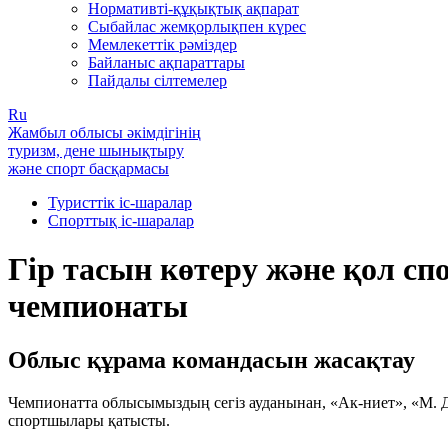
Нормативті-құқықтық ақпарат
Сыбайлас жемқорлықпен күрес
Мемлекеттік рәміздер
Байланыс ақпараттары
Пайдалы сілтемелер
Ru
Жамбыл облысы әкімдігінің
туризм, дене шынықтыру
және спорт басқармасы
Туристтік іс-шаралар
Спорттық іс-шаралар
Гір тасын көтеру және қол 
чемпионаты
Облыс құрама командасын жасақтау
Чемпионатта облысымыздың сегіз ауданынан, «Ак-ниет», «М. Д
спортшылары қатысты.