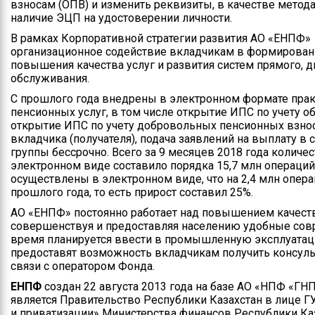
взносам (ОПВ) и изменить реквизиты, в качестве метод
наличие ЭЦП на удостоверении личности.
Контакты
В рамках Корпоративной стратегии развития АО «ЕНПФ»
Руководство
организационное содействие вкладчикам в формирован
повышения качества услуг и развития систем прямого, 
Положение
обслуживания.
управления
С прошлого года внедрены в электронном формате пра
пенсионных услуг, в том числе открытие ИПС по учету 
Информация по
открытие ИПС по учету добровольных пенсионных взно
поступлению на
вкладчика (получателя), подача заявлений на выплату в 
государственную
группы бессрочно. Всего за 9 месяцев 2018 года количес
службу
электронном виде составило порядка 15,7 млн операций,
осуществлены в электронном виде, что на 2,4 млн опер
прошлого года, то есть прирост составил 25%.
АО «ЕНПФ» постоянно работает над повышением качеств
совершенствуя и предоставляя населению удобные сов
время планируется ввести в промышленную эксплуатац
предоставят возможность вкладчикам получить консуль
связи с оператором Фонда.
ЕНПФ
создан 22 августа 2013 года на базе АО «НПФ «Г
является Правительство Республики Казахстан в лице Г
и приватизации» Министерства финансов Республики Ка