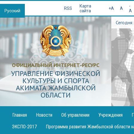
Қазақша
Карта
-
RSS
+A
A
Русский
сайта
A
Сегодня:
ОФИЦИАЛЬНЫЙ ИНТЕРНЕТ-РЕСУРС
УПРАВЛЕНИЕ ФИЗИЧЕСКОЙ
КУЛЬТУРЫ И СПОРТА
АКИМАТА ЖАМБЫЛСКОЙ
ОБЛАСТИ
Главная
Новости
Об управлении
Учреждения
Г
Публикация
ЭКСПО-2017
Программа развития Жамбылской области н
декларации