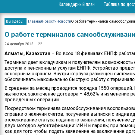
Календарный план
Таблица по дос
Вопрос-ответ
Проекты
Вы здесь:
Главная
Новости
Новости
О работе терминалов самообслуж
Мероприятия
О работе терминалов самообслужива
Положение
24 декабря 2018
22
Алматы, Казахстан
– Во всех 18 филиалах ЕНПФ работ
Бюджет
Терминал дает вкладчикам и получателям возможность са
Приём физических и
доступа к пенсионным услугам ЕНПФ. Устройство предст
юридических лиц
сенсорным экраном. Внутри корпуса размещен системн
обеспечивать максимально быструю работу с терминало
Спортивные
В среднем за месяц проводится порядка 1550 операций.
достижения
являются: заключение договора – 48,62% и изменение ре
проведенных операций.
Результаты и отчеты
Посредством терминала самообслуживания воспользоват
Официальные
справки о наличии счетов, получение выписки с индивид
выступления
отслеживание статуса поданного заявления, получение
двух методов аутентификации: ИИН и пароль; при помощ
как для того чтобы подать заявление на заключение д
Вакансии