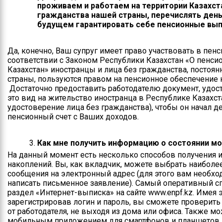
проживаем и работаем на территории Казахста
Контакты
гражданства нашей страны, перечислять деньг
будущем гарантировать себе пенсионные вы
Руководство
Да, конечно, Ваш супруг имеет право участвовать в пенс
Положение
соответствии с Законом Республики Казахстан «О пенс
управления
Казахстан» иностранцы и лица без гражданства, посто
страны, пользуются правом на пенсионное обеспечение 
Информация по
Достаточно предоставить работодателю документ, удос
поступлению на
это вид на жительство иностранца в Республике Казахст
государственную
удостоверение лица без гражданства), чтобы он начал 
службу
пенсионный счет с Ваших доходов.
Как мне получить информацию о состоянии мо
На данный момент есть несколько способов получения 
накоплений. Вы, как вкладчик, можете выбрать наиболее
сообщения на электронный адрес (для этого вам необхо
написать письменное заявление). Самый оперативный с
раздел «Интернет-выписка» на сайте www.enpf.kz. Име
зарегистрировав логин и пароль, вы сможете проверить 
от работодателя, не выходя из дома или офиса. Также 
мобильным приложением для смартфонов и планшетов. Е