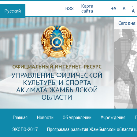
Қазақша
Карта
-
RSS
+A
A
Русский
сайта
A
Сегодня:
ОФИЦИАЛЬНЫЙ ИНТЕРНЕТ-РЕСУРС
УПРАВЛЕНИЕ ФИЗИЧЕСКОЙ
КУЛЬТУРЫ И СПОРТА
АКИМАТА ЖАМБЫЛСКОЙ
ОБЛАСТИ
Главная
Новости
Об управлении
Учреждения
Г
Публикация
ЭКСПО-2017
Программа развития Жамбылской области н
декларации