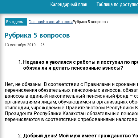
Календарный план
Таблица по доступн
Вопрос-ответ
Проекты
Вы здесь:
Главная
Новости
Новости
Рубрика 5 вопросов
Мероприятия
Рубрика 5 вопросов
Положение
13 сентября 2019
26
Бюджет
Недавно я уволился с работы и поступил по п
обязан ли я делать пенсионные взносы?
Приём физических и
юридических лиц
Нет, не обязаны. В соответствии с Правилами и сроками 
Спортивные
перечисления обязательных пенсионных взносов, обяз
достижения
взносов в единый накопительный пенсионный фонд – с
организациями лицам, обучающимся в организациях об
Результаты и отчеты
стипендии, учреждаемые Правительством Республики К
Президента Республики Казахстан обязательные пенсио
Официальные
перечисляются в соответствии с требованиями налогово
выступления
Вакансии
Добрый день! Мой муж имеет гражданство Уз