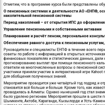
Отметим, что в программе курса были представлены о
Контакты
О пенсионных системах и деятельности АО «ЕНПФ, о
Руководство
накопительной пенсионной системы
Период накоплений – от открытия ИПС до оформлени
Положение
управления
Управление пенсионными и собственными активами
Планирование и расчёт пенсии, персональное консул
Информация по
поступлению на
Обеспечение равного доступа к пенсионным услугам
государственную
Руководители и специалисты ЕНПФ в течение всего пер
службу
советы по работе с информацией в открытых источниках
финансовых показателях и статистических данных, дали
прогнозированию выплат при помощи пенсионного кальку
ответили на многочисленные вопросы о пенсионной сис
участники приняли участие в интерактивной игре Kahoot
для обобщения полученных знаний.
Мероприятие проводится уже четвёртый год подряд и о
становится всё больше и больше. Кроме того, как извес
проводилась в Алматы. Однако нынешний год стал знам
было уделено регионам. Мероприятия прошли в шести гор
Шымкенте, Актобе, Караганде, Кызылорде и Усть-Камен