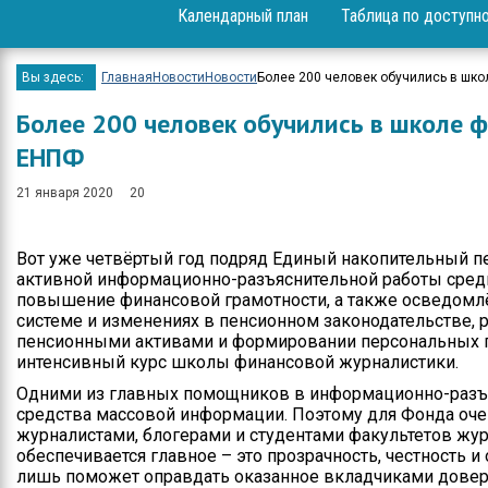
Календарный план
Таблица по доступн
Вопрос-ответ
Проекты
Вы здесь:
Главная
Новости
Новости
Более 200 человек обучились в шк
Мероприятия
Более 200 человек обучились в школе 
ЕНПФ
Положение
21 января 2020
20
Бюджет
Приём физических и
Вот уже четвёртый год подряд Единый накопительный 
юридических лиц
активной информационно-разъяснительной работы среди
повышение финансовой грамотности, а также осведомлё
Спортивные
системе и изменениях в пенсионном законодательстве, 
достижения
пенсионными активами и формировании персональных 
интенсивный курс школы финансовой журналистики.
Результаты и отчеты
Одними из главных помощников в информационно-разъ
Официальные
средства массовой информации. Поэтому для Фонда оче
выступления
журналистами, блогерами и студентами факультетов жур
обеспечивается главное – это прозрачность, честность 
Вакансии
лишь поможет оправдать оказанное вкладчиками довер