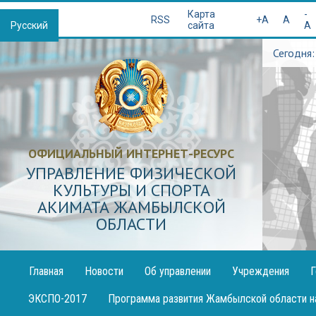
Қазақша
Карта
-
RSS
+A
A
Русский
сайта
A
Сегодня:
ОФИЦИАЛЬНЫЙ ИНТЕРНЕТ-РЕСУРС
УПРАВЛЕНИЕ ФИЗИЧЕСКОЙ
КУЛЬТУРЫ И СПОРТА
АКИМАТА ЖАМБЫЛСКОЙ
ОБЛАСТИ
Главная
Новости
Об управлении
Учреждения
Г
Публикация
ЭКСПО-2017
Программа развития Жамбылской области н
декларации