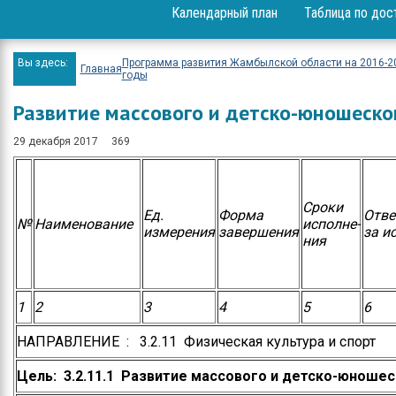
Календарный план
Таблица по дос
Вопрос-ответ
Проекты
Вы здесь:
Программа развития Жамбылской области на 2016-2
Главная
годы
Мероприятия
Развитие массового и детско-юношеско
Положение
29 декабря 2017
369
Бюджет
Приём физических и
Сроки
юридических лиц
Ед.
Форма
Отве
№
Наименование
исполне-
измерения
завершения
за и
ния
Спортивные
достижения
Результаты и отчеты
1
2
3
4
5
6
Официальные
НАПРАВЛЕНИЕ : 3.2.11 Физическая культура и спорт
выступления
Цель
:
3.2.11.1
Развитие массового и детско-юношес
Вакансии