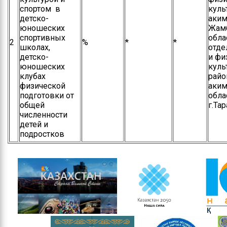
спортом в
куль
детско-
аким
юношеских
Жам
спортивных
обла
2
%
*
*
школах,
отде
детско-
и фи
юношеских
куль
клубах
райо
физической
аким
подготовки от
обла
общей
г.Тар
численности
детей и
подростков