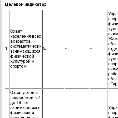
Целевой индикатор
Контакты
Упра
Руководство
спор
физи
Положение
куль
Охват
управления
аким
населения всех
Жам
возрастов,
Информация по
обла
систематически
поступлению на
1
%
*
*
отд
занимающихся
государственную
физи
физической
службу
куль
культурой и
спор
спортом
аким
райо
обла
г.Тар
Охват детей и
подростков с 7
до 18 лет,
занимающихся
Упра
физической
спор
культурой и
физи