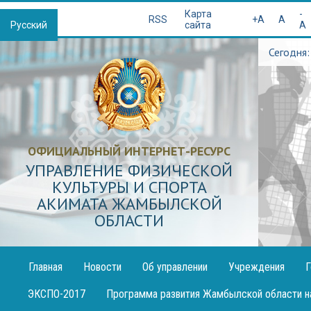
Қазақша
Карта
-
RSS
+A
A
Русский
сайта
A
Сегодня:
ОФИЦИАЛЬНЫЙ ИНТЕРНЕТ-РЕСУРС
УПРАВЛЕНИЕ ФИЗИЧЕСКОЙ
КУЛЬТУРЫ И СПОРТА
АКИМАТА ЖАМБЫЛСКОЙ
ОБЛАСТИ
Главная
Новости
Об управлении
Учреждения
Г
Публикация
ЭКСПО-2017
Программа развития Жамбылской области н
декларации