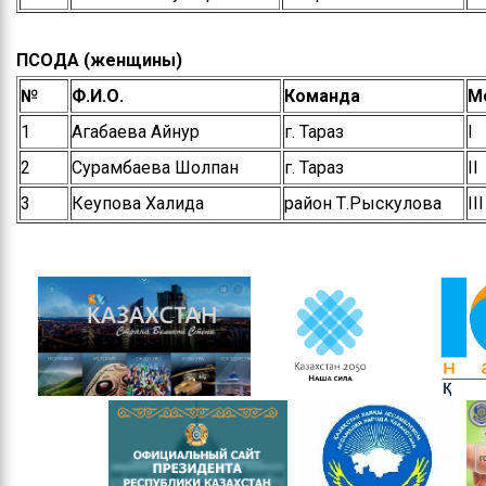
ПСОДА (женщины)
№
Ф.И.О.
Команда
М
1
Агабаева Айнур
г. Тараз
І
2
Сурамбаева Шолпан
г. Тараз
ІІ
3
Кеупова Халида
район Т.Рыскулова
ІІІ