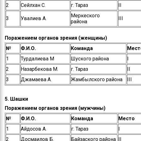
2
Сейлхан С.
г. Тараз
ІІ
Меркеского
3
Увалиев А.
ІІІ
района
Поражением органов зрения (женщины)
№
Ф.И.О.
Команда
Мест
1
Турдалиева М
Шуского района
І
2
Назарбекова М.
г. Тараз
ІІ
3
Джамаева А.
Жамбылского района
ІІІ
5. Шашки
Поражением органов зрения (мужчины)
№
Ф.И.О.
Команда
Место
1
Айдосов А.
г. Тараз
І
2
Досмаилов Б.
Байзақского района
ІІ