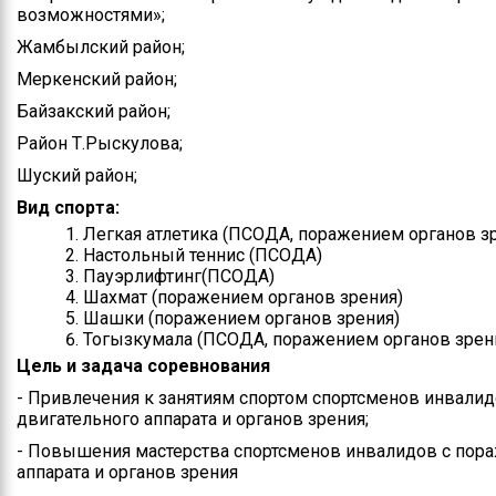
возможностями»;
Контакты
Жамбылский район;
Руководство
Меркенский район;
Байзакский район;
Положение
управления
Район Т.Рыскулова;
Шуский район;
Информация по
поступлению на
Вид спорта:
государственную
Легкая атлетика (ПСОДА, поражением органов з
службу
Настольный теннис (ПСОДА)
Пауэрлифтинг(ПСОДА)
Шахмат (поражением органов зрения)
Шашки (поражением органов зрения)
Тогызкумалақ (ПСОДА, поражением органов зрен
Цель и задача соревнования
- Привлечения к занятиям спортом спортсменов инвали
двигательного аппарата и органов зрения;
- Повышения мастерства спортсменов инвалидов с пор
аппарата и органов зрения