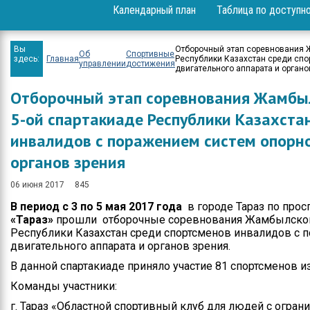
Календарный план
Таблица по доступн
Вопрос-ответ
Проекты
Вы
Отборочный этап соревнования Ж
Об
Спортивные
здесь:
Главная
Республики Казахстан среди спо
управлении
достижения
двигательного аппарата и органо
Мероприятия
Отборочный этап соревнования Жамбыл
Положение
5-ой спартакиаде Республики Казахста
Бюджет
инвалидов с поражением систем опорно
Приём физических и
органов зрения
юридических лиц
06 июня 2017
845
Спортивные
В период с 3 по 5 мая 2017 года
в городе Тараз по просп
достижения
«Тараз»
прошли отборочные соревнования Жамбылской 
Республики Казахстан среди спортсменов инвалидов с 
Результаты и отчеты
двигательного аппарата и органов зрения.
Официальные
В данной спартакиаде приняло участие 81 спортсменов из 
выступления
Команды участники:
Вакансии
г. Тараз «Областной спортивный клуб для людей с огр