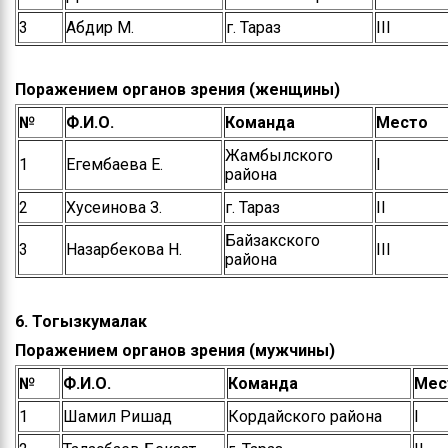
3
Абдир М.
г. Тараз
ІІІ
Поражением органов зрения (женщины)
№
Ф.И.О.
Команда
Место
Жамбылского
1
Егембаева Е.
І
района
2
Хусеинова З.
г. Тараз
ІІ
Байзакского
3
Назарбекова Н.
ІІІ
района
6. Тогызкумалак
Поражением органов зрения (мужчины)
№
Ф.И.О.
Команда
Мес
1
Шамил Ришад
Кордайского района
І