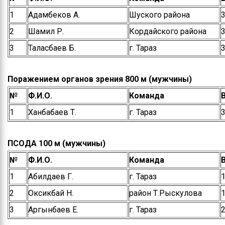
1
Адамбеков А.
Шуского района
3
2
Шамил Р.
Кордайского района
3
3
Таласбаев Б.
г. Тараз
3
Поражением органов зрения 800 м (мужчины)
№
Ф.И.О.
Команда
1
Ханбабаев Т.
г. Тараз
3
ПСОДА 100 м (мужчины)
№
Ф.И.О.
Команда
1
Абилдаев Г.
г. Тараз
1
2
Оксикбай Н.
район Т.Рыскулова
1
3
Аргынбаев Е.
г. Тараз
2