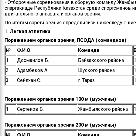
- Отборочные соревнования в сборную команду Жамбылс
спартакиаде Республики Казахстан среди спортсменов 
двигательного аппарата и органов зрения.
По итогам соревнования определились нижеследующие
1. Легкая атлетика
Поражением органов зрения, ПСОДА (командное)
№
Ф.И.О.
Команда
1
Досмаилов Б.
Байзакского района
1
2
Адамбеков А.
Шуского района
1
3
Сейлхан С.
г. Тараз
1
Поражением органов зрения 100 м (мужчины)
1
Сертеков Б.
Жамбылского района
1
Поражением органов зрения 200 м (мужчины)
№
Ф.И.О.
Команда