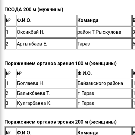
ПСОДА 200 м (мужчины)
№
Ф.И.О.
Команда
1
Оксикбай Н.
район Т.Рыскулова
3
2
Аргынбаев Е.
Тараз
5
Поражением органов зрения 100 м (женщины)
№
№
Ф.И.О.
1
Боглаева Н.
Байзакского района
1
2
Балыкбаева Т.
г. Тараз
1
3
Кулгарбаева К.
г. Тараз
1
Поражением органов зрения 200 м (женщины)
№
Ф.И.О.
Команда