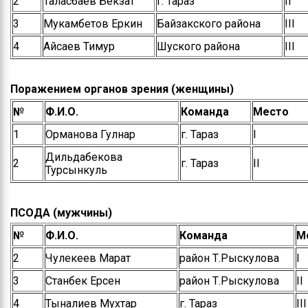
2
Таласбаев Бекзат
г. Тараз
ІІ
3
Мукамбетов Еркин
Байзакского района
ІІІ
4
Айсаев Тимур
Шуского района
ІІІ
Поражением органов зрения (женщины)
№
Ф.И.О.
Команда
Место
1
Орманова Гулнар
г. Тараз
І
Дильдабекова
2
г. Тараз
ІІ
Турсынкуль
ПСОДА (мужчины)
№
Ф.И.О.
Команда
М
2
Чулекеев Марат
район Т.Рыскулова
І
3
Станбек Ерсен
район Т.Рыскулова
ІІ
4
Тыналиев Мухтар
г. Тараз
ІІІ