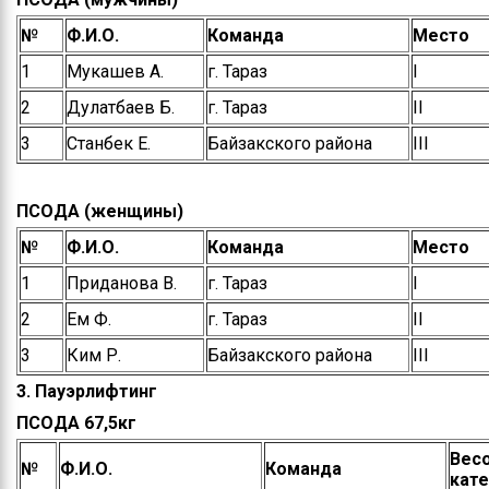
№
Ф.И.О.
Команда
Место
1
Мукашев А.
г. Тараз
І
2
Дулатбаев Б.
г. Тараз
ІІ
3
Станбек Е.
Байзакского района
ІІІ
ПСОДА (женщины)
№
Ф.И.О.
Команда
Место
1
Приданова В.
г. Тараз
І
2
Ем Ф.
г. Тараз
ІІ
3
Ким Р.
Байзакского района
ІІІ
3. Пауэрлифтинг
ПСОДА 67,5кг
Вес
№
Ф.И.О.
Команда
кате