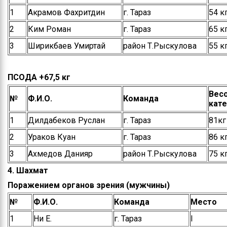
1
Акрамов Фахритдин
г. Тараз
54 к
2
Ким Роман
г. Тараз
65 к
3
Ширикбаев Умиртай
район Т.Рыскулова
55 к
ПСОДА +67,5 кг
Вес
№
Ф.И.О.
Команда
кате
1
Дилдабеков Руслан
г. Тараз
81кг
2
Ураков Куан
г. Тараз
86 к
3
Ахмедов Данияр
район Т.Рыскулова
75 к
4. Шахмат
Поражением органов зрения (мужчины)
№
Ф.И.О.
Команда
Место
1
Ни Е.
г. Тараз
І