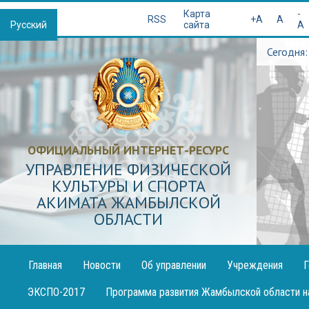
Қазақша
Карта
-
RSS
+A
A
Русский
сайта
A
Сегодня:
ОФИЦИАЛЬНЫЙ ИНТЕРНЕТ-РЕСУРС
УПРАВЛЕНИЕ ФИЗИЧЕСКОЙ
КУЛЬТУРЫ И СПОРТА
АКИМАТА ЖАМБЫЛСКОЙ
ОБЛАСТИ
Главная
Новости
Об управлении
Учреждения
Г
Публикация
ЭКСПО-2017
Программа развития Жамбылской области н
декларации