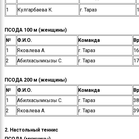
1
Кулгарбаева К.
г. Тараз
1
ПСОДА 100 м (женщины)
№
Ф.И.О.
Команда
В
1
Яковлева А.
г. Тараз
16
2
Абилхасымкызы С.
г. Тараз
17
ПСОДА 200 м (женщины)
№
Ф.И.О.
Команда
В
1
Абилхасымкызы С.
г. Тараз
38
2
Яковлева А.
г. Тараз
39
2. Настольный теннис
ПСОДА (мужчины)